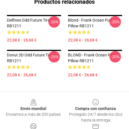
Productos relacionados
Delfines Odd Future Tirador
Blond - Frank Ocean Pull
-20%
-20%
RB1211
Pillow RB1211
22,08 € - 26,68 €
22,08 € - 26,68 €
Donut 3D Odd Future Tirador
BLOND - Frank Ocean Pull
-20%
-20%
RB1211
Pillow RB1211
22,08 € - 26,68 €
22,08 € - 26,68 €
Footer
Envío mundial
Compra con confianza
Enviamos a más de 200 países
Protegido 24/7 desde los clics
hasta la entrega