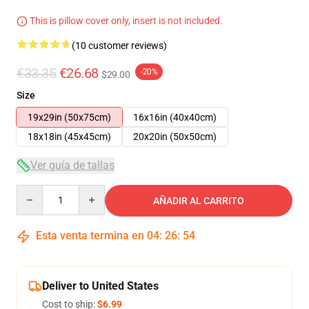
This is pillow cover only, insert is not included.
(10 customer reviews)
€33.35
€26.68
-20%
$29.00
Size
19x29in (50x75cm)
16x16in (40x40cm)
18x18in (45x45cm)
20x20in (50x50cm)
Ver guía de tallas
Quantity
AÑADIR AL CARRITO
Esta venta termina en
04
:
26
:
53
Deliver to United States
Cost to ship:
$6.99