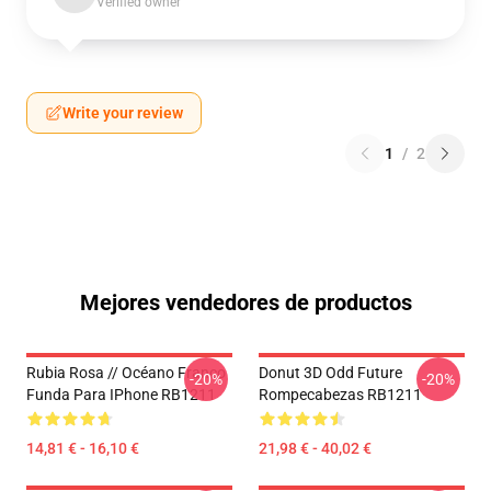
Verified owner
Write your review
1
/
2
Mejores vendedores de productos
Rubia Rosa // Océano Franco
Donut 3D Odd Future
-20%
-20%
Funda Para IPhone RB1211
Rompecabezas RB1211
14,81 € - 16,10 €
21,98 € - 40,02 €