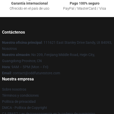
Garantía internacional
Pago 100% seguro
Ofrecido en el país de uso
PayPal / MasterCard / Visa
Contáctenos
Nuestra oficina principal
: 111621 East Stanley Drive Sandy, Ut 84093,
Nosotros
Nuestro almacén
: No 209, Fenjiang Middle Road, Hejin City,
Guangdong Province, CN
Hora
: 9AM – 5PM (Mon – Fri)
Email
: contact@oddfuturestore.com
Nuestra empresa
Sobre nosotros
Términos y condiciones
Política de privacidad
DMCA - Política de Copyright
CA SB657: Ley de transparencia en la cadena de suministro