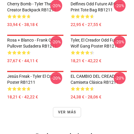
Cherry Bomb - Tyler The
Delfines Odd Future All Over
-20%
-20%
Creator Backpack RB1211
Print Tote Bag RB1211
33,94 € - 38,18 €
22,95 € - 27,55 €
Rosa + Blanco - Frank Ocean
Tyler, El Creador Odd Future
-20%
-20%
Pullover Sudadera RB1211
Wolf Gang Poster RB1211
37,67 € - 44,11 €
18,21 € - 42,22 €
Jesús Freak - Tyler El Creador
EL CAMBIO DEL CREADOR
-20%
-20%
Poster RB1211
Camiseta Clásica RB1211
18,21 € - 42,22 €
24,38 € - 28,06 €
VER MÁS