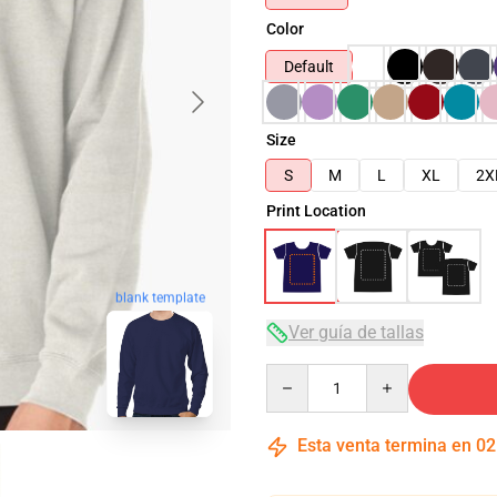
Color
Default
Size
S
M
L
XL
2X
Print Location
blank template
Ver guía de tallas
Quantity
Esta venta termina en
02