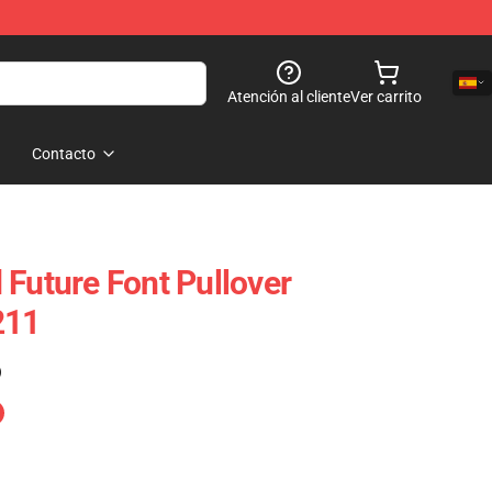
Atención al cliente
Ver carrito
Contacto
 Future Font Pullover
211
)