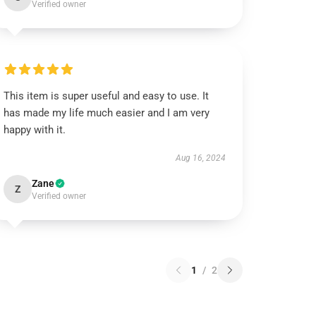
Verified owner
This item is super useful and easy to use. It
has made my life much easier and I am very
happy with it.
Aug 16, 2024
Zane
Z
Verified owner
1
/
2