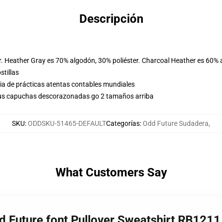
Descripción
r. Heather Gray es 70% algodón, 30% poliéster. Charcoal Heather es 60% 
stillas
eria de prácticas atentas contables mundiales
 tus capuchas descorazonadas go 2 tamaños arriba
SKU
:
ODDSKU-51465-DEFAULT
Categorías
:
Odd Future Sudadera
,
What Customers Say
d Future font Pullover Sweatshirt RB1211