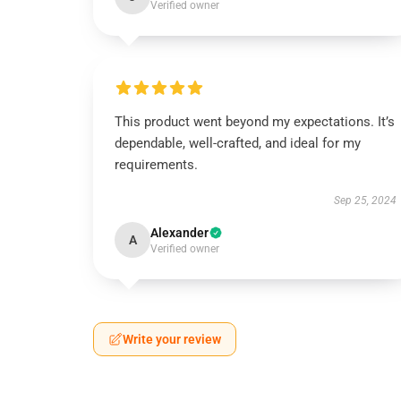
Verified owner
This product went beyond my expectations. It’s
dependable, well-crafted, and ideal for my
requirements.
Sep 25, 2024
Alexander
A
Verified owner
Write your review