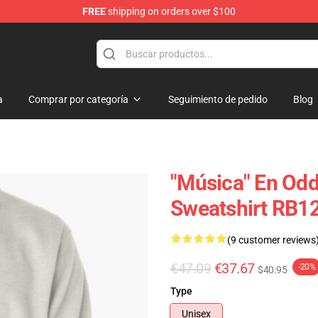
FREE
shipping on orders over $100
op
a
Comprar por categoría
Seguimiento de pedido
Blog
"Música" En Odd
Sweatshirt RB1
(9 customer reviews
€47.09
€37.67
-20%
$40.95
Type
Unisex