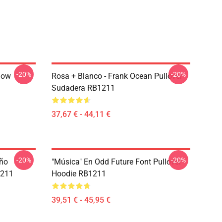
-20%
-20%
low
Rosa + Blanco - Frank Ocean Pullover
Sudadera RB1211
37,67 € - 44,11 €
-20%
-20%
eño
"Música" En Odd Future Font Pullover
1211
Hoodie RB1211
39,51 € - 45,95 €