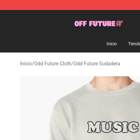
Odd Future Store - Official Odd Future Merchandise Sh
Inicio
Tiend
Inicio
/
Odd Future Cloth
/
Odd Future Sudadera