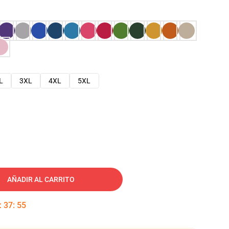
L
3XL
4XL
5XL
AÑADIR AL CARRITO
:
37
:
54