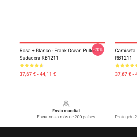
-20%
Rosa + Blanco - Frank Ocean Pullover
Camiseta 
Sudadera RB1211
RB1211
37,67 € - 44,11 €
37,67 € - 
Footer
Envío mundial
Enviamos a más de 200 países
Protegido 2