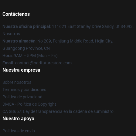
Contáctenos
Nuestra oficina principal
: 111621 East Stanley Drive Sandy, Ut 84093,
Nosotros
Nuestro almacén
: No 209, Fenjiang Middle Road, Hejin City,
Guangdong Province, CN
Hora
: 9AM – 5PM (Mon – Fri)
Email
: contact@oddfuturestore.com
Nuestra empresa
Sobre nosotros
Términos y condiciones
Política de privacidad
DMCA - Política de Copyright
CA SB657: Ley de transparencia en la cadena de suministro
Nuestro apoyo
Políticas de envío