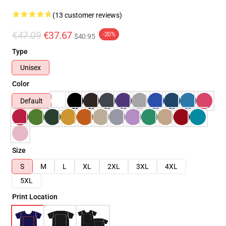
(13 customer reviews)
€47.09
€37.67
-20%
$40.95
Type
Unisex
Color
Default
Size
S
M
L
XL
2XL
3XL
4XL
5XL
Print Location