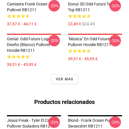
Camiseta Frank Ocean
Donut 3D Odd Future Tanque
-20%
-20%
Pullover RB1211
Top RB1211
37,67 € - 44,11 €
22,49 €
$24.45
Genial. Odd Future Logo
"Música" En Odd Future Font
-20%
-20%
Diseño (blanco) Pullover
Pullover Hoodie RB1211
Hoodie RB1211
39,51 € - 45,95 €
39,51 € - 45,95 €
VER MÁS
Productos relacionados
Jesús Freak - Tyler El Creador
Blond - Frank Ocean Pullover
-20%
-20%
Pullover Sudadera RB1211
Sweatshirt RB1211