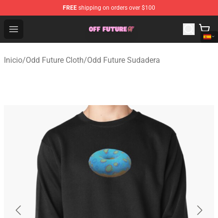
FREE
shipping on orders over $100
Odd Future Store - Official Odd Future Merchandise Shop
Open menu
Inicio
/
Odd Future Cloth
/
Odd Future Sudadera