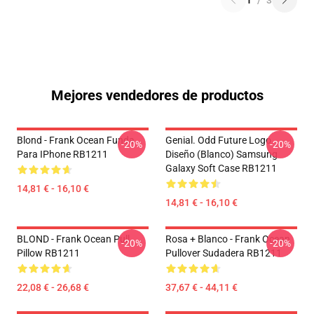
1
/
3
Mejores vendedores de productos
Blond - Frank Ocean Funda
Genial. Odd Future Logo
-20%
-20%
Para IPhone RB1211
Diseño (blanco) Samsung
Galaxy Soft Case RB1211
14,81 € - 16,10 €
14,81 € - 16,10 €
BLOND - Frank Ocean Pull
Rosa + Blanco - Frank Ocean
-20%
-20%
Pillow RB1211
Pullover Sudadera RB1211
22,08 € - 26,68 €
37,67 € - 44,11 €