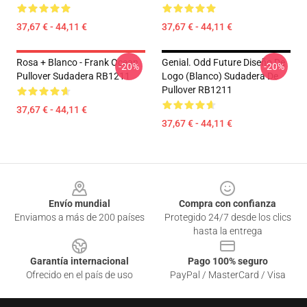
37,67 € - 44,11 €
37,67 € - 44,11 €
Rosa + Blanco - Frank Ocean
Genial. Odd Future Diseño De
-20%
-20%
Pullover Sudadera RB1211
Logo (blanco) Sudadera De
Pullover RB1211
37,67 € - 44,11 €
37,67 € - 44,11 €
Footer
Envío mundial
Compra con confianza
Enviamos a más de 200 países
Protegido 24/7 desde los clics
hasta la entrega
Garantía internacional
Pago 100% seguro
Ofrecido en el país de uso
PayPal / MasterCard / Visa