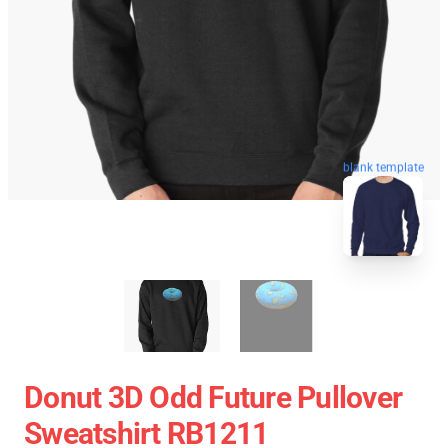
blank template
Donut 3D Odd Future Pullover
Sweatshirt RB1211