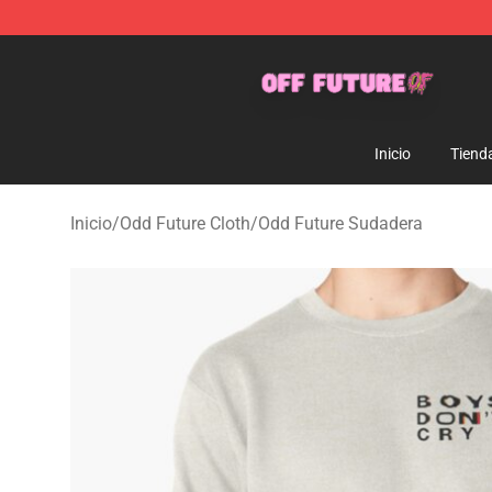
Odd Future Store - Official Odd Future Merchandise Sh
Inicio
Tiend
Inicio
/
Odd Future Cloth
/
Odd Future Sudadera