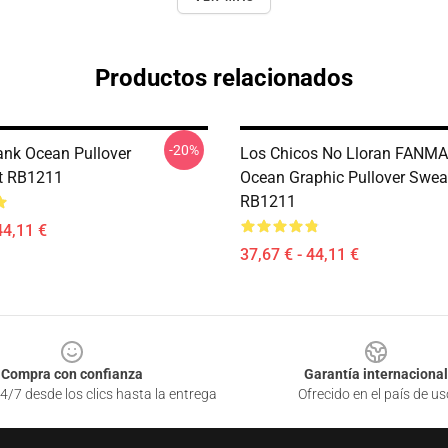
Productos relacionados
-20%
rank Ocean Pullover
Los Chicos No Lloran FANMA
t RB1211
Ocean Graphic Pullover Sweat
RB1211
44,11 €
37,67 € - 44,11 €
Compra con confianza
Garantía internacional
4/7 desde los clics hasta la entrega
Ofrecido en el país de us