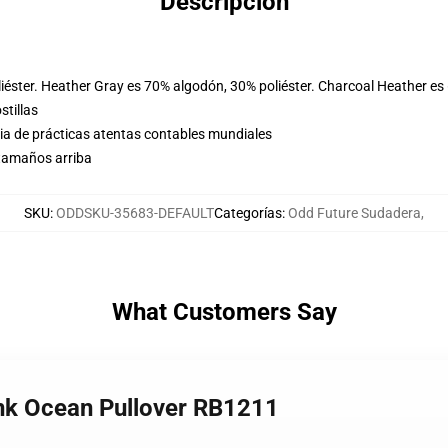
Descripción
iéster. Heather Gray es 70% algodón, 30% poliéster. Charcoal Heather es
stillas
eria de prácticas atentas contables mundiales
 tamaños arriba
SKU
:
ODDSKU-35683-DEFAULT
Categorías
:
Odd Future Sudadera
,
What Customers Say
ank Ocean Pullover RB1211