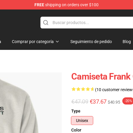
FREE
shipping on orders over $100
op
a
Comprar por categoría
Seguimiento de pedido
Blog
Camiseta Frank
(10 customer review
€47.09
€37.67
-20%
$40.95
Type
Unisex
Color