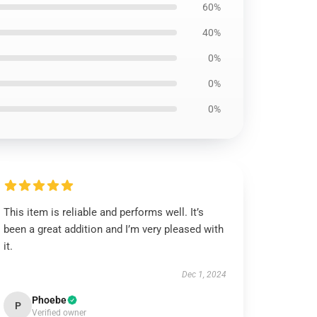
60%
40%
0%
0%
0%
This item is reliable and performs well. It’s
been a great addition and I’m very pleased with
it.
Dec 1, 2024
Phoebe
P
Verified owner