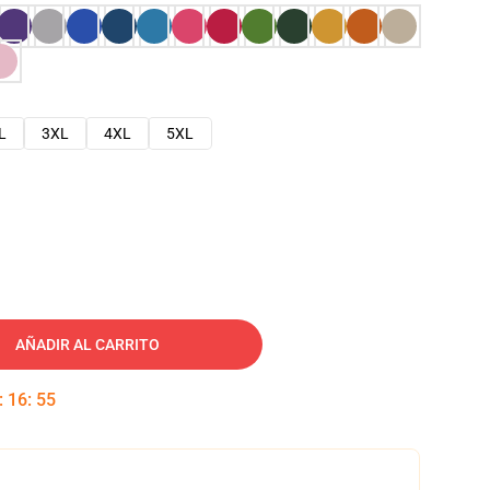
L
3XL
4XL
5XL
AÑADIR AL CARRITO
:
16
:
54