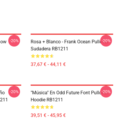
-20%
-20%
low
Rosa + Blanco - Frank Ocean Pullover
Sudadera RB1211
37,67 € - 44,11 €
-20%
-20%
eño
"Música" En Odd Future Font Pullover
1211
Hoodie RB1211
39,51 € - 45,95 €