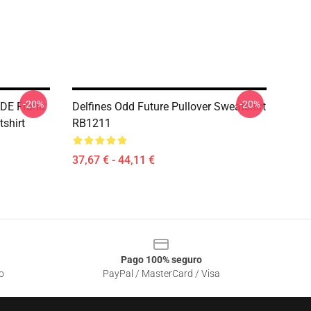
-20%
-20%
DE Frank
Delfines Odd Future Pullover Sweatshirt
shirt
RB1211
37,67 € - 44,11 €
Pago 100% seguro
o
PayPal / MasterCard / Visa