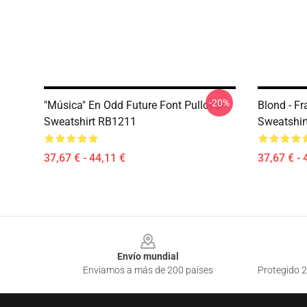
-20%
"Música" En Odd Future Font Pullover
Blond - F
Sweatshirt RB1211
Sweatshir
37,67 € - 44,11 €
37,67 € - 
Footer
Envío mundial
Enviamos a más de 200 países
Protegido 2