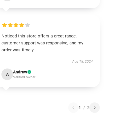
Noticed this store offers a great range,
customer support was responsive, and my
order was timely.
Aug 18, 2024
Andrew
A
Verified owner
1
/
2