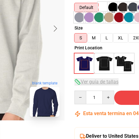
Default
Size
S
M
L
XL
2X
Print Location
Ver guía de tallas
blank template
Quantity
Esta venta termina en
04
Deliver to United States