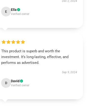
Dec 2, 2024
Ella
E
Verified owner
This product is superb and worth the
investment. It’s long-lasting, effective, and
performs as advertised.
Sep 9, 2024
David
D
Verified owner