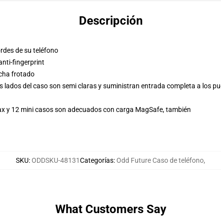
Descripción
ordes de su teléfono
ti-fingerprint
ncha frotado
s lados del caso son semi claras y suministran entrada completa a los pu
Max y 12 mini casos son adecuados con carga MagSafe, también
SKU
:
ODDSKU-48131
Categorías
:
Odd Future Caso de teléfono
,
What Customers Say