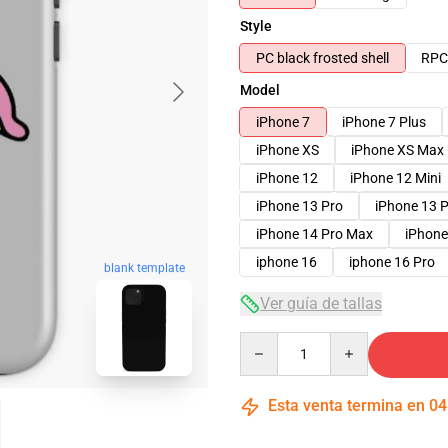
Style
PC black frosted shell
RPC 
Model
iPhone 7
iPhone 7 Plus
iPhone XS
iPhone XS Max
iPhone 12
iPhone 12 Mini
iPhone 13 Pro
iPhone 13 
iPhone 14 Pro Max
iPhone
iphone 16
iphone 16 Pro
blank template
Ver guía de tallas
Quantity
Esta venta termina en
04