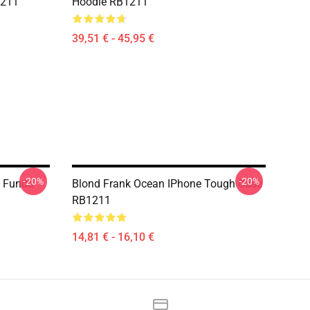
1211
Hoodie RB1211
39,51 € - 45,95 €
-20%
-20%
o Funda
Blond Frank Ocean IPhone Tough Case
RB1211
14,81 € - 16,10 €