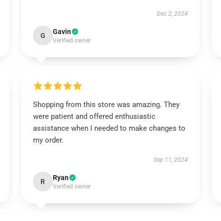
Dec 2, 2024
Gavin
G
Verified owner
Shopping from this store was amazing. They
were patient and offered enthusiastic
assistance when I needed to make changes to
my order.
Sep 11, 2024
Ryan
R
Verified owner