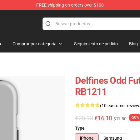
FREE
shipping on orders over $100
op
a
Comprar por categoría
Seguimiento de pedido
Blog
Delfines Odd Fu
RB1211
(10 customer review
€20.13
€16.10
-20%
$17.50
Type
iPhone
Samsung