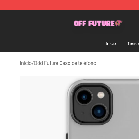
Odd Future Store - Official Odd Future Merchandise Sh
Inicio
Tiend
Inicio
/
Odd Future Caso de teléfono