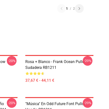
1
/
2
-20%
-20%
low
Rosa + Blanco - Frank Ocean Pullover
Sudadera RB1211
37,67 € - 44,11 €
-20%
-20%
eño
"Música" En Odd Future Font Pullover