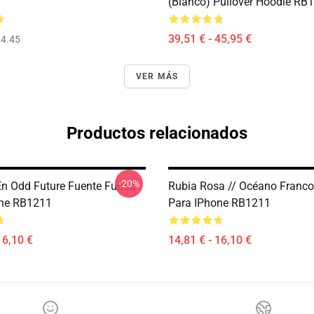
(blanco) Pullover Hoodie RB
39,51 € - 45,95 €
4.45
VER MÁS
Productos relacionados
-20%
En Odd Future Fuente Funda
Rubia Rosa // Océano Franc
one RB1211
Para IPhone RB1211
16,10 €
14,81 € - 16,10 €