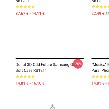
RB1211
RB1211
37,67 € - 44,11 €
22,49 €
$2
-20%
Donut 3D Odd Future Samsung Galaxy
"Música" 
Soft Case RB1211
Para IPh
14,81 € - 16,10 €
14,81 € - 
Footer