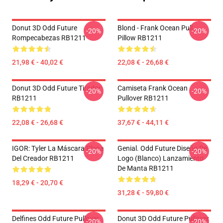
Donut 3D Odd Future
Blond - Frank Ocean Pull
-20%
-20%
Rompecabezas RB1211
Pillow RB1211
21,98 € - 40,02 €
22,08 € - 26,68 €
Donut 3D Odd Future Tirador
Camiseta Frank Ocean
-20%
-20%
RB1211
Pullover RB1211
22,08 € - 26,68 €
37,67 € - 44,11 €
IGOR: Tyler La Máscara Plana
Genial. Odd Future Diseño De
-20%
-20%
Del Creador RB1211
Logo (blanco) Lanzamiento
De Manta RB1211
18,29 € - 20,70 €
31,28 € - 59,80 €
Delfines Odd Future Pullover
Donut 3D Odd Future Pullover
-20%
-20%