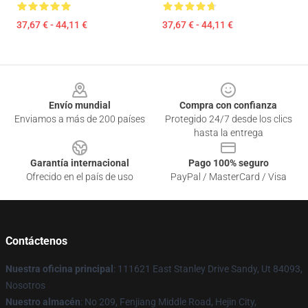
37,67 € - 44,11 €
37,67 € - 44,11 €
Footer
Envío mundial
Compra con confianza
Enviamos a más de 200 países
Protegido 24/7 desde los clics
hasta la entrega
Garantía internacional
Pago 100% seguro
Ofrecido en el país de uso
PayPal / MasterCard / Visa
Contáctenos
Nuestra oficina principal
: 111621 East Stanley Drive Sandy, Ut 84093,
Nosotros
Nuestro almacén
: No 209, Fenjiang Middle Road, Hejin City,