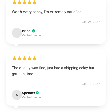
Worth every penny, I’m extremely satisfied.
Sep 26, 2024
Isabel
I
Verified owner
The quality was fine, just had a shipping delay but
got it in time.
Sep 19, 2024
Spencer
S
Verified owner