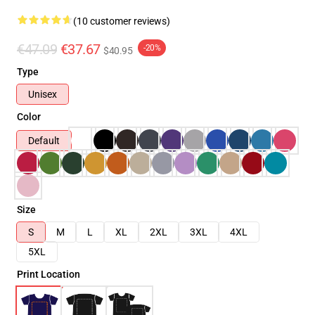
(10 customer reviews)
€47.09
€37.67
-20%
$40.95
Type
Unisex
Color
Default
Size
S
M
L
XL
2XL
3XL
4XL
5XL
Print Location