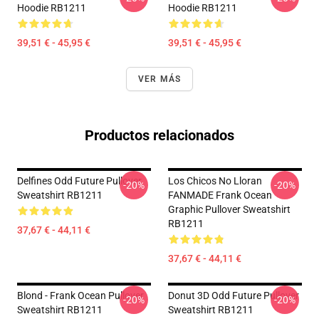
Hoodie RB1211
Hoodie RB1211
39,51 € - 45,95 €
39,51 € - 45,95 €
VER MÁS
Productos relacionados
Delfines Odd Future Pullover
Los Chicos No Lloran
-20%
-20%
Sweatshirt RB1211
FANMADE Frank Ocean
Graphic Pullover Sweatshirt
RB1211
37,67 € - 44,11 €
37,67 € - 44,11 €
Blond - Frank Ocean Pullover
Donut 3D Odd Future Pullover
-20%
-20%
Sweatshirt RB1211
Sweatshirt RB1211