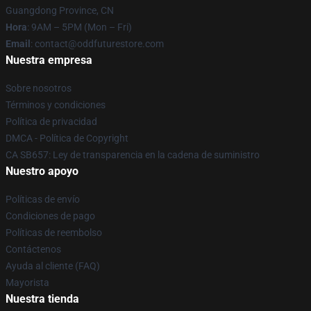
Guangdong Province, CN
Hora
: 9AM – 5PM (Mon – Fri)
Email
: contact@oddfuturestore.com
Nuestra empresa
Sobre nosotros
Términos y condiciones
Política de privacidad
DMCA - Política de Copyright
CA SB657: Ley de transparencia en la cadena de suministro
Nuestro apoyo
Políticas de envío
Condiciones de pago
Políticas de reembolso
Contáctenos
Ayuda al cliente (FAQ)
Mayorista
Nuestra tienda