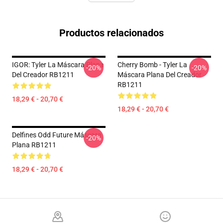
Productos relacionados
IGOR: Tyler La Máscara Plana
Cherry Bomb - Tyler La
-20%
-20%
Del Creador RB1211
Máscara Plana Del Creador
RB1211
18,29 € - 20,70 €
18,29 € - 20,70 €
Delfines Odd Future Máscara
-20%
Plana RB1211
18,29 € - 20,70 €
Footer