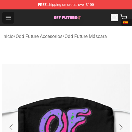
FREE
shipping on orders over $100
Odd Future Store - Official Odd Future Merchandise Shop
Open menu
Inicio
/
Odd Future Accesorios
/
Odd Future Máscara