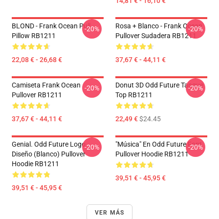
14,81 € - 16,10 €
BLOND - Frank Ocean Pull
Rosa + Blanco - Frank Ocean
-20%
-20%
Pillow RB1211
Pullover Sudadera RB1211
22,08 € - 26,68 €
37,67 € - 44,11 €
Camiseta Frank Ocean
Donut 3D Odd Future Tanque
-20%
-20%
Pullover RB1211
Top RB1211
37,67 € - 44,11 €
22,49 €
$24.45
Genial. Odd Future Logo
"Música" En Odd Future Font
-20%
-20%
Diseño (blanco) Pullover
Pullover Hoodie RB1211
Hoodie RB1211
39,51 € - 45,95 €
39,51 € - 45,95 €
VER MÁS