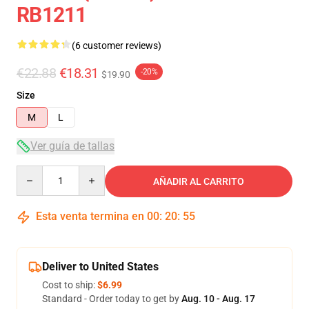
RB1211
(6 customer reviews)
€22.88
€18.31
-20%
$19.90
Size
M
L
Ver guía de tallas
Quantity
AÑADIR AL CARRITO
Esta venta termina en
00
:
20
:
54
Deliver to United States
Cost to ship:
$6.99
Standard - Order today to get by
Aug. 10 - Aug. 17