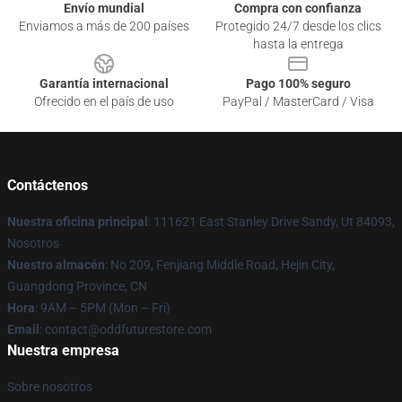
Envío mundial
Compra con confianza
Enviamos a más de 200 países
Protegido 24/7 desde los clics
hasta la entrega
Garantía internacional
Pago 100% seguro
Ofrecido en el país de uso
PayPal / MasterCard / Visa
Contáctenos
Nuestra oficina principal
: 111621 East Stanley Drive Sandy, Ut 84093,
Nosotros
Nuestro almacén
: No 209, Fenjiang Middle Road, Hejin City,
Guangdong Province, CN
Hora
: 9AM – 5PM (Mon – Fri)
Email
: contact@oddfuturestore.com
Nuestra empresa
Sobre nosotros