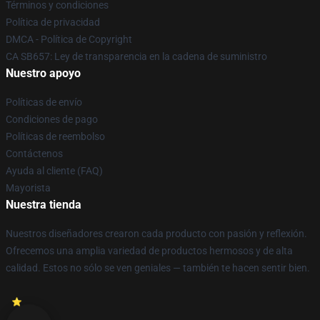
Términos y condiciones
Política de privacidad
DMCA - Política de Copyright
CA SB657: Ley de transparencia en la cadena de suministro
Nuestro apoyo
Políticas de envío
Condiciones de pago
Políticas de reembolso
Contáctenos
Ayuda al cliente (FAQ)
Mayorista
Nuestra tienda
Nuestros diseñadores crearon cada producto con pasión y reflexión.
Ofrecemos una amplia variedad de productos hermosos y de alta
calidad. Estos no sólo se ven geniales — también te hacen sentir bien.