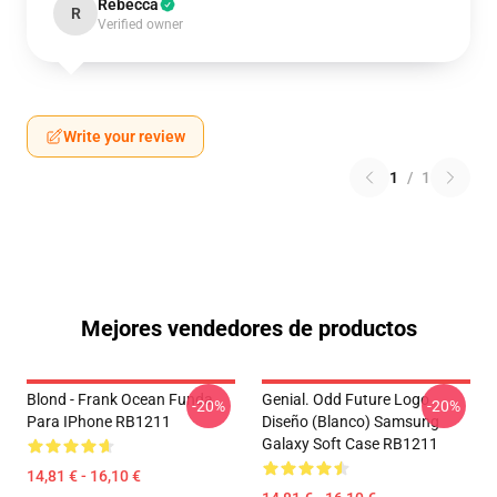
Rebecca
R
Verified owner
Write your review
1
/
1
Mejores vendedores de productos
Blond - Frank Ocean Funda
Genial. Odd Future Logo
-20%
-20%
Para IPhone RB1211
Diseño (blanco) Samsung
Galaxy Soft Case RB1211
14,81 € - 16,10 €