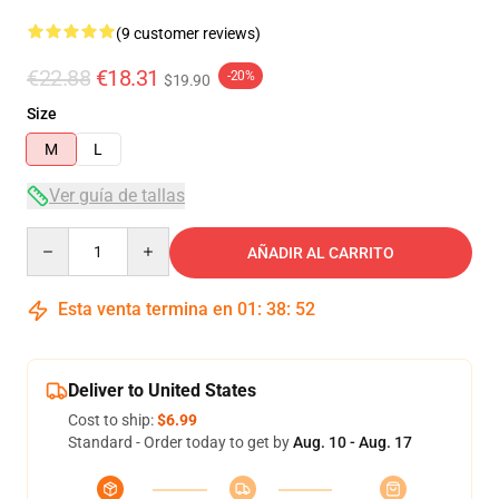
(9 customer reviews)
€22.88
€18.31
-20%
$19.90
Size
M
L
Ver guía de tallas
Quantity
AÑADIR AL CARRITO
Esta venta termina en
01
:
38
:
52
Deliver to United States
Cost to ship:
$6.99
Standard - Order today to get by
Aug. 10 - Aug. 17