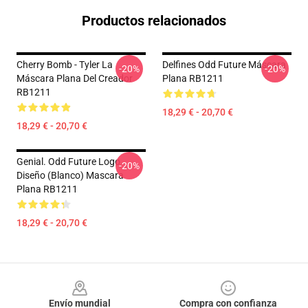
Productos relacionados
Cherry Bomb - Tyler La
Delfines Odd Future Máscara
-20%
-20%
Máscara Plana Del Creador
Plana RB1211
RB1211
18,29 € - 20,70 €
18,29 € - 20,70 €
Genial. Odd Future Logo
-20%
Diseño (blanco) Mascara
Plana RB1211
18,29 € - 20,70 €
Footer
Envío mundial
Compra con confianza