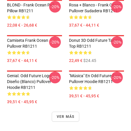
BLOND - Frank Ocean Pull
Rosa + Blanco - Frank Ocean
-20%
-20%
Pillow RB1211
Pullover Sudadera RB1211
22,08 € - 26,68 €
37,67 € - 44,11 €
Camiseta Frank Ocean
Donut 3D Odd Future Tanque
-20%
-20%
Pullover RB1211
Top RB1211
37,67 € - 44,11 €
22,49 €
$24.45
Genial. Odd Future Logo
"Música" En Odd Future Font
-20%
-20%
Diseño (blanco) Pullover
Pullover Hoodie RB1211
Hoodie RB1211
39,51 € - 45,95 €
39,51 € - 45,95 €
VER MÁS