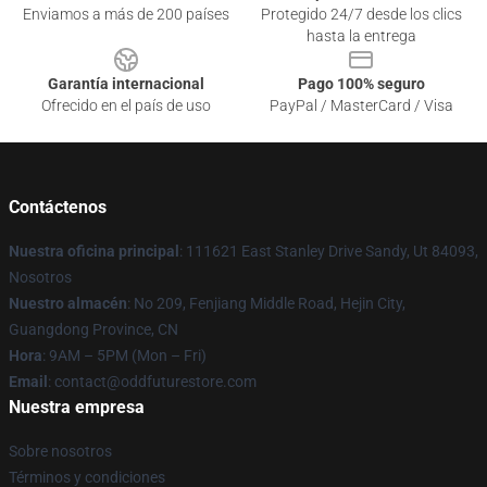
Enviamos a más de 200 países
Protegido 24/7 desde los clics
hasta la entrega
Garantía internacional
Pago 100% seguro
Ofrecido en el país de uso
PayPal / MasterCard / Visa
Contáctenos
Nuestra oficina principal
: 111621 East Stanley Drive Sandy, Ut 84093,
Nosotros
Nuestro almacén
: No 209, Fenjiang Middle Road, Hejin City,
Guangdong Province, CN
Hora
: 9AM – 5PM (Mon – Fri)
Email
: contact@oddfuturestore.com
Nuestra empresa
Sobre nosotros
Términos y condiciones