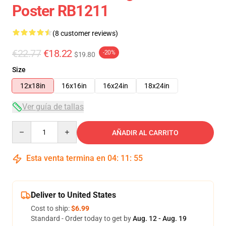
Poster RB1211
(8 customer reviews)
€22.77
€18.22
-20%
$19.80
Size
12x18in
16x16in
16x24in
18x24in
Ver guía de tallas
Quantity
AÑADIR AL CARRITO
Esta venta termina en
04
:
11
:
54
Deliver to United States
Cost to ship:
$6.99
Standard - Order today to get by
Aug. 12 - Aug. 19