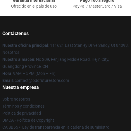
Garantía internacional
Pago 100% seguro
Ofrecido en el país de uso
PayPal / MasterCard / Visa
Contáctenos
Nuestra oficina principal
: 111621 East Stanley Drive Sandy, Ut 84093,
Nosotros
Nuestro almacén
: No 209, Fenjiang Middle Road, Hejin City,
Guangdong Province, CN
Hora
: 9AM – 5PM (Mon – Fri)
Email
: contact@oddfuturestore.com
Nuestra empresa
Sobre nosotros
Términos y condiciones
Política de privacidad
DMCA - Política de Copyright
CA SB657: Ley de transparencia en la cadena de suministro