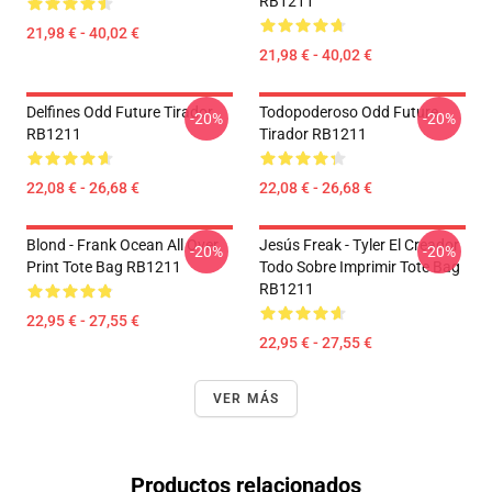
RB1211
21,98 € - 40,02 €
21,98 € - 40,02 €
Delfines Odd Future Tirador
Todopoderoso Odd Future
-20%
-20%
RB1211
Tirador RB1211
22,08 € - 26,68 €
22,08 € - 26,68 €
Blond - Frank Ocean All Over
Jesús Freak - Tyler El Creador
-20%
-20%
Print Tote Bag RB1211
Todo Sobre Imprimir Tote Bag
RB1211
22,95 € - 27,55 €
22,95 € - 27,55 €
VER MÁS
Productos relacionados