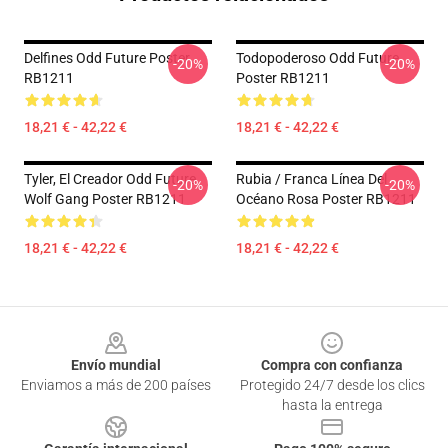
Delfines Odd Future Poster
Todopoderoso Odd Future
-20%
-20%
RB1211
Poster RB1211
18,21 € - 42,22 €
18,21 € - 42,22 €
Tyler, El Creador Odd Future
Rubia / Franca Línea Del
-20%
-20%
Wolf Gang Poster RB1211
Océano Rosa Poster RB1211
18,21 € - 42,22 €
18,21 € - 42,22 €
Footer
Envío mundial
Compra con confianza
Enviamos a más de 200 países
Protegido 24/7 desde los clics
hasta la entrega