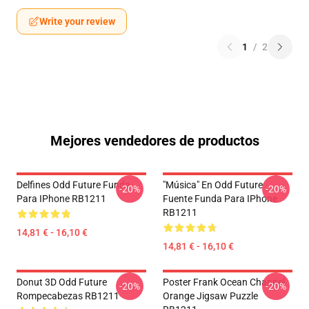
Write your review
1
/
2
Mejores vendedores de productos
Delfines Odd Future Funda
"Música" En Odd Future
-20%
-20%
Para IPhone RB1211
Fuente Funda Para IPhone
RB1211
14,81 € - 16,10 €
14,81 € - 16,10 €
Donut 3D Odd Future
Poster Frank Ocean Channel
-20%
-20%
Rompecabezas RB1211
Orange Jigsaw Puzzle