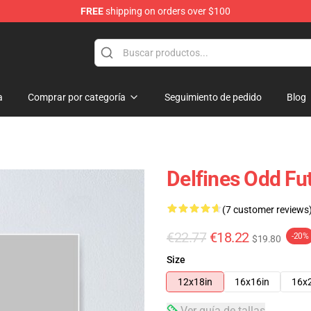
FREE
shipping on orders over $100
op
a
Comprar por categoría
Seguimiento de pedido
Blog
Delfines Odd Fu
(7 customer reviews
€22.77
€18.22
-20%
$19.80
Size
12x18in
16x16in
16x
Ver guía de tallas