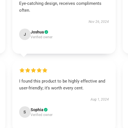
Eye-catching design, receives compliments
often.
Nov 26, 2024
Joshua
J
Verified owner
I found this product to be highly effective and
user-friendly; it’s worth every cent.
Aug 1, 2024
Sophia
S
Verified owner