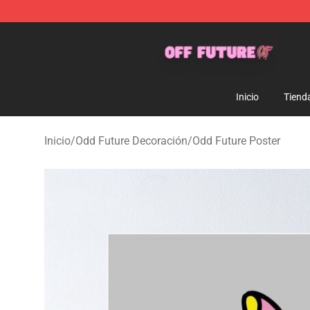
Odd Future Store - Official Odd Future Merchandise Sh
Inicio
Tiend
Inicio
/
Odd Future Decoración
/
Odd Future Poster