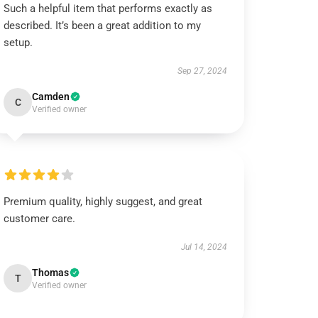
Such a helpful item that performs exactly as
described. It’s been a great addition to my
setup.
Sep 27, 2024
Camden
C
Verified owner
Premium quality, highly suggest, and great
customer care.
Jul 14, 2024
Thomas
T
Verified owner