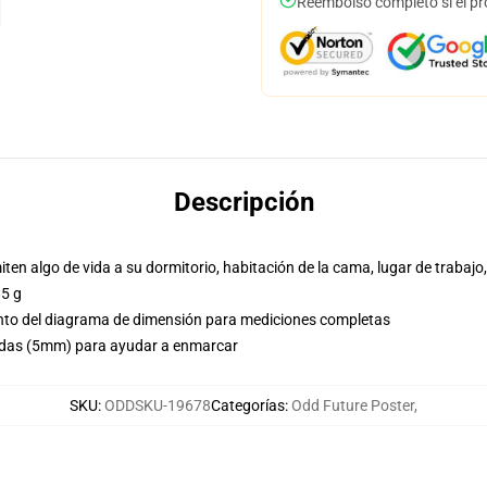
Reembolso completo si el pr
Descripción
ten algo de vida a su dormitorio, habitación de la cama, lugar de trabajo
85 g
nto del diagrama de dimensión para mediciones completas
adas (5mm) para ayudar a enmarcar
SKU
:
ODDSKU-19678
Categorías
:
Odd Future Poster
,