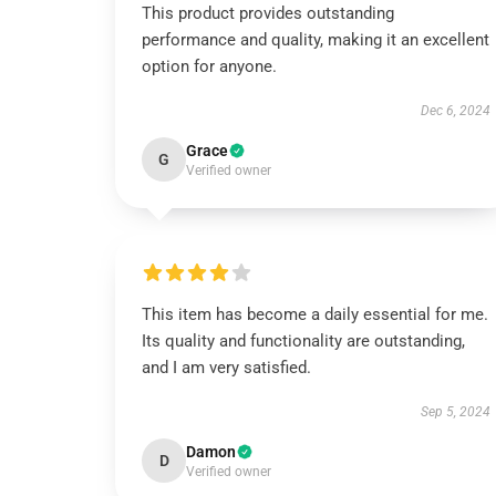
This product provides outstanding
performance and quality, making it an excellent
option for anyone.
Dec 6, 2024
Grace
G
Verified owner
This item has become a daily essential for me.
Its quality and functionality are outstanding,
and I am very satisfied.
Sep 5, 2024
Damon
D
Verified owner