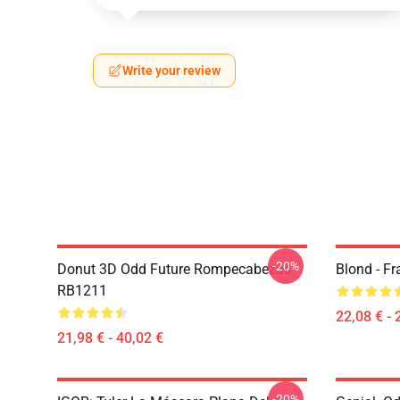
Write your review
-20%
Donut 3D Odd Future Rompecabezas
Blond - F
RB1211
22,08 € - 
21,98 € - 40,02 €
-20%