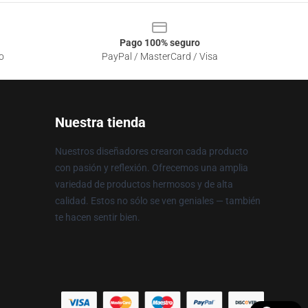
Pago 100% seguro
o
PayPal / MasterCard / Visa
Nuestra tienda
Nuestros diseñadores crearon cada producto
con pasión y reflexión. Ofrecemos una amplia
variedad de productos hermosos y de alta
calidad. Estos no sólo se ven geniales — también
te hacen sentir bien.