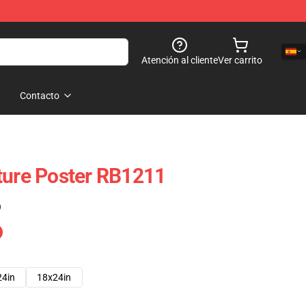
Atención al cliente
Ver carrito
Contacto
ture Poster RB1211
)
24in
18x24in