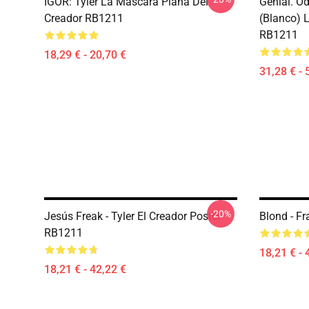
IGOR: Tyler La Máscara Plana Del
Genial. O
Creador RB1211
(blanco) 
RB1211
18,29 € - 20,70 €
31,28 € - 
-20%
Jesús Freak - Tyler El Creador Poster
Blond - F
RB1211
18,21 € - 
18,21 € - 42,22 €