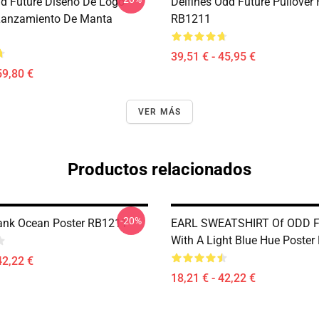
dd Future Diseño De Logo
Delfines Odd Future Pullover
Lanzamiento De Manta
RB1211
39,51 € - 45,95 €
59,80 €
VER MÁS
Productos relacionados
-20%
rank Ocean Poster RB1211
EARL SWEATSHIRT Of ODD 
With A Light Blue Hue Poste
42,22 €
18,21 € - 42,22 €