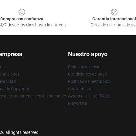
Compra con confianza
Garantía internacional
4/7 desde los clics hasta la entrega
Ofrecido en el país de us
 empresa
Nuestro apoyo
ros
Políticas de envío
ondiciones
Condiciones de pago
rivacidad
Políticas de reembolso
ica de Copyright
Contáctenos
y de transparencia en la cadena de
Ayuda al cliente (FAQ)
Mayorista
6 all rights reserved