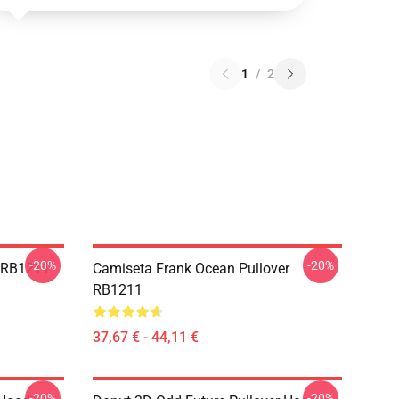
1
/
2
-20%
-20%
r RB1211
Camiseta Frank Ocean Pullover
RB1211
37,67 € - 44,11 €
-20%
-20%