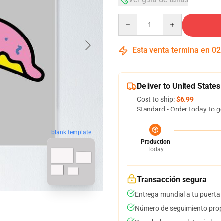
Quantity
Esta venta termina en
02
Deliver to United States
Cost to ship:
$6.99
Standard - Order today to g
blank template
Production
Today
Transacción segura
Entrega mundial a tu puerta
Número de seguimiento prop