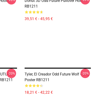
 Hoodie
Donut 3D Odd Future Pullover Hoodie
RB1211
39,51 € - 45,95 €
-20%
-20%
FUTURE
Tyler, El Creador Odd Future Wolf Gang
r RB1211
Poster RB1211
18,21 € - 42,22 €