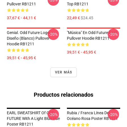
-20%
-20%
Pullover RB1211
Top RB1211
37,67 € - 44,11 €
22,49 €
$24.45
Genial. Odd Future Logo
"Música" En Odd Future Font
-20%
-20%
Diseño (blanco) Pullover
Pullover Hoodie RB1211
Hoodie RB1211
39,51 € - 45,95 €
39,51 € - 45,95 €
VER MÁS
Productos relacionados
EARL SWEATSHIRT Of ODD
Rubia / Franca Línea Del
-20%
-20%
FUTURE With A Light Blue Hue
Océano Rosa Poster RB1211
Poster RB1211