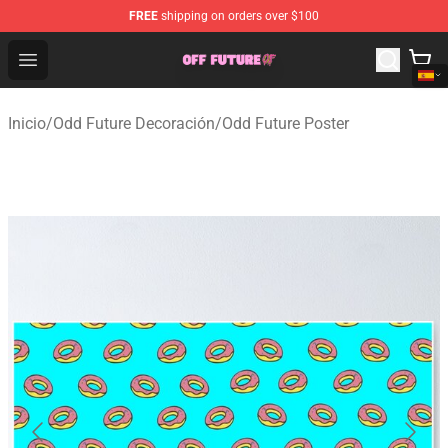
FREE
shipping on orders over $100
Odd Future Store - Official Odd Future Merchandise Shop
Open menu
Inicio
/
Odd Future Decoración
/
Odd Future Poster