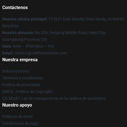
Contáctenos
Nuestra oficina principal
: 111621 East Stanley Drive Sandy, Ut 84093,
Nosotros
Nuestro almacén
: No 209, Fenjiang Middle Road, Hejin City,
Guangdong Province, CN
Hora
: 9AM – 5PM (Mon – Fri)
Email
: contact@oddfuturestore.com
Nuestra empresa
Sobre nosotros
Términos y condiciones
Política de privacidad
DMCA - Política de Copyright
CA SB657: Ley de transparencia en la cadena de suministro
Nuestro apoyo
Políticas de envío
Condiciones de pago