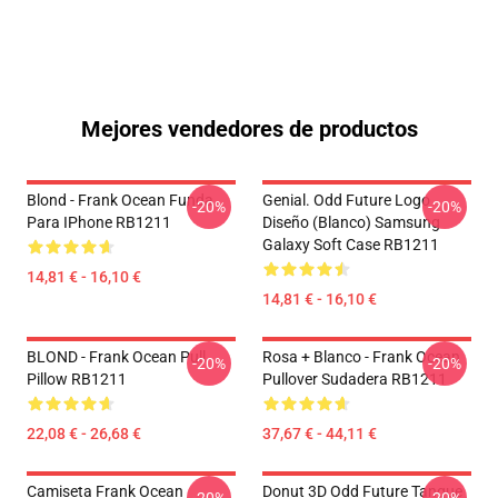
Mejores vendedores de productos
Blond - Frank Ocean Funda
Genial. Odd Future Logo
-20%
-20%
Para IPhone RB1211
Diseño (blanco) Samsung
Galaxy Soft Case RB1211
14,81 € - 16,10 €
14,81 € - 16,10 €
BLOND - Frank Ocean Pull
Rosa + Blanco - Frank Ocean
-20%
-20%
Pillow RB1211
Pullover Sudadera RB1211
22,08 € - 26,68 €
37,67 € - 44,11 €
Camiseta Frank Ocean
Donut 3D Odd Future Tanque