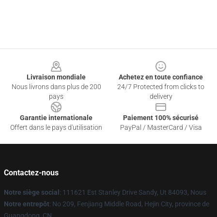
Footer
Livraison mondiale
Achetez en toute confiance
Nous livrons dans plus de 200
24/7 Protected from clicks to
pays
delivery
Garantie internationale
Paiement 100% sécurisé
Offert dans le pays d'utilisation
PayPal / MasterCard / Visa
Contactez-nous
Notre siège social
: 111621 Est Stanley Drive Sandy, Ut 84093, Nous
Notre entrepôt
: No 209, Fenjiang Middle Road, Hejin City, province de
Guangdong, CN