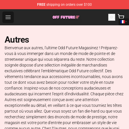
FREE
shipping on orders over $100
Odd Future Store - Official Odd Future Merchandise Shop
Open menu
Autres
Bienvenue aux autres, l'ultime Odd Future Magasinez ! Préparez-
vous à vous immerger dans un monde de mode de pointe et de
streetwear unique qui vous séparera du reste. Notre collection
soignée dispose d'une sélection inégalée de marchandises
exclusives célébrant l'emblématique Odd Future collectif. Des
vêtements tendance aux accessoires incontournables, nous avons
tout ce dont vous avez besoin pour rocker votre style en toute
confiance. Inspirez-vous de nos conceptions audacieuses et
audacieuses qui incarnent l'esprit d'individualité. Chaque pièce chez
Autres est soigneusement conçue avec une attention
exceptionnelle au détail, en veillant à ce que vous tourniez les têtes
partout où vous allez. Que vous soyez un fan die-hard ou que vous
recherchiez simplement des énoncés de mode de prestige, notre
magasin est votre porte d'entrée pour embrasser un style de vie
comme aucun autre. Chez D'autres, nous comprenons que le vrai