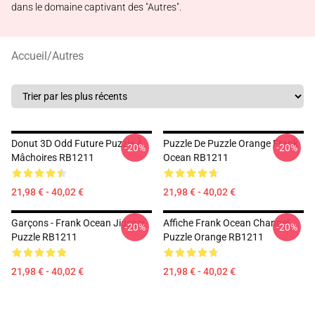
dans le domaine captivant des "Autres".
Accueil
/
Autres
Donut 3D Odd Future Puzzle À
Puzzle De Puzzle Orange Frank
-20%
-20%
Mâchoires RB1211
Ocean RB1211
21,98 € - 40,02 €
21,98 € - 40,02 €
Garçons - Frank Ocean Jigsaw
Affiche Frank Ocean Channel
-20%
-20%
Puzzle RB1211
Puzzle Orange RB1211
21,98 € - 40,02 €
21,98 € - 40,02 €