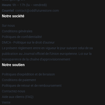
Heure
: 9h – 17h (lu – vendredi)
Courriel
: contact@oddfuturestore.com
Notre société
Sur nous
Conditions générales
Politiques de confidentialité
DMCA - Politique sur le droit d'auteur
Le présent règlement entre en vigueur le jour suivant celui de sa
publication au Journal officiel de l'Union européenne. Loi sur la
transparence de la chaîne d'approvisionnement
Notre soutien
Politiques d'expédition et de livraison
Conditions de paiement
Politiques de retour et de remboursement
Contactez-nous
Aide aux clients (FAQ)
Vente