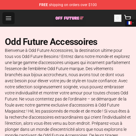
FREE
shipping on orders over $100
Odd Future Store - Official Odd Future Merchandise Shop
Open menu
Odd Future Accessoires
Bienvenue à Odd Future Accessoires, la destination ultime pour
tous vos Odd Future Besoins ! Entrez dans notre monde et explorez
une large gamme d'accessoires uniques qui incarnent parfaitement
l'essence de l'emblème Odd Future marque. Des vêtements
branchés aux bijoux accrocheurs, nous avons tout ce dont vous
avez besoin pour élever votre jeu de style en toute confiance. Avec
notre sélection soigneusement soignée, vous pouvez embrasser
votre individualité et montrer votre amour pour toutes choses Odd
Future. Ne vous contentez pas de l'ordinaire – se démarquer de la
foule avec notre gamme exclusive d'accessoires à Odd Future
Magasinez ! Hé, les passionnés de mode et de mode ! Si vous êtes à
la recherche d'accessoires extraordinaires qui crient l'individualité et
l'érection, alors vous êtes venu au bon endroit. Préparez-vous à
plonger dans un monde d'excentricité alors que nous explorons le
monde captivant de Odd Future Accessoires. De leurs tirages