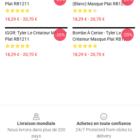
Plat RB1211
(blanc) Masque Plat RB1211
18,29 € - 20,70 €
18,29 € - 20,70 €
IGOR: Tyler Le Créateur Masque
Bombe À Cerise - Tyler Le
-20%
-20%
Plat RB1211
Créateur Masque Plat RB1211
18,29 € - 20,70 €
18,29 € - 20,70 €
Footer
Livraison mondiale
Achetez en toute confiance
Nous livrons dans plus de 200
24/7 Protected from clicks to
pays
delivery