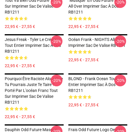
Tout Va Bien Odd Future Tout
"Musique" En Odd Future Police
-20%
-20%
Sur Imprimer Sac De Valise
All Over Imprimer Sac À Dos
RB1211
RB1211
22,95 € - 27,55 €
22,95 € - 27,55 €
Jesus Freak - Tyler Le Créateur
Océan Frank - NIGHTS All Over
-20%
-20%
Tout Entier Imprimer Sac À Dos
Imprimer Sac De Valise RB1211
RB1211
22,95 € - 27,55 €
22,95 € - 27,55 €
Pourquoi Être Raciste Alors Que
BLOND - Frank Ocean Tout
-20%
-20%
Tu Pourrais Juste Te Taire ?
Entier Imprimer Sac À Dos
Porté Par L'océan Franc Tout
RB1211
Sur Imprimer Sac De Valise
RB1211
22,95 € - 27,55 €
22,95 € - 27,55 €
Dauphin Odd Future Masque
Frais Odd Future Logo Design
-20%
-20%