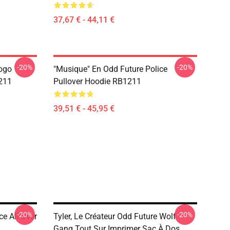
37,67 € - 44,11 €
-20%
-20%
ogo
"Musique" En Odd Future Police
211
Pullover Hoodie RB1211
39,51 € - 45,95 €
-20%
-20%
ce All Over
Tyler, Le Créateur Odd Future Wolf
Gang Tout Sur Imprimer Sac À Dos