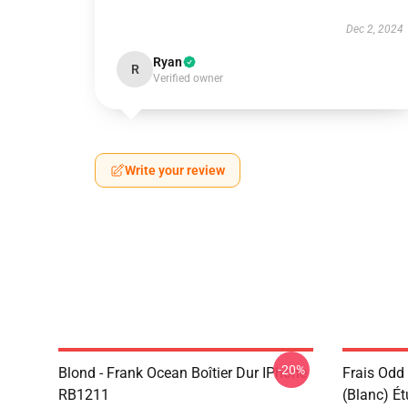
Dec 2, 2024
Ryan
R
Verified owner
Write your review
-20%
Blond - Frank Ocean Boîtier Dur IPhone
Frais Odd
RB1211
(blanc) É