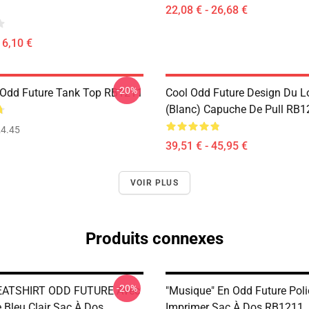
22,08 € - 26,68 €
16,10 €
-20%
Odd Future Tank Top RB1211
Cool Odd Future Design Du L
(blanc) Capuche De Pull RB1
4.45
39,51 € - 45,95 €
VOIR PLUS
Produits connexes
-20%
ATSHIRT ODD FUTURE Avec
"Musique" En Odd Future Poli
 Bleu Clair Sac À Dos
Imprimer Sac À Dos RB1211