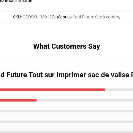
ez le sac de coton
SKU
:
ODDSKU-33913
Catégories
:
Odd Future Sac à cordon
,
What Customers Say
dd Future Tout sur Imprimer sac de valis