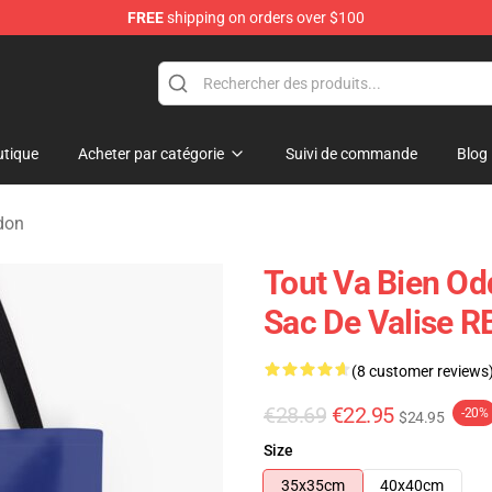
FREE
shipping on orders over $100
op
tique
Acheter par catégorie
Suivi de commande
Blog
don
Tout Va Bien Od
Sac De Valise 
(8 customer reviews
€28.69
€22.95
-20%
$24.95
Size
35x35cm
40x40cm