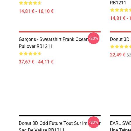
RB1211
14,81 € - 16,10 €
14,81 € - 
-20%
Garçons - Sweatshirt Frank Ocean
Donut 3D 
Pullover RB1211
22,49 €
$2
37,67 € - 44,11 €
-20%
Donut 3D Odd Future Tout Sur Imprimer
EARL SWE
Sac De Valise RB1211
Une Teinte