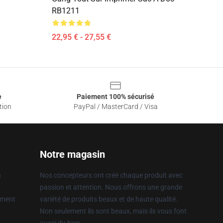
RB1211
22,95 € - 27,55 €
e
Paiement 100% sécurisé
tion
PayPal / MasterCard / Visa
Notre magasin
n
Nos concepteurs ont créé chaque produit avec
passion et attention. Nous offrons une grande
ement
variété de produits beaux et de haute qualité.
Non seulement ils sont beaux, mais ils vous font