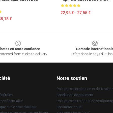
22,95 € - 27,55 €
38,18 €
hetez en toute confiance
Garantie international
otected from clicks to delivery
Offert dans le pays d'utilisa
ciété
Notre soutien
Politiques d'expédition et de livraiso
énérales
Conditions de paiement
 confidentialité
Politiques de retour et de rembours
que sur le droit d'auteur
Contactez-nous