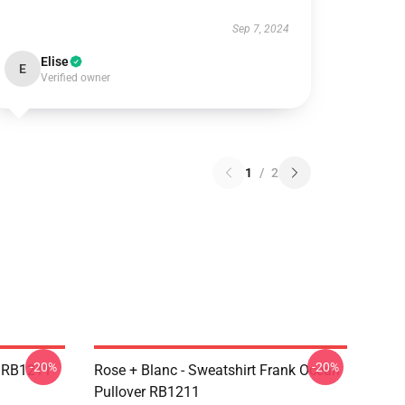
Sep 7, 2024
Elise
E
Verified owner
1
/
2
-20%
-20%
n RB1211
Rose + Blanc - Sweatshirt Frank Ocean
Pullover RB1211