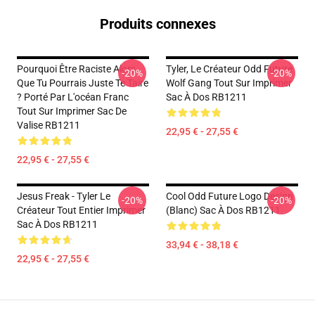
Produits connexes
Pourquoi Être Raciste Alors
Tyler, Le Créateur Odd Future
-20%
-20%
Que Tu Pourrais Juste Te Taire
Wolf Gang Tout Sur Imprimer
? Porté Par L'océan Franc
Sac À Dos RB1211
Tout Sur Imprimer Sac De
Valise RB1211
22,95 € - 27,55 €
22,95 € - 27,55 €
Jesus Freak - Tyler Le
Cool Odd Future Logo Design
-20%
-20%
Créateur Tout Entier Imprimer
(blanc) Sac À Dos RB1211
Sac À Dos RB1211
33,94 € - 38,18 €
22,95 € - 27,55 €
Footer