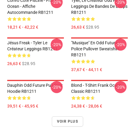
Convo Côté Piscine - Frank
Tyler, Le Créateur Odd Future
-20%
-20%
Ocean - Affiche
Leggings De Bandes De Loups
Autocommande RB1211
RB1211
18,21 € - 42,22 €
26,63 €
$28.95
Jésus Freak - Tyler Le
"Musique" En Odd Future
-20%
-20%
Créateur Leggings RB1211
Police Pullover Sweatshirt
RB1211
26,63 €
$28.95
37,67 € - 44,11 €
Dauphin Odd Future Pull-Over
Blond - T-Shirt Frank Ocean
-20%
-20%
Hoodie RB1211
Classic RB1211
39,51 € - 45,95 €
24,38 € - 28,06 €
VOIR PLUS