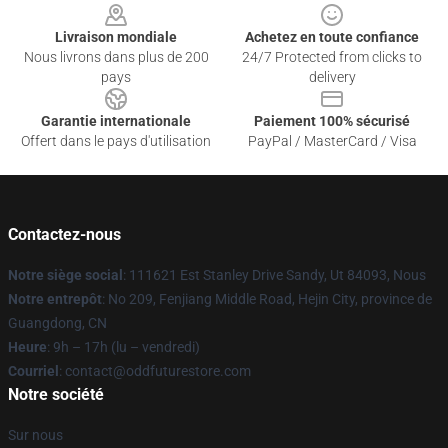
Livraison mondiale
Achetez en toute confiance
Nous livrons dans plus de 200
24/7 Protected from clicks to
pays
delivery
Garantie internationale
Paiement 100% sécurisé
Offert dans le pays d'utilisation
PayPal / MasterCard / Visa
Contactez-nous
Notre siège social
: 111621 Est Stanley Drive Sandy, Ut 84093, Nous
Notre entrepôt
: No 209, Fenjiang Middle Road, Hejin City, province de
Guangdong, CN
Heure
: 9h – 17h (lu – vendredi)
Courriel
: contact@oddfuturestore.com
Notre société
Sur nous