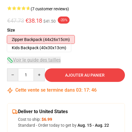
(7 customer reviews)
€47.73
€38.18
-20%
$41.50
Size
Zipper Backpack (44x26x15cm)
Kids Backpack (40x30x13cm)
Voir le guide des tailles
Quantity
AJOUTER AU PANIER
Cette vente se termine dans
03
:
17
:
46
Deliver to United States
Cost to ship:
$6.99
Standard - Order today to get by
Aug. 15 - Aug. 22