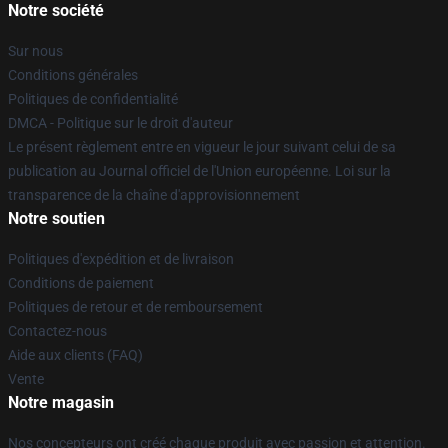
Notre société
Sur nous
Conditions générales
Politiques de confidentialité
DMCA - Politique sur le droit d'auteur
Le présent règlement entre en vigueur le jour suivant celui de sa
publication au Journal officiel de l'Union européenne. Loi sur la
transparence de la chaîne d'approvisionnement
Notre soutien
Politiques d'expédition et de livraison
Conditions de paiement
Politiques de retour et de remboursement
Contactez-nous
Aide aux clients (FAQ)
Vente
Notre magasin
Nos concepteurs ont créé chaque produit avec passion et attention.