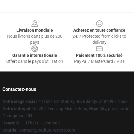
Footer
Livraison mondiale
Achetez en toute confiance
Nous livrons dans plus de 200
24/7 Protected from clicks to
pays
delivery
Garantie internationale
Paiement 100% sécurisé
Offert dans le pays d'utilisation
PayPal / MasterCard / Visa
Contactez-nous
Notre siège social
: 111621 Est Stanley Drive Sandy, Ut 84093, Nous
Notre entrepôt
: No 209, Fenjiang Middle Road, Hejin City, province de
Guangdong, CN
Heure
: 9h – 17h (lu – vendredi)
Courriel
: contact@oddfuturestore.com