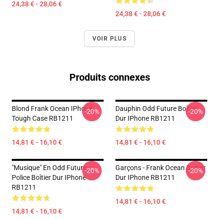
24,38 € - 28,06 €
24,38 € - 28,06 €
VOIR PLUS
Produits connexes
Blond Frank Ocean IPhone
Dauphin Odd Future Boîtier
-20%
-20%
Tough Case RB1211
Dur IPhone RB1211
14,81 € - 16,10 €
14,81 € - 16,10 €
"Musique" En Odd Future
Garçons - Frank Ocean Boîtier
-20%
-20%
Police Boîtier Dur IPhone
Dur IPhone RB1211
RB1211
14,81 € - 16,10 €
14,81 € - 16,10 €