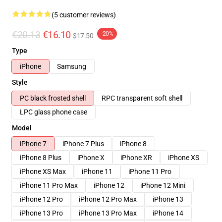
(5 customer reviews)
€20.13
€16.10
-20%
$17.50
Type
iPhone
Samsung
Style
PC black frosted shell
RPC transparent soft shell
LPC glass phone case
Model
iPhone 7
iPhone 7 Plus
iPhone 8
iPhone 8 Plus
iPhone X
iPhone XR
iPhone XS
iPhone XS Max
iPhone 11
iPhone 11 Pro
iPhone 11 Pro Max
iPhone 12
iPhone 12 Mini
iPhone 12 Pro
iPhone 12 Pro Max
iPhone 13
iPhone 13 Pro
iPhone 13 Pro Max
iPhone 14