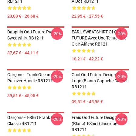
RB1211
À Dos RB1211
23,00 € - 26,68 €
22,95 € - 27,55 €
Dauphin Odd Future Pull
EARL SWEATSHIRT Of ODD
-20%
-20%
Sweatshirt RB1211
FUTURE Avec Une Teinte Bleu
Clair Affiche RB1211
37,67 € - 44,11 €
18,21 € - 42,22 €
Garçons - Frank Ocean
Cool Odd Future Design Du
-20%
-20%
Pullover Hoodie RB1211
Logo (blanc) Capuche De Pull
RB1211
39,51 € - 45,95 €
39,51 € - 45,95 €
Garçons - T-Shirt Frank Ocean
Frais Odd Future Design Logo
-20%
-20%
Classic RB1211
(blanc) T-Shirt Classique
RB1211