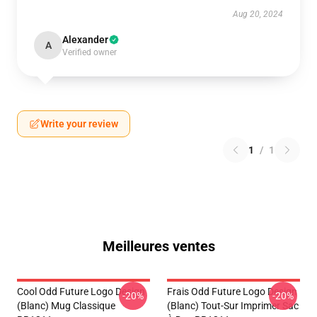
Aug 20, 2024
Alexander
A
Verified owner
Write your review
1
/
1
Meilleures ventes
Cool Odd Future Logo Design
Frais Odd Future Logo Design
-20%
-20%
(blanc) Mug Classique
(blanc) Tout-Sur Imprimer Sac