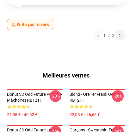
Write your review
1
/
2
Meilleures ventes
Donut 3D Odd Future Puzzle À
Blond - Oreiller Frank Ocean
-20%
-20%
Mâchoires RB1211
RB1211
21,98 € - 40,02 €
22,08 € - 26,68 €
Donut 3D Odd Future Lancer
Garçons - Sweatshirt Frank
-20%
-20%