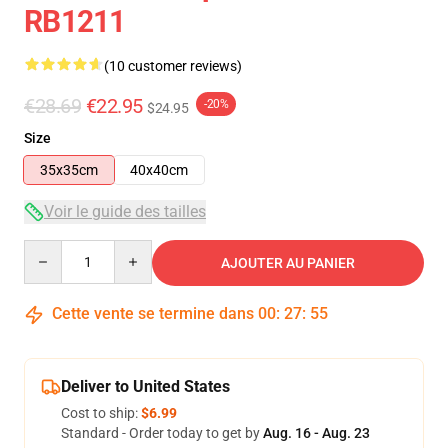
RB1211
(10 customer reviews)
€28.69
€22.95
-20%
$24.95
Size
35x35cm
40x40cm
Voir le guide des tailles
Quantity
AJOUTER AU PANIER
Cette vente se termine dans
00
:
27
:
54
Deliver to United States
Cost to ship:
$6.99
Standard - Order today to get by
Aug. 16 - Aug. 23