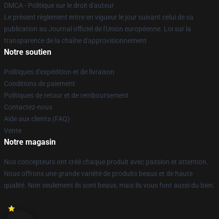
DMCA - Politique sur le droit d'auteur
Le présent règlement entre en vigueur le jour suivant celui de sa
publication au Journal officiel de l'Union européenne. Loi sur la
transparence de la chaîne d'approvisionnement
Notre soutien
Politiques d'expédition et de livraison
Conditions de paiement
Politiques de retour et de remboursement
Contactez-nous
Aide aux clients (FAQ)
Vente
Notre magasin
Nos concepteurs ont créé chaque produit avec passion et attention.
Nous offrons une grande variété de produits beaux et de haute
qualité. Non seulement ils sont beaux, mais ils vous font aussi du bien.