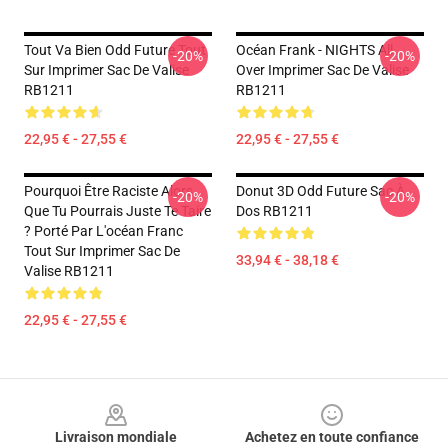
Tout Va Bien Odd Future Tout
Océan Frank - NIGHTS All
-20%
-20%
Sur Imprimer Sac De Valise
Over Imprimer Sac De Valise
RB1211
RB1211
22,95 € - 27,55 €
22,95 € - 27,55 €
Pourquoi Être Raciste Alors
Donut 3D Odd Future Sac À
-20%
-20%
Que Tu Pourrais Juste Te Taire
Dos RB1211
? Porté Par L'océan Franc
Tout Sur Imprimer Sac De
33,94 € - 38,18 €
Valise RB1211
22,95 € - 27,55 €
Footer
Livraison mondiale
Achetez en toute confiance