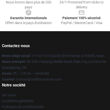
Nous livrons dans plus de 200
24/7 Protected from clicks to
pays
delivery
Garantie internationale
Paiement 100% sécurisé
Offert dans le pays d'utilisation
PayPal / MasterCard / Visa
Contactez-nous
Notre siège social
: 111621 Est Stanley Drive Sandy, Ut 84093, Nous
Notre entrepôt
: No 209, Fenjiang Middle Road, Hejin City, province de
Guangdong, CN
Heure
: 9h – 17h (lu – vendredi)
Courriel
: contact@oddfuturestore.com
Notre société
Sur nous
Conditions générales
Politiques de confidentialité