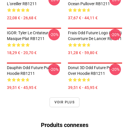
L'oreiller RB1211
Ocean Pullover RB1211
22,08 € - 26,68 €
37,67 € - 44,11 €
IGOR: Tyler Le Créateur
Frais Odd Future Logo (blanc)
-20%
-20%
Masque Plat RB1211
Couverture De Lancer RB1211
18,29 € - 20,70 €
31,28 € - 59,80 €
Dauphin Odd Future Pull-Over
Donut 3D Odd Future Pull-
-20%
-20%
Hoodie RB1211
Over Hoodie RB1211
39,51 € - 45,95 €
39,51 € - 45,95 €
VOIR PLUS
Produits connexes