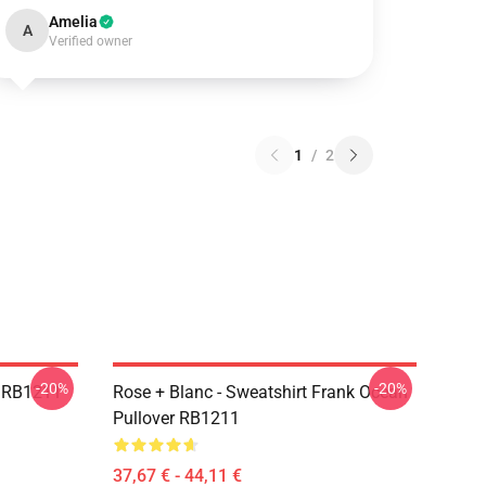
Amelia
A
Verified owner
1
/
2
-20%
-20%
n RB1211
Rose + Blanc - Sweatshirt Frank Ocean
Pullover RB1211
37,67 € - 44,11 €