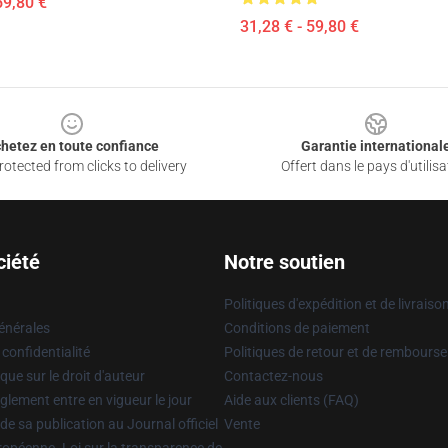
59,80 €
31,28 € - 59,80 €
hetez en toute confiance
Garantie international
otected from clicks to delivery
Offert dans le pays d'utilisa
ciété
Notre soutien
Politiques d'expédition et de livraiso
énérales
Conditions de paiement
 confidentialité
Politiques de retour et de rembours
que sur le droit d'auteur
Contactez-nous
glement entre en vigueur le jour
Aide aux clients (FAQ)
 de sa publication au Journal officiel
Vente