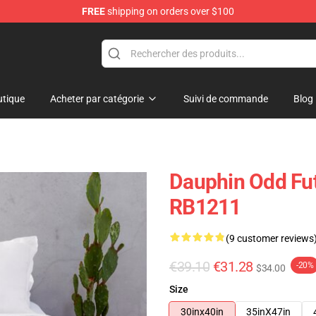
FREE
shipping on orders over $100
op
tique
Acheter par catégorie
Suivi de commande
Blog
Dauphin Odd Fut
RB1211
(9 customer reviews
€39.10
€31.28
-20%
$34.00
Size
30inx40in
35inX47in