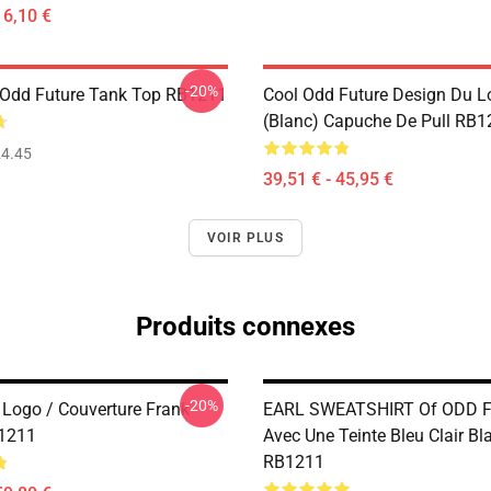
16,10 €
-20%
Odd Future Tank Top RB1211
Cool Odd Future Design Du L
(blanc) Capuche De Pull RB1
4.45
39,51 € - 45,95 €
VOIR PLUS
Produits connexes
-20%
ogo / Couverture Frank
EARL SWEATSHIRT Of ODD 
1211
Avec Une Teinte Bleu Clair Bl
RB1211