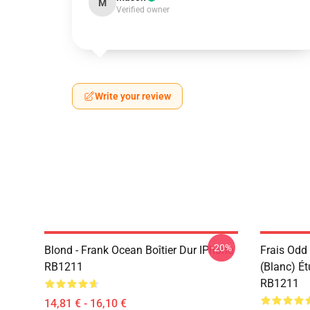
M
Verified owner
Write your review
-20%
Blond - Frank Ocean Boîtier Dur IPhone
Frais Odd
RB1211
(blanc) É
RB1211
14,81 € - 16,10 €