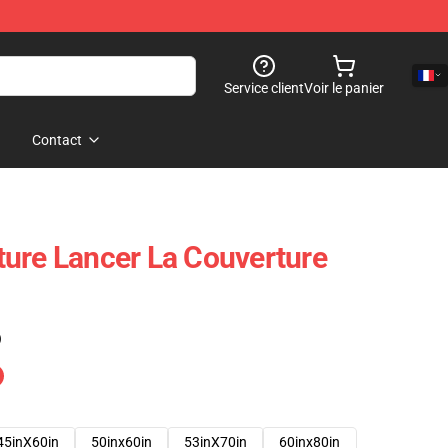
Service client
Voir le panier
Contact
ure Lancer La Couverture
)
45inX60in
50inx60in
53inX70in
60inx80in