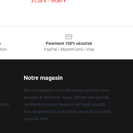
31,28 € - 59,80 €
e
Paiement 100% sécurisé
tion
PayPal / MasterCard / Visa
Notre magasin
n
Nos concepteurs ont créé chaque produit avec
passion et attention. Nous offrons une grande
ement
variété de produits beaux et de haute qualité.
Non seulement ils sont beaux, mais ils vous font
aussi du bien.