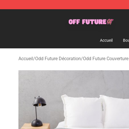
Odd Future Store - Official Odd Future Merchandise Sh
Accueil
Bou
Accueil
/
Odd Future Décoration
/
Odd Future Couverture