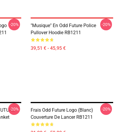
-20%
-20%
ogo
"Musique" En Odd Future Police
211
Pullover Hoodie RB1211
39,51 € - 45,95 €
-20%
-20%
FUTURE
Frais Odd Future Logo (blanc)
anket
Couverture De Lancer RB1211