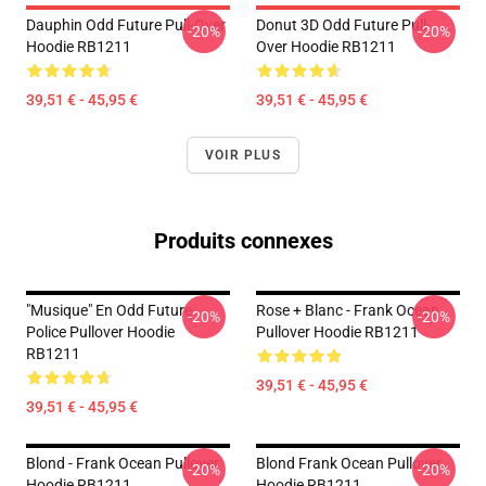
Dauphin Odd Future Pull-Over
Donut 3D Odd Future Pull-
-20%
-20%
Hoodie RB1211
Over Hoodie RB1211
39,51 € - 45,95 €
39,51 € - 45,95 €
VOIR PLUS
Produits connexes
"Musique" En Odd Future
Rose + Blanc - Frank Ocean
-20%
-20%
Police Pullover Hoodie
Pullover Hoodie RB1211
RB1211
39,51 € - 45,95 €
39,51 € - 45,95 €
Blond - Frank Ocean Pullover
Blond Frank Ocean Pullover
-20%
-20%
Hoodie RB1211
Hoodie RB1211