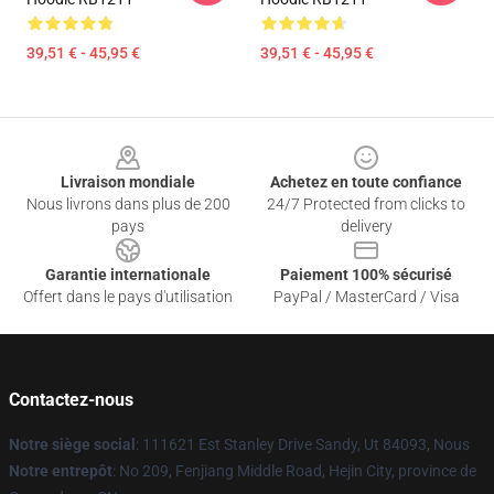
39,51 € - 45,95 €
39,51 € - 45,95 €
Footer
Livraison mondiale
Achetez en toute confiance
Nous livrons dans plus de 200
24/7 Protected from clicks to
pays
delivery
Garantie internationale
Paiement 100% sécurisé
Offert dans le pays d'utilisation
PayPal / MasterCard / Visa
Contactez-nous
Notre siège social
: 111621 Est Stanley Drive Sandy, Ut 84093, Nous
Notre entrepôt
: No 209, Fenjiang Middle Road, Hejin City, province de