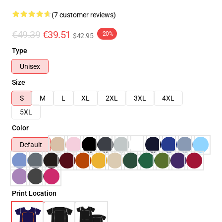
(7 customer reviews)
€49.39
€39.51
-20%
$42.95
Type
Unisex
Size
S
M
L
XL
2XL
3XL
4XL
5XL
Color
Default
Print Location