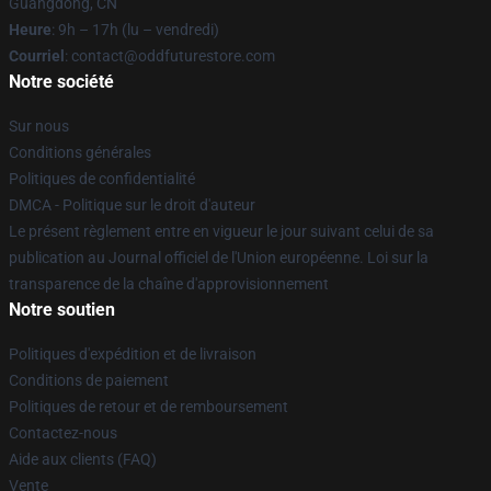
Guangdong, CN
Heure
: 9h – 17h (lu – vendredi)
Courriel
: contact@oddfuturestore.com
Notre société
Sur nous
Conditions générales
Politiques de confidentialité
DMCA - Politique sur le droit d'auteur
Le présent règlement entre en vigueur le jour suivant celui de sa
publication au Journal officiel de l'Union européenne. Loi sur la
transparence de la chaîne d'approvisionnement
Notre soutien
Politiques d'expédition et de livraison
Conditions de paiement
Politiques de retour et de remboursement
Contactez-nous
Aide aux clients (FAQ)
Vente