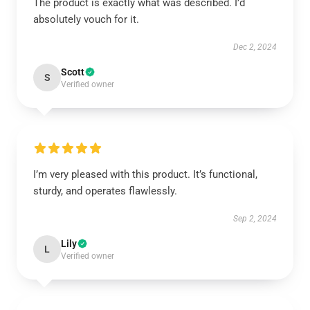
The product is exactly what was described. I’d
absolutely vouch for it.
Dec 2, 2024
Scott
S
Verified owner
I’m very pleased with this product. It’s functional,
sturdy, and operates flawlessly.
Sep 2, 2024
Lily
L
Verified owner