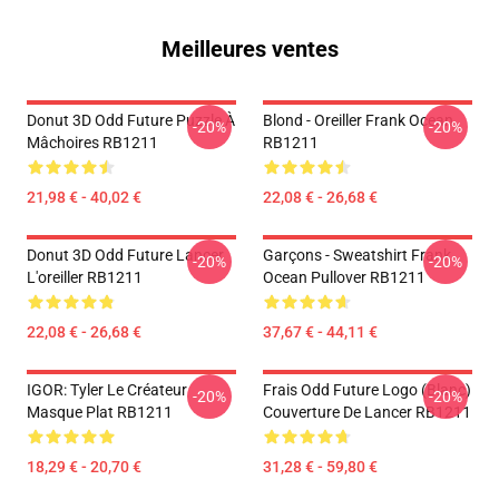
Meilleures ventes
Donut 3D Odd Future Puzzle À
Blond - Oreiller Frank Ocean
-20%
-20%
Mâchoires RB1211
RB1211
21,98 € - 40,02 €
22,08 € - 26,68 €
Donut 3D Odd Future Lancer
Garçons - Sweatshirt Frank
-20%
-20%
L'oreiller RB1211
Ocean Pullover RB1211
22,08 € - 26,68 €
37,67 € - 44,11 €
IGOR: Tyler Le Créateur
Frais Odd Future Logo (blanc)
-20%
-20%
Masque Plat RB1211
Couverture De Lancer RB1211
18,29 € - 20,70 €
31,28 € - 59,80 €