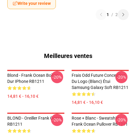
Write your review
1
/
2
Meilleures ventes
Blond - Frank Ocean Boîtier
Frais Odd Future Conception
-20%
-20%
Dur IPhone RB1211
Du Logo (blanc) Étui
Samsung Galaxy Soft RB1211
14,81 € - 16,10 €
14,81 € - 16,10 €
BLOND - Oreiller Frank Ocean
Rose + Blanc - Sweatshirt
-20%
-20%
RB1211
Frank Ocean Pullover RB1211