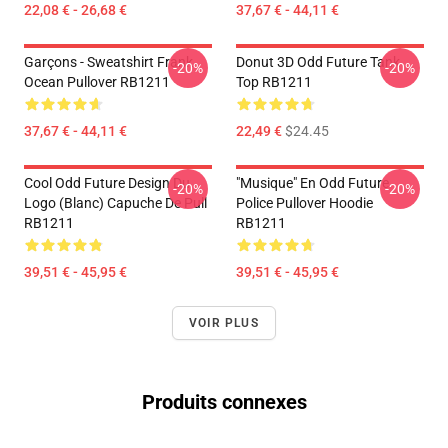
22,08 € - 26,68 €
37,67 € - 44,11 €
Garçons - Sweatshirt Frank
Donut 3D Odd Future Tank
-20%
-20%
Ocean Pullover RB1211
Top RB1211
37,67 € - 44,11 €
22,49 €
$24.45
Cool Odd Future Design Du
"Musique" En Odd Future
-20%
-20%
Logo (blanc) Capuche De Pull
Police Pullover Hoodie
RB1211
RB1211
39,51 € - 45,95 €
39,51 € - 45,95 €
VOIR PLUS
Produits connexes