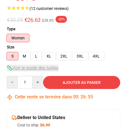
(12 customer reviews)
€33.29
€26.63
-20%
$28.95
Type
Women
Size
S
M
L
XL
2XL
3XL
4XL
Voir le guide des tailles
Quantity
AJOUTER AU PANIER
Cette vente se termine dans
00
:
26
:
54
Deliver to United States
Cost to ship:
$6.99