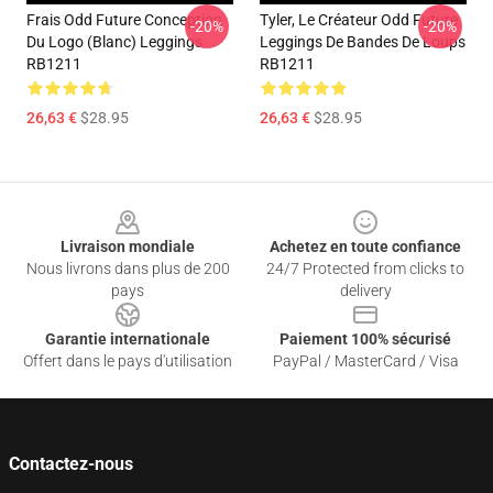
Frais Odd Future Conception
Tyler, Le Créateur Odd Future
-20%
-20%
Du Logo (blanc) Leggings
Leggings De Bandes De Loups
RB1211
RB1211
26,63 €
$28.95
26,63 €
$28.95
Footer
Livraison mondiale
Achetez en toute confiance
Nous livrons dans plus de 200
24/7 Protected from clicks to
pays
delivery
Garantie internationale
Paiement 100% sécurisé
Offert dans le pays d'utilisation
PayPal / MasterCard / Visa
Contactez-nous