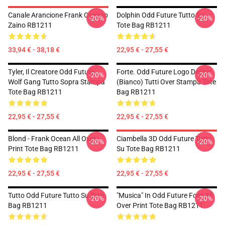
Canale Arancione Frank Oceano
Dolphin Odd Future Tutto Su
-20%
-20%
Zaino RB1211
Tote Bag RB1211
33,94 € - 38,18 €
22,95 € - 27,55 €
Tyler, Il Creatore Odd Future
Forte. Odd Future Logo Design
-20%
-20%
Wolf Gang Tutto Sopra Stampa
(bianco) Tutti Over Stampa Tote
Tote Bag RB1211
Bag RB1211
22,95 € - 27,55 €
22,95 € - 27,55 €
Blond - Frank Ocean All Over
Ciambella 3D Odd Future Tutto
-20%
-20%
Print Tote Bag RB1211
Su Tote Bag RB1211
22,95 € - 27,55 €
22,95 € - 27,55 €
Tutto Odd Future Tutto Su Tote
"Musica" In Odd Future Font All
-20%
-20%
Bag RB1211
Over Print Tote Bag RB1211