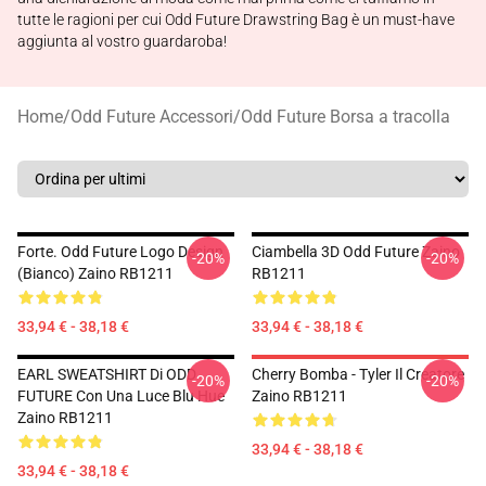
tutte le ragioni per cui Odd Future Drawstring Bag è un must-have
aggiunta al vostro guardaroba!
Home
/
Odd Future Accessori
/
Odd Future Borsa a tracolla
Forte. Odd Future Logo Design
Ciambella 3D Odd Future Zaino
-20%
-20%
(bianco) Zaino RB1211
RB1211
33,94 € - 38,18 €
33,94 € - 38,18 €
EARL SWEATSHIRT Di ODD
Cherry Bomba - Tyler Il Creatore
-20%
-20%
FUTURE Con Una Luce Blu Hue
Zaino RB1211
Zaino RB1211
33,94 € - 38,18 €
33,94 € - 38,18 €