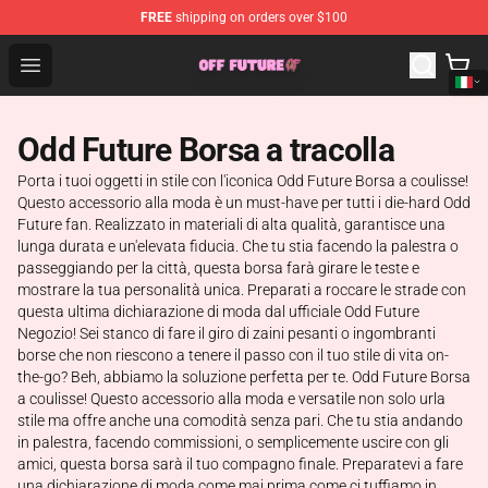
FREE
shipping on orders over $100
Odd Future Store - Official Odd Future Merchandise Shop
Open menu
Odd Future Borsa a tracolla
Porta i tuoi oggetti in stile con l'iconica Odd Future Borsa a coulisse!
Questo accessorio alla moda è un must-have per tutti i die-hard Odd
Future fan. Realizzato in materiali di alta qualità, garantisce una
lunga durata e un'elevata fiducia. Che tu stia facendo la palestra o
passeggiando per la città, questa borsa farà girare le teste e
mostrare la tua personalità unica. Preparati a roccare le strade con
questa ultima dichiarazione di moda dal ufficiale Odd Future
Negozio! Sei stanco di fare il giro di zaini pesanti o ingombranti
borse che non riescono a tenere il passo con il tuo stile di vita on-
the-go? Beh, abbiamo la soluzione perfetta per te. Odd Future Borsa
a coulisse! Questo accessorio alla moda e versatile non solo urla
stile ma offre anche una comodità senza pari. Che tu stia andando
in palestra, facendo commissioni, o semplicemente uscire con gli
amici, questa borsa sarà il tuo compagno finale. Preparatevi a fare
una dichiarazione di moda come mai prima come ci tuffiamo in