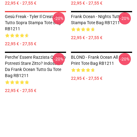
22,95 € - 27,55 €
22,95 € - 27,55 €
Gesù Freak - Tyler Il Creatore
Frank Ocean - NIghts Tutto Su
-20%
-20%
Tutto Sopra Stampa Tote Bag
Stampa Tote Bag RB1211
RB1211
22,95 € - 27,55 €
22,95 € - 27,55 €
Perche' Essere Razzista Quando
BLOND - Frank Ocean All Over
-20%
-20%
Potresti Stare Zitto? Indossato
Print Tote Bag RB1211
Da Frank Ocean Tutto Su Tote
Bag RB1211
22,95 € - 27,55 €
22,95 € - 27,55 €