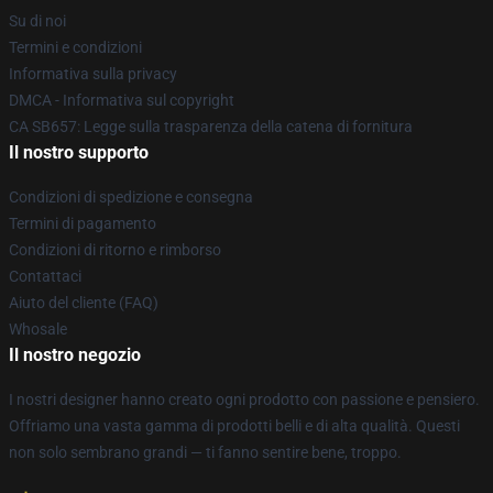
Su di noi
Termini e condizioni
Informativa sulla privacy
DMCA - Informativa sul copyright
CA SB657: Legge sulla trasparenza della catena di fornitura
Il nostro supporto
Condizioni di spedizione e consegna
Termini di pagamento
Condizioni di ritorno e rimborso
Contattaci
Aiuto del cliente (FAQ)
Whosale
Il nostro negozio
I nostri designer hanno creato ogni prodotto con passione e pensiero.
Offriamo una vasta gamma di prodotti belli e di alta qualità. Questi
non solo sembrano grandi — ti fanno sentire bene, troppo.