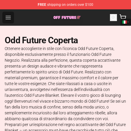
FREE
shipping on orders over $100
Odd Future Store - Official Odd Future Merchandise Shop
Open menu
Odd Future Coperta
Ottenere accogliente in stile con l'iconica Odd Future Coperta,
disponibile esclusivamente presso il funzionario Odd Future
Negozio. Realizzata alla perfezione, questa coperta accattivante
presenta un design audace e vibrante che rappresenta
perfettamente lo spirito unico di Odd Future. Realizzato con
materiali premium, garantisce il massimo comfort e il calore per
tutte le vostre esigenze. Che siate rilassati a casa o uscite in
un'avventura, avvolgetevi nell'essenza dell'individualità con
l'autentico Odd Future Blanket. Elevare il vostro gioco di lounging
oggi! Benvenuti nel vivace e bizzarro mondo di Odd Future! Se sei un
fan della loro musica di confine, senso della moda unico, o
semplicemente incuriosito dal loro atteggiamento ribelle, allora
abbiamo qualcosa di straordinario da condividere con voi.
Preparati per un'esplorazione nel regno accattivante del Odd Future
Blanket – un accessorio must-have che racchiude tutto ciò che