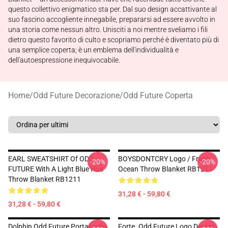
questo collettivo enigmatico sta per. Dal suo design accattivante al
suo fascino accogliente innegabile, prepararsi ad essere avvolto in
una storia come nessun altro. Unisciti a noi mentre sveliamo i fili
dietro questo favorito di culto e scopriamo perché è diventato più di
una semplice coperta; è un emblema dell'individualità e
dell'autoespressione inequivocabile.
Home
/
Odd Future Decorazione
/
Odd Future Coperta
EARL SWEATSHIRT Of ODD
BOYSDONTCRY Logo / Frank
-20%
-20%
FUTURE With A Light Blue Hue
Ocean Throw Blanket RB1211
Throw Blanket RB1211
31,28 € - 59,80 €
31,28 € - 59,80 €
Dolphin Odd Future Portafoglio
Forte. Odd Future Logo Design