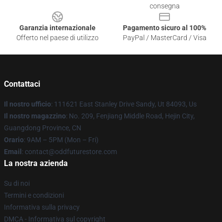
consegna
Garanzia internazionale
Pagamento sicuro al 100%
Offerto nel paese di utilizzo
PayPal / MasterCard / Visa
Contattaci
Il nostro ufficio
: 111621 East Stanley Drive Sandy, Ut 84093, Us
Il nostro magazzino
: No. 209, Fenjiang Middle Road, Hejin City,
Guangdong Province, CN
Orario
: 9AM – 5PM (Mon – Fri)
Email
: contact@oddfuturestore.com
La nostra azienda
Su di noi
Termini e condizioni
Informativa sulla privacy
DMCA - Informativa sul copyright