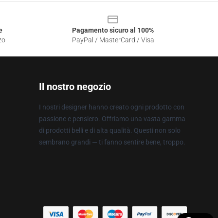
e
Pagamento sicuro al 100%
zo
PayPal / MasterCard / Visa
Il nostro negozio
I nostri designer hanno creato ogni prodotto con
passione e pensiero. Offriamo una vasta gamma
di prodotti belli e di alta qualità. Questi non solo
sembrano grandi — ti fanno sentire bene, troppo.