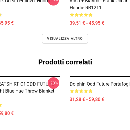
nk Ocean Pullover Hoodie
Rosa + Bianco - Frank Ocean 
Hoodie RB1211
45,95 €
39,51 € - 45,95 €
VISUALIZZA ALTRO
Prodotti correlati
-20%
ATSHIRT Of ODD FUTURE
Dolphin Odd Future Portafog
ght Blue Hue Throw Blanket
31,28 € - 59,80 €
59,80 €