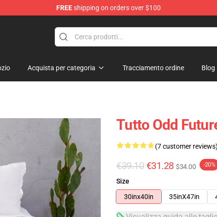
FREE
shipping on orders over $100
op
zio
Acquista per categoria
Tracciamento ordine
Blog
Tutto Odd Futur
(7 customer reviews
€39.10
€31.28
-20%
$34.00
Size
30inx40in
35inX47in
Visualizza guida alle tagli