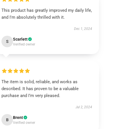
This product has greatly improved my daily life,
and I'm absolutely thrilled with it.
Dec 1, 2024
Scarlett
S
Verified owner
The item is solid, reliable, and works as
described. It has proven to be a valuable
purchase and I’m very pleased.
Jul 2, 2024
Brent
B
Verified owner