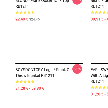
BLOND - Frank Ocean Tank Top
Blond Fra
RB1211
RB1211
22,49 €
39,51 € - 
$24.45
-20%
BOYSDONTCRY Logo / Frank Ocean
EARL SWE
Throw Blanket RB1211
With A Li
RB1211
31,28 € - 59,80 €
31,28 € - 