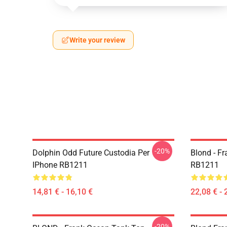
Write your review
-20%
Dolphin Odd Future Custodia Per
Blond - F
IPhone RB1211
RB1211
14,81 € - 16,10 €
22,08 € - 
-20%