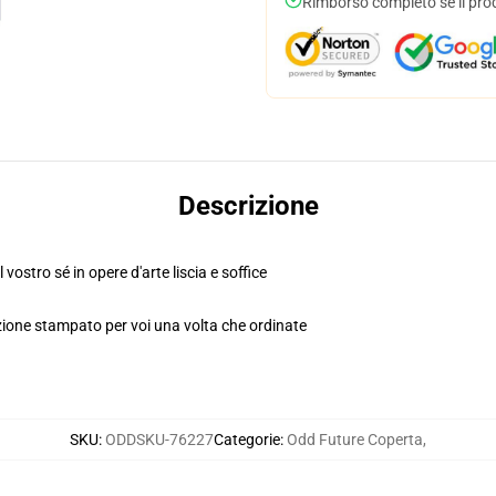
Rimborso completo se il pro
Descrizione
 vostro sé in opere d'arte liscia e soffice
ione stampato per voi una volta che ordinate
SKU
:
ODDSKU-76227
Categorie
:
Odd Future Coperta
,