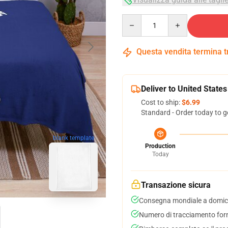
Quantity
Questa vendita termina 
Deliver to United States
Cost to ship:
$6.99
Standard - Order today to g
blank template
Production
Today
Transazione sicura
Consegna mondiale a domici
Numero di tracciamento forni