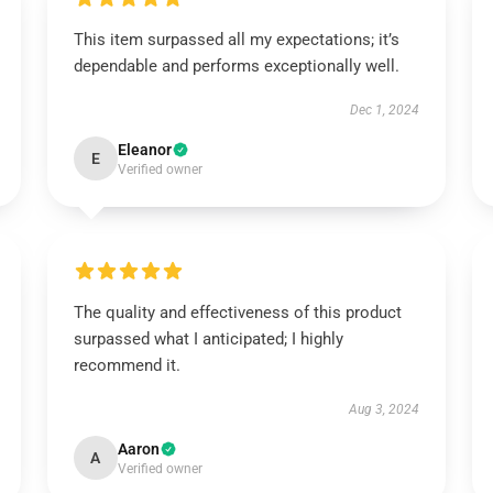
This item surpassed all my expectations; it’s
dependable and performs exceptionally well.
Dec 1, 2024
Eleanor
E
Verified owner
The quality and effectiveness of this product
surpassed what I anticipated; I highly
recommend it.
Aug 3, 2024
Aaron
A
Verified owner