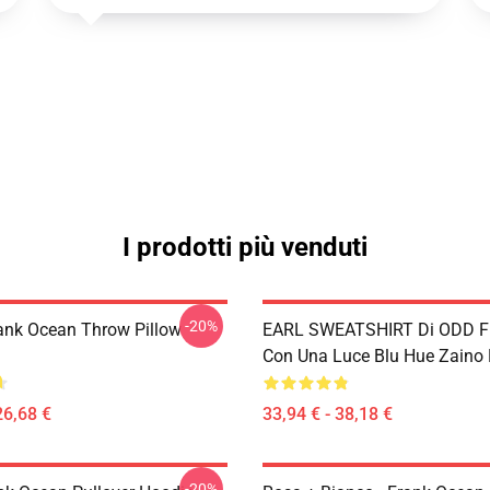
I prodotti più venduti
-20%
rank Ocean Throw Pillow
EARL SWEATSHIRT Di ODD 
Con Una Luce Blu Hue Zaino
26,68 €
33,94 € - 38,18 €
-20%