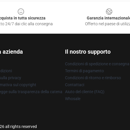
cquista in tutta sicurezza
Garanzia internazional
to 24/7 dai clic alla consegna
Offerto nel paese di utiliz
a azienda
Il nostro supporto
Condizioni di spedizione e consegna
dizioni
Termini di pagamento
ulla privacy
Condizioni di ritorno e rimborso
mativa sul copyright
Contattaci
gge sulla trasparenza della catena
Aiuto del cliente (FAQ)
Whosale
6 all rights reserved