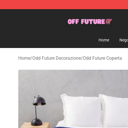
Odd Future Store - Official Odd Future Merchandise Sh
Home
Nego
Home
/
Odd Future Decorazione
/
Odd Future Coperta