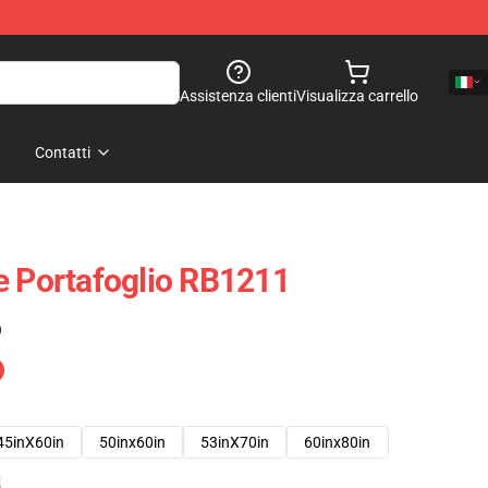
Assistenza clienti
Visualizza carrello
Contatti
e Portafoglio RB1211
)
45inX60in
50inx60in
53inX70in
60inx80in
e