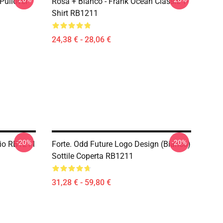
Pullover
Rosa + Bianco - Frank Ocean Classic T-
Shirt RB1211
24,38 € - 28,06 €
-20%
-20%
lio RB1211
Forte. Odd Future Logo Design (bianco)
Sottile Coperta RB1211
31,28 € - 59,80 €