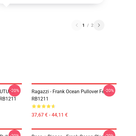
1
/
2
-20%
-20%
FUTURE
Ragazzi - Frank Ocean Pullover Felpa
 RB1211
RB1211
37,67 € - 44,11 €
-20%
-20%