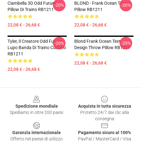
Ciambella 3D Odd Future
BLOND - Frank Ocean Throw
-20%
-20%
Pillow Di Traino RB1211
Pillow RB1211
22,08 € - 26,68 €
22,08 € - 26,68 €
Tyler, Il Creatore Odd Future
Blond Frank Ocean Text
-20%
-20%
Lupo Banda Di Traino Cuscino
Design Throw Pillow RB1211
RB1211
22,08 € - 26,68 €
22,08 € - 26,68 €
Footer
Spedizione mondiale
Acquista in tutta sicurezza
Spediamo in oltre 200 paesi
Protetto 24/7 dai clic alla
consegna
Garanzia internazionale
Pagamento sicuro al 100%
Offerto nel paese di utilizzo
PayPal / MasterCard / Visa