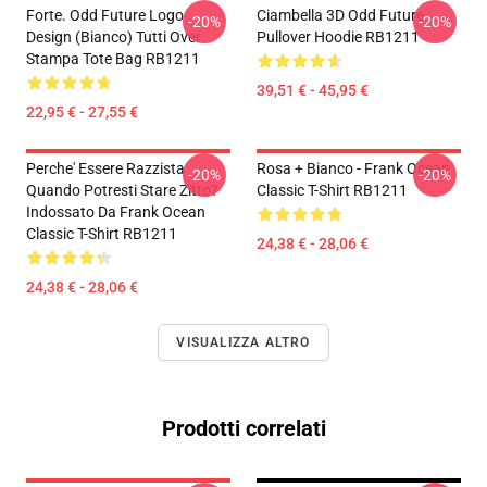
Forte. Odd Future Logo
Ciambella 3D Odd Future
-20%
-20%
Design (bianco) Tutti Over
Pullover Hoodie RB1211
Stampa Tote Bag RB1211
39,51 € - 45,95 €
22,95 € - 27,55 €
Perche' Essere Razzista
Rosa + Bianco - Frank Ocean
-20%
-20%
Quando Potresti Stare Zitto?
Classic T-Shirt RB1211
Indossato Da Frank Ocean
Classic T-Shirt RB1211
24,38 € - 28,06 €
24,38 € - 28,06 €
VISUALIZZA ALTRO
Prodotti correlati