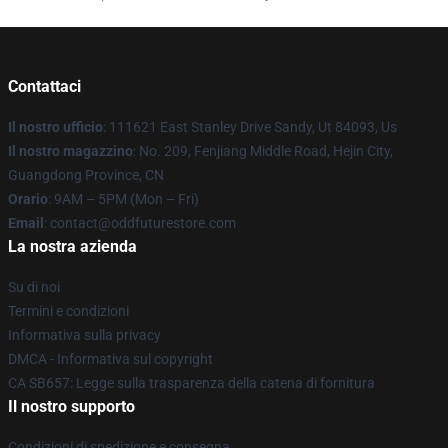
Contattaci
Il nostro ufficio
: 111621 East Stanley Drive Sandy, Ut 84093, Us
Il nostro magazzino
: No. 209, Fenjiang Middle Road, Hejin City,
Guangdong Province, CN
Orario
: 9AM – 5PM (Mon – Fri)
Email
: contact@oddfuturestore.com
La nostra azienda
Su di noi
Termini e condizioni
Informativa sulla privacy
DMCA - Informativa sul copyright
CA SB657: Legge sulla trasparenza della catena di fornitura
Il nostro supporto
Condizioni di spedizione e consegna