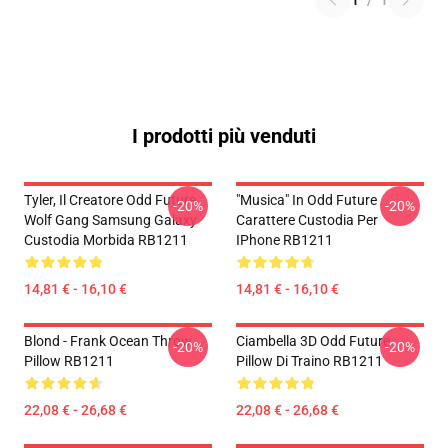
1
/
1
I prodotti più venduti
Tyler, Il Creatore Odd Future
"Musica" In Odd Future
-20%
-20%
Wolf Gang Samsung Galaxy
Carattere Custodia Per
Custodia Morbida RB1211
IPhone RB1211
14,81 € - 16,10 €
14,81 € - 16,10 €
Blond - Frank Ocean Throw
Ciambella 3D Odd Future
-20%
-20%
Pillow RB1211
Pillow Di Traino RB1211
22,08 € - 26,68 €
22,08 € - 26,68 €