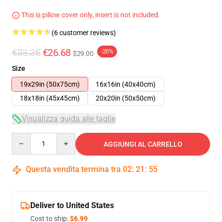
This is pillow cover only, insert is not included.
(6 customer reviews)
€33.35
€26.68
-20%
$29.00
Size
19x29in (50x75cm)
16x16in (40x40cm)
18x18in (45x45cm)
20x20in (50x50cm)
Visualizza guida alle taglie
Quantity
AGGIUNGI AL CARRELLO
Questa vendita termina tra
02
:
21
:
54
Deliver to United States
Cost to ship:
$6.99