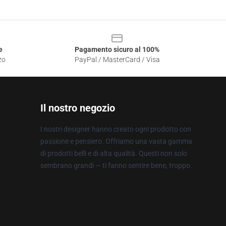
e
Pagamento sicuro al 100%
zo
PayPal / MasterCard / Visa
Il nostro negozio
I nostri designer hanno creato ogni prodotto con
passione e pensiero. Offriamo una vasta gamma
di prodotti belli e di alta qualità. Questi non solo
sembrano grandi — ti fanno sentire bene, troppo.