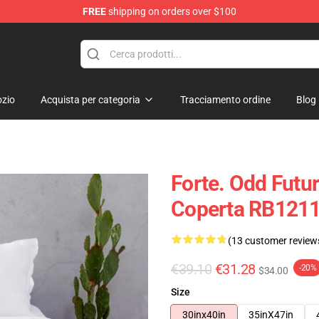
FREE
shipping on orders over $100
op
zio
Acquista per categoria
Tracciamento ordine
Blog
Forte. Odd Futur
Coperta RB121
(13 customer review
€39.10
€31.28
-20%
$34.00
Size
30inx40in
35inX47in