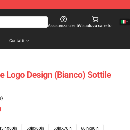
Assistenza clienti
Visualizza carrello
Contatti
e Logo Design (bianco) Sottile
1
s)
45inX60in
50inx60in
53inX70in
60inx80in