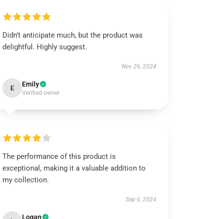
Didn’t anticipate much, but the product was
delightful. Highly suggest.
Nov 26, 2024
Emily
E
Verified owner
The performance of this product is
exceptional, making it a valuable addition to
my collection.
Sep 6, 2024
Logan