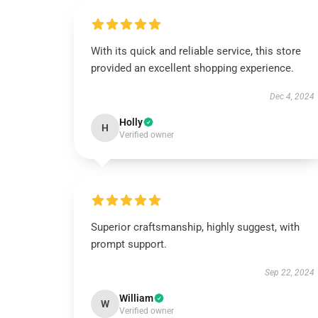
With its quick and reliable service, this store
provided an excellent shopping experience.
Dec 4, 2024
Holly
H
Verified owner
Superior craftsmanship, highly suggest, with
prompt support.
Sep 22, 2024
William
W
Verified owner