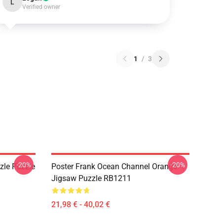
L
Verified owner
1
/
3
-20%
-20%
zle Puzzle
Poster Frank Ocean Channel Orange
Jigsaw Puzzle RB1211
21,98 € - 40,02 €