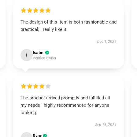
The design of this item is both fashionable and
practical; I really like it.
Dec 1, 2024
Isabel
I
Verified owner
The product arrived promptly and fulfilled all
my needs—highly recommended for anyone
looking.
Sep 13, 2024
Ryan