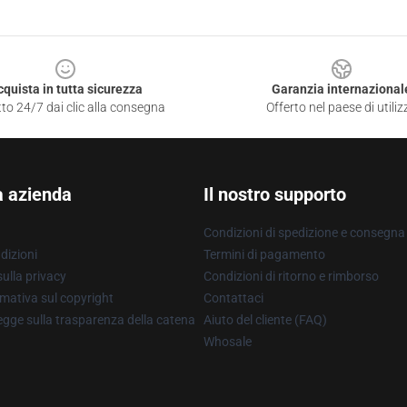
cquista in tutta sicurezza
Garanzia internazional
to 24/7 dai clic alla consegna
Offerto nel paese di utiliz
a azienda
Il nostro supporto
Condizioni di spedizione e consegna
dizioni
Termini di pagamento
ulla privacy
Condizioni di ritorno e rimborso
mativa sul copyright
Contattaci
gge sulla trasparenza della catena
Aiuto del cliente (FAQ)
Whosale