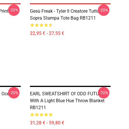
-20%
-20%
Print Tote
Gesù Freak - Tyler Il Creatore Tutto
Sopra Stampa Tote Bag RB1211
22,95 € - 27,55 €
-20%
-20%
 Ocean
EARL SWEATSHIRT Of ODD FUTURE
With A Light Blue Hue Throw Blanket
RB1211
31,28 € - 59,80 €