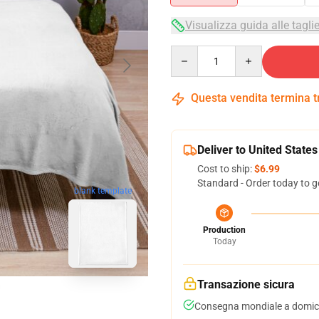
Visualizza guida alle tagli
Quantity
Questa vendita termina 
Deliver to United States
Cost to ship:
$6.99
Standard - Order today to g
blank template
Production
Today
Transazione sicura
Consegna mondiale a domici