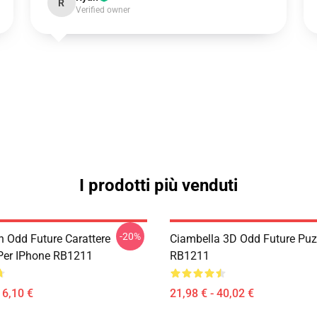
R
Verified owner
I prodotti più venduti
-20%
n Odd Future Carattere
Ciambella 3D Odd Future Puz
Per IPhone RB1211
RB1211
16,10 €
21,98 € - 40,02 €