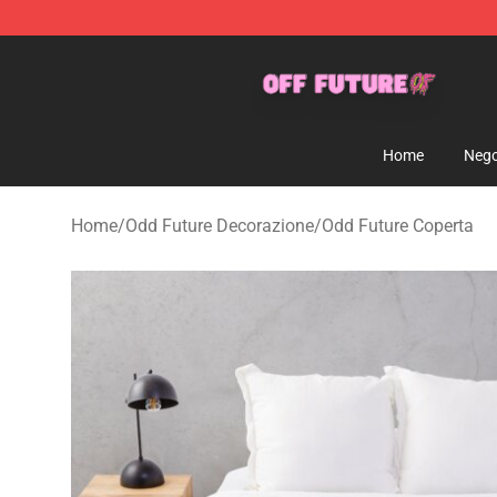
Odd Future Store - Official Odd Future Merchandise Sh
Home
Nego
Home
/
Odd Future Decorazione
/
Odd Future Coperta