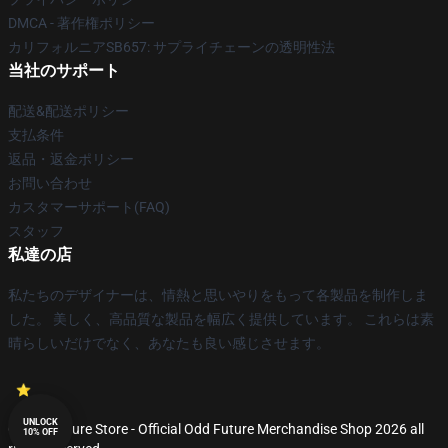
DMCA - 著作権ポリシー
カリフォルニアSB657: サプライチェーンの透明性法
当社のサポート
配送&配送ポリシー
支払条件
返品・返金ポリシー
お問い合わせ
カスタマーサポート(FAQ)
スタッフ
私達の店
私たちのデザイナーは、情熱と思いやりをもって各製品を制作しま
した。 美しく、高品質な製品を幅広く提供しています。 これらは素
晴らしいだけでなく、あなたも良い感じさせます。
UNLOCK
© Odd Future Store - Official Odd Future Merchandise Shop 2026 all
10% OFF