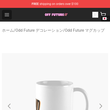
FREE
shipping on orders over $100
Odd Future Store - Official Odd Future Merchandise Shop
Open menu
ホーム
/
Odd Future デコレーション
/
Odd Future マグカップ