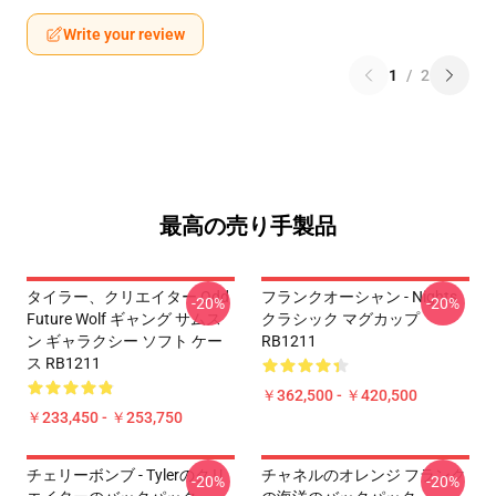
Write your review
1
/
2
最高の売り手製品
タイラー、クリエイター Odd
フランクオーシャン - Nights
-20%
-20%
Future Wolf ギャング サムス
クラシック マグカップ
ン ギャラクシー ソフト ケー
RB1211
ス RB1211
￥362,500 - ￥420,500
￥233,450 - ￥253,750
チェリーボンブ - Tylerのクリ
チャネルのオレンジ フランク
-20%
-20%