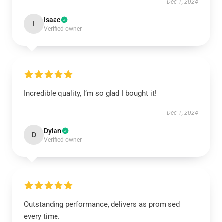
Dec 1, 2024
Isaac
I
Verified owner
Incredible quality, I’m so glad I bought it!
Dec 1, 2024
Dylan
D
Verified owner
Outstanding performance, delivers as promised
every time.