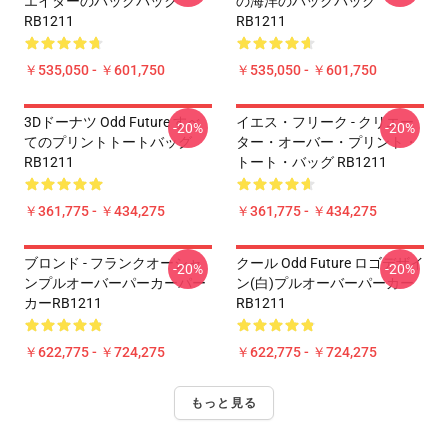
エイターのバックパック
の海洋のバックパック
RB1211
RB1211
￥535,050 - ￥601,750
￥535,050 - ￥601,750
3Dドーナツ Odd Future すべ
イエス・フリーク - クリエー
-20%
-20%
てのプリントトートバッグ
ター・オーバー・プリント・
RB1211
トート・バッグ RB1211
￥361,775 - ￥434,275
￥361,775 - ￥434,275
ブロンド - フランクオーシャ
クール Odd Future ロゴデザイ
-20%
-20%
ンプルオーバーパーカーパー
ン(白)プルオーバーパーカー
カーRB1211
RB1211
￥622,775 - ￥724,275
￥622,775 - ￥724,275
もっと見る