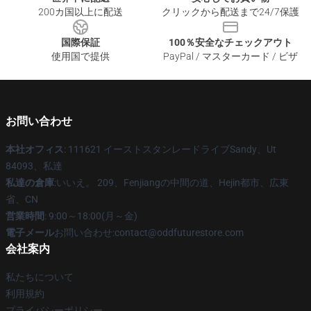
200カ国以上に配送
クリックから配送まで24/7保護
国際保証
100％安全なチェックアウト
使用国で提供
PayPal / マスターカード / ビザ
お問い合わせ
本社オフィス
: 111621 イーストスタンレードライブSandy、Ut
84093、私達
私達の倉庫
:いいえ。 209、Fenjiangの中間の道、Hejin都市、広東
省、CN
営業時間
: 9:00～18:00(月～金)
電子メール
お問い合わせ:contact@oddfuturestore.com
会社案内
私たちについて
利用規約
プライバシーポリシー