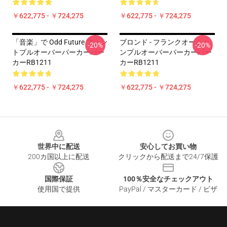
￥622,775 - ￥724,275
￥622,775 - ￥724,275
「音楽」で Odd Future フォン
ブロンド - フランクオーシャ
-20%
-20%
トプルオーバーパーカーパー
ンプルオーバーパーカーパー
カーRB1211
カーRB1211
￥622,775 - ￥724,275
￥622,775 - ￥724,275
Footer
世界中に配送
安心してお買い物
200カ国以上に配送
クリックから配送まで24/7保護
国際保証
100％安全なチェックアウト
使用国で提供
PayPal / マスターカード / ビザ