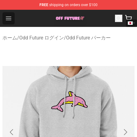
FREE
shipping on orders over $100
Odd Future Store - Official Odd Future Merchandise Shop
Open menu
ホーム
/
Odd Future ログイン
/
Odd Future パーカー