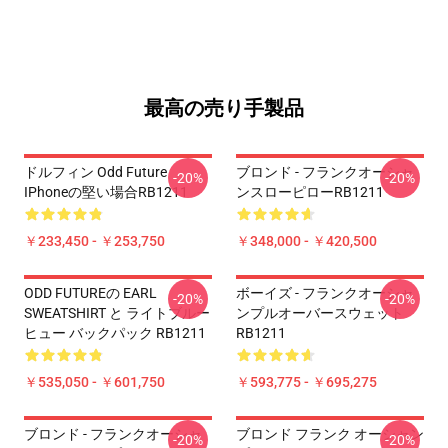
最高の売り手製品
ドルフィン Odd Future
ブロンド - フランクオーシャ
-20%
-20%
IPhoneの堅い場合RB1211
ンスローピローRB1211
￥233,450 - ￥253,750
￥348,000 - ￥420,500
ODD FUTUREの EARL
ボーイズ - フランクオーシャ
-20%
-20%
SWEATSHIRT と ライトブルー
ンプルオーバースウェット
ヒュー バックパック RB1211
RB1211
￥535,050 - ￥601,750
￥593,775 - ￥695,275
ブロンド - フランクオーシャ
ブロンド フランク オーシャン
-20%
-20%