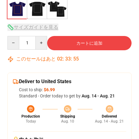
サイズガイドを見る
Quantity
カートに追加
このセールはあと
02
:
33
:
54
Deliver to United States
Cost to ship:
$6.99
Standard - Order today to get by
Aug. 14 - Aug. 21
Production
Shipping
Delivered
Today
Aug. 10
Aug. 14 - Aug. 21