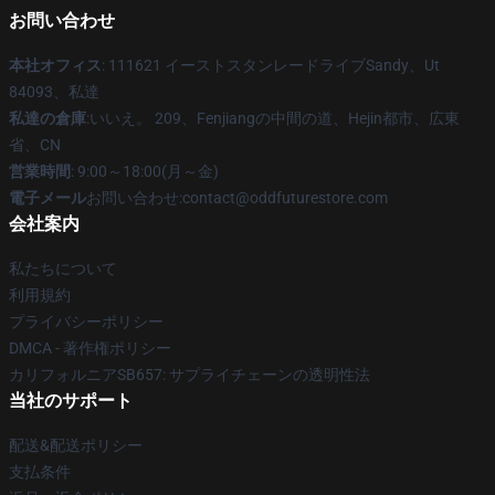
お問い合わせ
本社オフィス
: 111621 イーストスタンレードライブSandy、Ut
84093、私達
私達の倉庫
:いいえ。 209、Fenjiangの中間の道、Hejin都市、広東
省、CN
営業時間
: 9:00～18:00(月～金)
電子メール
お問い合わせ:contact@oddfuturestore.com
会社案内
私たちについて
利用規約
プライバシーポリシー
DMCA - 著作権ポリシー
カリフォルニアSB657: サプライチェーンの透明性法
当社のサポート
配送&配送ポリシー
支払条件