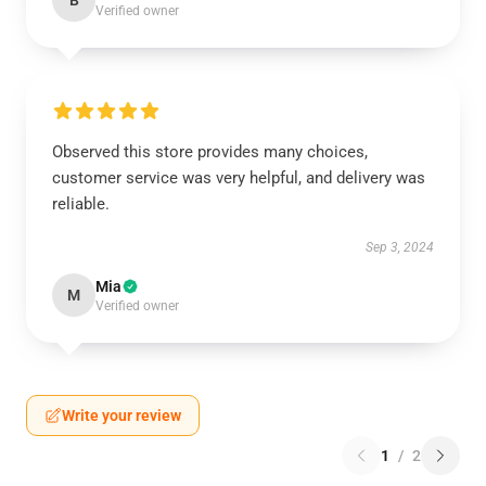
B
Verified owner
Observed this store provides many choices,
customer service was very helpful, and delivery was
reliable.
Sep 3, 2024
Mia
M
Verified owner
Write your review
1
/
2