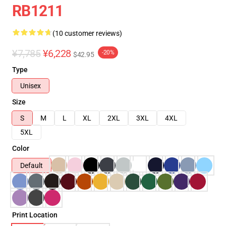
RB1211
(10 customer reviews)
¥7,785
¥6,228
-20%
$42.95
Type
Unisex
Size
S
M
L
XL
2XL
3XL
4XL
5XL
Color
Default
Print Location