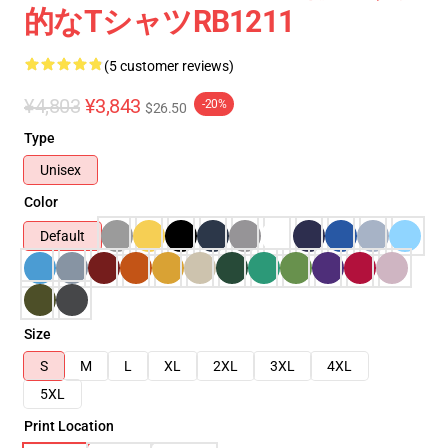
的なTシャツRB1211
(5 customer reviews)
¥4,803
¥3,843
-20%
$26.50
Type
Unisex
Color
Default
Size
S
M
L
XL
2XL
3XL
4XL
5XL
Print Location