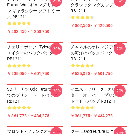
-20%
-20%
Future Wolf ギャング サムス
クラシック マグカップ
ン ギャラクシー ソフト ケー
RB1211
ス RB1211
￥362,500 - ￥420,500
￥233,450 - ￥253,750
チェリーボンブ - Tylerのクリ
チャネルのオレンジ フランク
-20%
-20%
エイターのバックパック
の海洋のバックパック
RB1211
RB1211
￥535,050 - ￥601,750
￥535,050 - ￥601,750
3Dドーナツ Odd Future すべ
イエス・フリーク - クリエー
-20%
-20%
てのプリントトートバッグ
ター・オーバー・プリント・
RB1211
トート・バッグ RB1211
￥361,775 - ￥434,275
￥361,775 - ￥434,275
ブロンド - フランクオーシャ
クール Odd Future ロゴデザイ
-20%
-20%