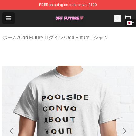
FREE
shipping on orders over $100
Odd Future Store - Official Odd Future Merchandise Shop
Open menu
ホーム
/
Odd Future ログイン
/
Odd Future Tシャツ