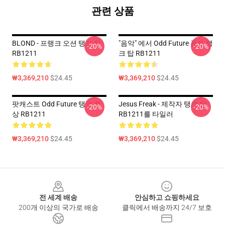
관련 상품
BLOND - 프랭크 오션 탱크 탑
"음악" 에서 Odd Future 폰트 탱
-20%
-20%
RB1211
크 탑 RB1211
₩3,369,210
$24.45
₩3,369,210
$24.45
팟캐스트 Odd Future 탱크 정
Jesus Freak - 제작자 탱크 탑
-20%
-20%
상 RB1211
RB1211를 타일러
₩3,369,210
$24.45
₩3,369,210
$24.45
Footer
전 세계 배송
안심하고 쇼핑하세요
200개 이상의 국가로 배송
클릭에서 배송까지 24/7 보호