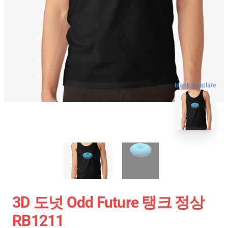
blank template
3D 도넛 Odd Future 탱크 정상
RB1211