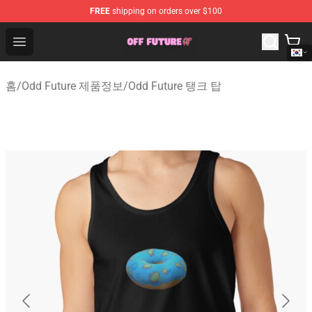
FREE
shipping on orders over $100
Odd Future Store - Official Odd Future Merchandise Shop
Open menu
홈
/
Odd Future 제품정보
/
Odd Future 탱크 탑