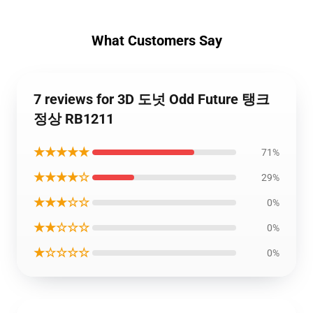
What Customers Say
7 reviews for 3D 도넛 Odd Future 탱크
정상 RB1211
★★★★★
71%
★★★★☆
29%
★★★☆☆
0%
★★☆☆☆
0%
★☆☆☆☆
0%