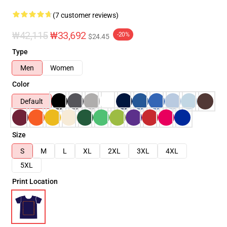
(7 customer reviews)
₩42,115
₩33,692
-20%
$24.45
Type
Men
Women
Color
Default
Size
S
M
L
XL
2XL
3XL
4XL
5XL
Print Location