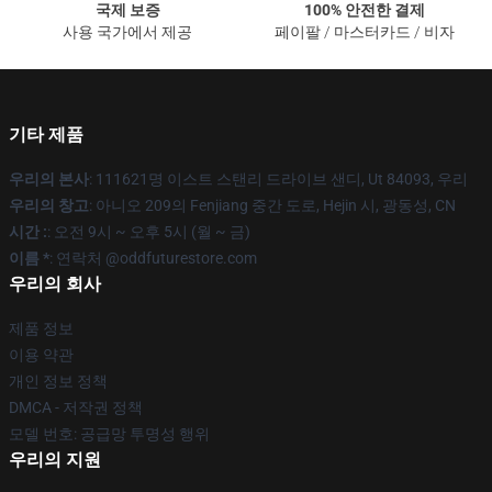
국제 보증
100% 안전한 결제
사용 국가에서 제공
페이팔 / 마스터카드 / 비자
기타 제품
우리의 본사
: 111621명 이스트 스탠리 드라이브 샌디, Ut 84093, 우리
우리의 창고
: 아니오 209의 Fenjiang 중간 도로, Hejin 시, 광동성, CN
시간 :
: 오전 9시 ~ 오후 5시 (월 ~ 금)
이름 *
: 연락처 @oddfuturestore.com
우리의 회사
제품 정보
이용 약관
개인 정보 정책
DMCA - 저작권 정책
모델 번호: 공급망 투명성 행위
우리의 지원