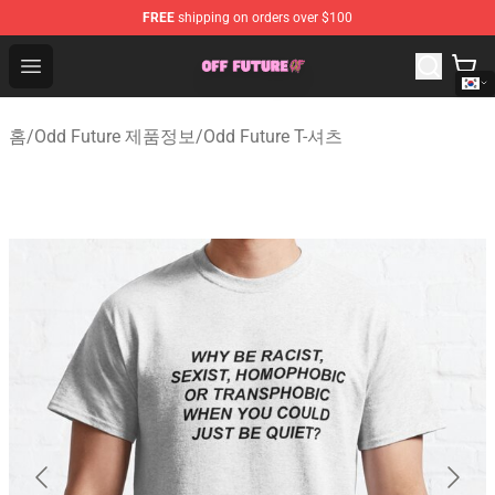
FREE
shipping on orders over $100
Odd Future Store - Official Odd Future Merchandise Shop
Open menu
홈
/
Odd Future 제품정보
/
Odd Future T-셔츠