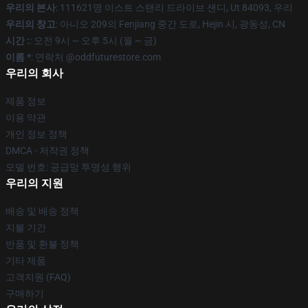
우리의 본사
: 111621명 이스트 스탠리 드라이브 샌디, Ut 84093, 우리
우리의 창고
: 아니오 209의 Fenjiang 중간 도로, Hejin 시, 광동성, CN
시간 :
: 오전 9시 ~ 오후 5시 (월 ~ 금)
이름 *
: 연락처 @oddfuturestore.com
우리의 회사
제품 정보
이용 약관
개인 정보 정책
DMCA - 저작권 정책
모델 번호: 공급망 투명성 행위
우리의 지원
배송 및 배송 정책
지불 기간
반품 및 환불 정책
기타 제품
고객지원 (FAQ)
구매하기