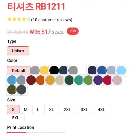
티셔츠 RB1211
(10 customer reviews)
₩45,646
₩36,517
-20%
$26.50
Type
Unisex
Color
Default
Size
S
M
L
XL
2XL
3XL
4XL
5XL
Print Location