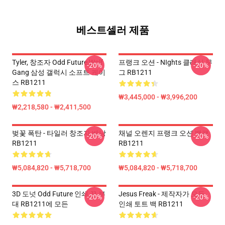
베스트셀러 제품
Tyler, 창조자 Odd Future Wolf
프랭크 오션 - NIghts 클래식 무
-20%
-20%
Gang 삼성 갤럭시 소프트 케이
그 RB1211
스 RB1211
₩3,445,000 - ₩3,996,200
₩2,218,580 - ₩2,411,500
벚꽃 폭탄 - 타일러 창조자 배낭
채널 오렌지 프랭크 오션 백팩
-20%
-20%
RB1211
RB1211
₩5,084,820 - ₩5,718,700
₩5,084,820 - ₩5,718,700
3D 도넛 Odd Future 인쇄 끈 부
Jesus Freak - 제작자가 모든
-20%
-20%
대 RB1211에 모든
인쇄 토트 백 RB1211