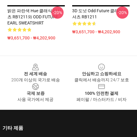
밝은 파란색 Hue 클래식 티셔
3D 도넛 Odd Future 클래식 티
-20%
-20%
츠 RB1211와 ODD FUTURE
셔츠 RB1211
EARL SWEATSHIRT
₩3,651,700 - ₩4,202,900
₩3,651,700 - ₩4,202,900
Footer
전 세계 배송
안심하고 쇼핑하세요
200개 이상의 국가로 배송
클릭에서 배송까지 24/7 보호
국제 보증
100% 안전한 결제
사용 국가에서 제공
페이팔 / 마스터카드 / 비자
기타 제품