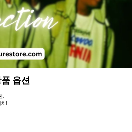
e 상품 옵션
팬.
머치!