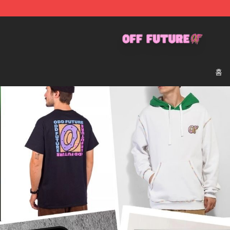
Odd Future Store - Official Odd Future Merchandise Sh
홈