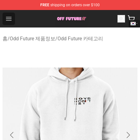
FREE
shipping on orders over $100
Odd Future Store - Official Odd Future Merchandise Shop
Open menu
홈
/
Odd Future 제품정보
/
Odd Future 카테고리