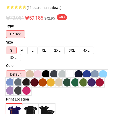
(11 customer reviews)
₩73,981
₩59,185
-20%
$42.95
Type
Unisex
Size
S
M
L
XL
2XL
3XL
4XL
5XL
Color
Default
Print Location