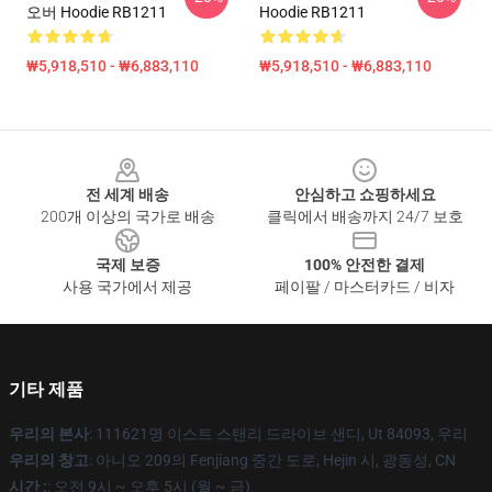
오버 Hoodie RB1211
Hoodie RB1211
₩5,918,510 - ₩6,883,110
₩5,918,510 - ₩6,883,110
Footer
전 세계 배송
안심하고 쇼핑하세요
200개 이상의 국가로 배송
클릭에서 배송까지 24/7 보호
국제 보증
100% 안전한 결제
사용 국가에서 제공
페이팔 / 마스터카드 / 비자
기타 제품
우리의 본사
: 111621명 이스트 스탠리 드라이브 샌디, Ut 84093, 우리
우리의 창고
: 아니오 209의 Fenjiang 중간 도로, Hejin 시, 광동성, CN
시간 :
: 오전 9시 ~ 오후 5시 (월 ~ 금)