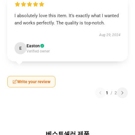
I absolutely love this item. It’s exactly what I wanted
and works perfectly. The quality is top-notch.
Aug 29, 2024
Easton
E
Verified owner
Write your review
1
/
2
베스트셀러 제품