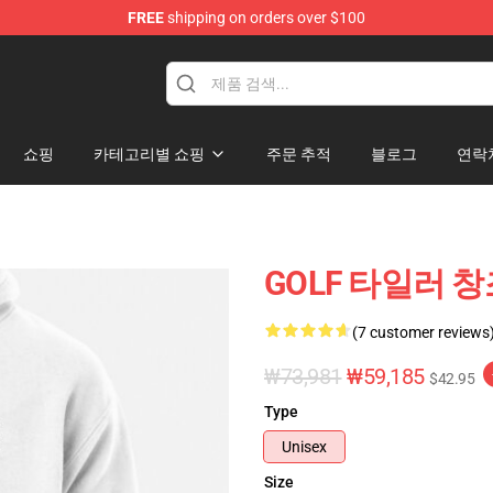
FREE
shipping on orders over $100
op
쇼핑
카테고리별 쇼핑
주문 추적
블로그
연락
GOLF 타일러 창조자
(7 customer reviews
₩73,981
₩59,185
$42.95
Type
Unisex
Size