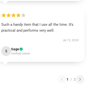
Such a handy item that I use all the time. It’s
practical and performs very well.
Jul 15, 2024
Sage
S
Verified owner
1
/
2