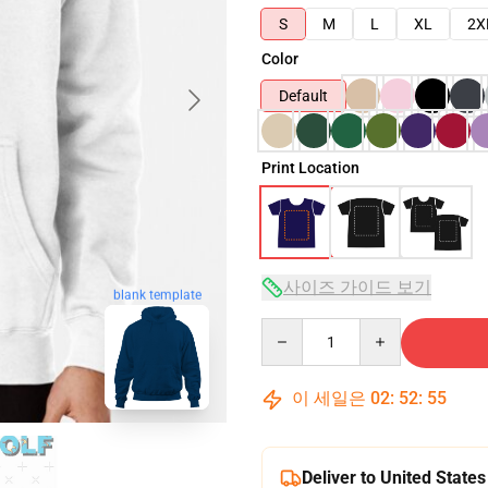
S
M
L
XL
2X
Color
Default
Print Location
사이즈 가이드 보기
blank template
Quantity
이 세일은
02
:
52
:
54
Deliver to United States