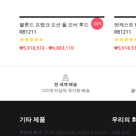
-20%
블론드 프랭크 오션 풀 오버 후드
팟캐스트 Od
RB1211
RB1211
₩5,918,510 - ₩6,883,110
₩5,918,51
Footer
전 세계 배송
200개 이상의 국가로 배송
클
기타 제품
우리의 
우리의 본사
: 111621명 이스트 스탠리 드라이브
제품 정보