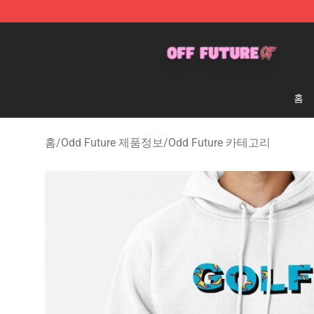
Odd Future Store - Official Odd Future Merchandise Sh
홈
홈
/
Odd Future 제품정보
/
Odd Future 카테고리