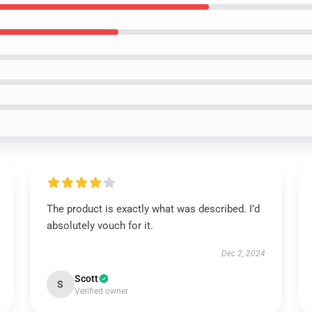
The product is exactly what was described. I’d
absolutely vouch for it.
Dec 2, 2024
Scott
S
Verified owner