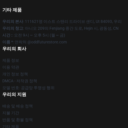
기타 제품
우리의 본사
: 111621명 이스트 스탠리 드라이브 샌디, Ut 84093, 우리
우리의 창고
: 아니오 209의 Fenjiang 중간 도로, Hejin 시, 광동성, CN
시간 :
: 오전 9시 ~ 오후 5시 (월 ~ 금)
이름 *
: 연락처 @oddfuturestore.com
우리의 회사
제품 정보
이용 약관
개인 정보 정책
DMCA - 저작권 정책
모델 번호: 공급망 투명성 행위
우리의 지원
배송 및 배송 정책
지불 기간
반품 및 환불 정책
기타 제품