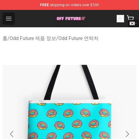
FREE
shipping on orders over $100
Odd Future Store - Official Odd Future Merchandise Shop
Open menu
홈
/
Odd Future 제품 정보
/
Odd Future 연락처