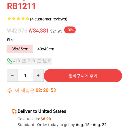
RB1211
(4 customer reviews)
₩42,976
₩34,381
-20%
$24.95
Size
35x35cm
40x40cm
사이즈 가이드 보기
Quantity
장바구니에 추가
이 세일은
02
:
20
:
52
Deliver to United States
Cost to ship:
$6.99
Standard - Order today to get by
Aug. 15 - Aug. 22