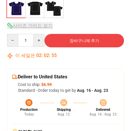
사이즈 가이드 보기
Quantity
장바구니에 추가
이 세일은
02
:
02
:
54
Deliver to United States
Cost to ship:
$6.99
Standard - Order today to get by
Aug. 16 - Aug. 23
Production
Shipping
Delivered
Today
Aug. 12
Aug. 16 - Aug. 23