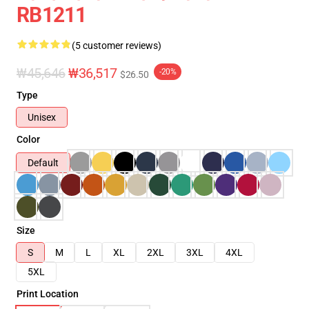
RB1211
(5 customer reviews)
₩45,646
₩36,517
-20%
$26.50
Type
Unisex
Color
Default
Size
S
M
L
XL
2XL
3XL
4XL
5XL
Print Location