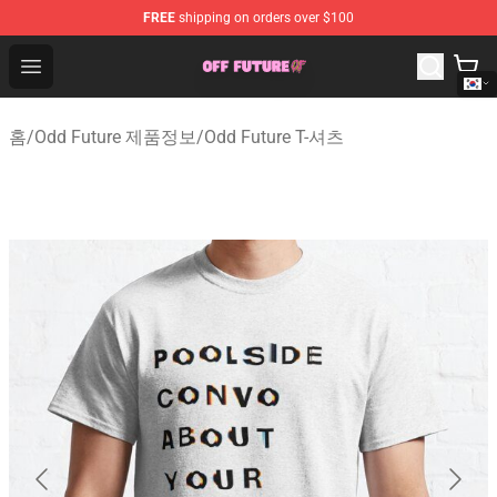
FREE
shipping on orders over $100
Odd Future Store - Official Odd Future Merchandise Shop
Open menu
홈
/
Odd Future 제품정보
/
Odd Future T-셔츠