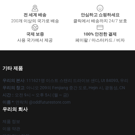
Footer
전 세계 배송
안심하고 쇼핑하세요
200개 이상의 국가로 배송
클릭에서 배송까지 24/7 보호
국제 보증
100% 안전한 결제
사용 국가에서 제공
페이팔 / 마스터카드 / 비자
기타 제품
우리의 본사
: 111621명 이스트 스탠리 드라이브 샌디, Ut 84093, 우리
우리의 창고
: 아니오 209의 Fenjiang 중간 도로, Hejin 시, 광동성, CN
시간 :
: 오전 9시 ~ 오후 5시 (월 ~ 금)
이름 *
: 연락처 @oddfuturestore.com
우리의 회사
제품 정보
이용 약관