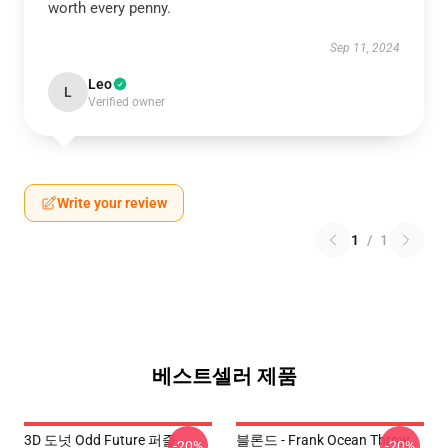
worth every penny.
Sep 11, 2024
Leo
L
Verified owner
Write your review
1
/
1
베스트셀러 제품
3D 도넛 Odd Future 퍼즐
블론드 - Frank Ocean Throw
-20%
-20%