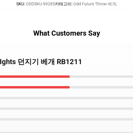
SKU
:
ODDSKU-99285
카테고리
:
Odd Future Throw 베개
,
What Customers Say
 NIghts 던지기 베개 RB1211