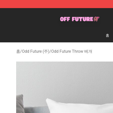
Odd Future Store - Official Odd Future Merchandise Sh
홈
홈
/
Odd Future (주)
/
Odd Future Throw 베개