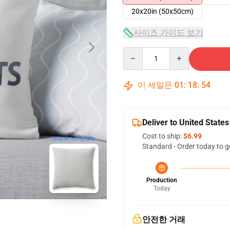
20x20in (50x50cm)
사이즈 가이드 보기
Quantity
이 세일은
01
:
18
:
53
Deliver to United States
Cost to ship:
$6.99
blank template
Standard - Order today to g
Production
Today
안전한 거래