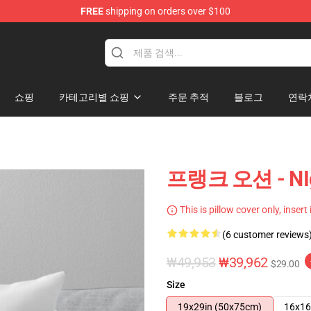
FREE
shipping on orders over $100
op
쇼핑
카테고리별 쇼핑
주문 추적
블로그
연락
프랭크 오션 - NI
This is pillow cover only, insert
(6 customer reviews
₩49,953
₩39,962
$29.00
Size
19x29in (50x75cm)
16x16