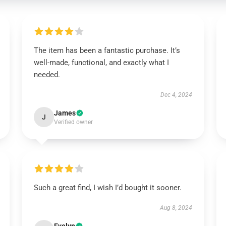
The item has been a fantastic purchase. It’s
well-made, functional, and exactly what I
needed.
Dec 4, 2024
James
J
Verified owner
Such a great find, I wish I’d bought it sooner.
Aug 8, 2024