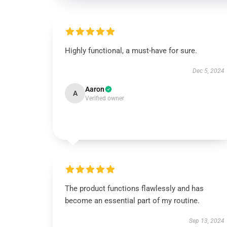
Highly functional, a must-have for sure.
Dec 5, 2024
Aaron
A
Verified owner
The product functions flawlessly and has
become an essential part of my routine.
Sep 13, 2024