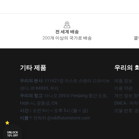
Footer
전 세계 배송
200개 이상의 국가로 배송
클
기타 제품
우리의 
우리의 본사
: 111621명 이스트 스탠리 드라이브
제품 정보
샌디, Ut 84093, 우리
이용 약관
우리의 창고
: 아니오 209의 Fenjiang 중간 도로,
개인 정보 정
Hejin 시, 광동성, CN
DMCA - 저
시간 :
: 오전 9시 ~ 오후 5시 (월 ~ 금)
모델 번호: 
이름 *
: 연락처 @oddfuturestore.com
UNLOCK
10% OFF