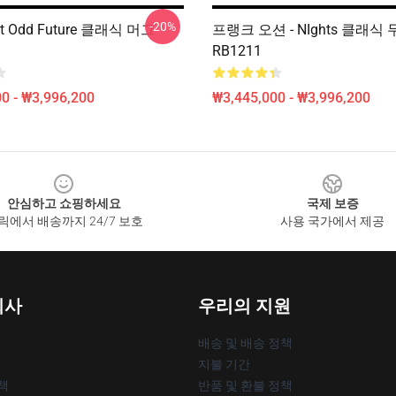
-20%
t Odd Future 클래식 머그
프랭크 오션 - NIghts 클래식
RB1211
0 - ₩3,996,200
₩3,445,000 - ₩3,996,200
안심하고 쇼핑하세요
국제 보증
릭에서 배송까지 24/7 보호
사용 국가에서 제공
회사
우리의 지원
배송 및 배송 정책
지불 기간
책
반품 및 환불 정책