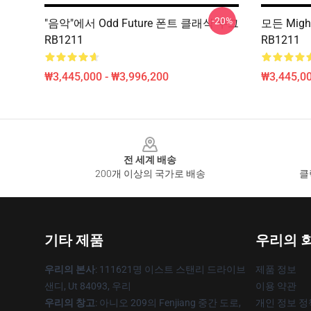
-20%
"음악"에서 Odd Future 폰트 클래식 무그
모든 Migh
RB1211
RB1211
₩3,445,000 - ₩3,996,200
₩3,445,00
Footer
전 세계 배송
200개 이상의 국가로 배송
클
기타 제품
우리의 
우리의 본사
: 111621명 이스트 스탠리 드라이브
제품 정보
샌디, Ut 84093, 우리
이용 약관
우리의 창고
: 아니오 209의 Fenjiang 중간 도로,
개인 정보 정