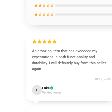
★★☆☆☆
★☆☆☆☆
An amazing item that has exceeded my
expectations in both functionality and
durability. I will definitely buy from this seller
again.
Dec 2, 2024
Luke
L
Verified owner