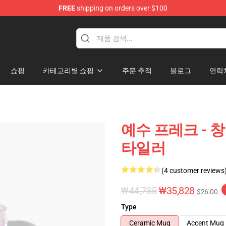
FREE
shipping on orders over $100
op
쇼핑
카테고리별 쇼핑
주문 추적
블로그
연락
예수 프레크 - 창
타일러
(4 customer reviews
₩44,785
₩35,828
$26.00
Type
Ceramic Mug
Accent Mug