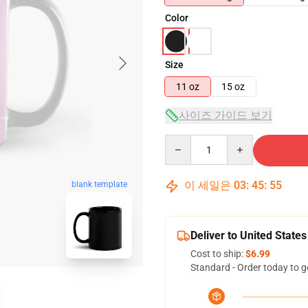
Color
Size
11 oz
15 oz
사이즈 가이드 보기
Quantity
이 세일은
03
:
45
:
54
blank template
Deliver to United States
Cost to ship:
$6.99
Standard - Order today to g