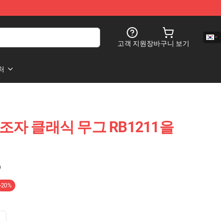
고객 지원
장바구니 보기
처
조자 클래식 무그 RB1211을
)
-20%