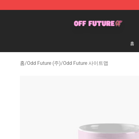
Odd Future Store - Official Odd Future Merchandise Sh
홈
홈
/
Odd Future (주)
/
Odd Future 사이트맵