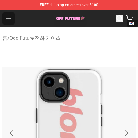
FREE
shipping on orders over $100
Odd Future Store - Official Odd Future Merchandise Shop
Open menu
홈
/
Odd Future 전화 케이스