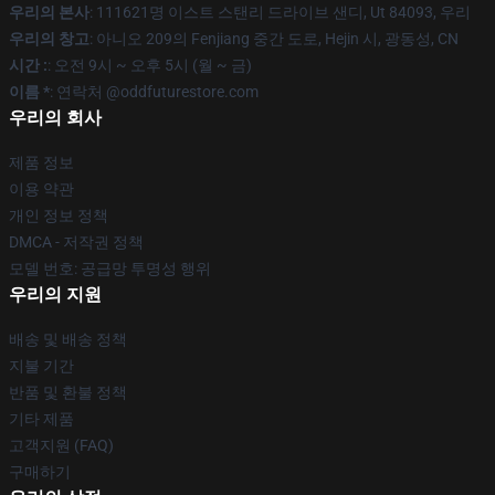
우리의 본사
: 111621명 이스트 스탠리 드라이브 샌디, Ut 84093, 우리
우리의 창고
: 아니오 209의 Fenjiang 중간 도로, Hejin 시, 광동성, CN
시간 :
: 오전 9시 ~ 오후 5시 (월 ~ 금)
이름 *
: 연락처 @oddfuturestore.com
우리의 회사
제품 정보
이용 약관
개인 정보 정책
DMCA - 저작권 정책
모델 번호: 공급망 투명성 행위
우리의 지원
배송 및 배송 정책
지불 기간
반품 및 환불 정책
기타 제품
고객지원 (FAQ)
구매하기