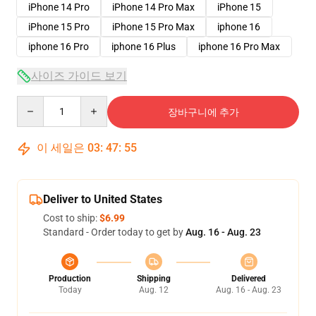
iPhone 14 Pro
iPhone 14 Pro Max
iPhone 15
iPhone 15 Pro
iPhone 15 Pro Max
iphone 16
iphone 16 Pro
iphone 16 Plus
iphone 16 Pro Max
사이즈 가이드 보기
Quantity
장바구니에 추가
이 세일은
03
:
47
:
54
Deliver to United States
Cost to ship:
$6.99
Standard - Order today to get by
Aug. 16 - Aug. 23
Production
Shipping
Delivered
Today
Aug. 12
Aug. 16 - Aug. 23