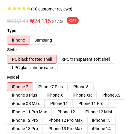
(10 customer reviews)
₩30,144
₩24,115
-20%
$17.50
Type
iPhone
Samsung
Style
PC black frosted shell
RPC transparent soft shell
LPC glass phone case
Model
iPhone 7
iPhone 7 Plus
iPhone 8
iPhone 8 Plus
iPhone X
iPhone XR
iPhone XS
iPhone XS Max
iPhone 11
iPhone 11 Pro
iPhone 11 Pro Max
iPhone 12
iPhone 12 Mini
iPhone 12 Pro
iPhone 12 Pro Max
iPhone 13
iPhone 13 Pro
iPhone 13 Pro Max
iPhone 14