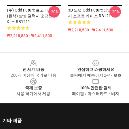
(주) Odd Future 로고 디자인
3D 도넛 Odd Future 삼성 갤럭
-20%
-20%
(흰색) 삼성 갤럭시 소프트 케
시 소프트 케이스 RB1211
이스 RB1211
₩2,218,580 - ₩2,411,500
₩2,218,580 - ₩2,411,500
Footer
전 세계 배송
안심하고 쇼핑하세요
200개 이상의 국가로 배송
클릭에서 배송까지 24/7 보호
국제 보증
100% 안전한 결제
사용 국가에서 제공
페이팔 / 마스터카드 / 비자
기타 제품