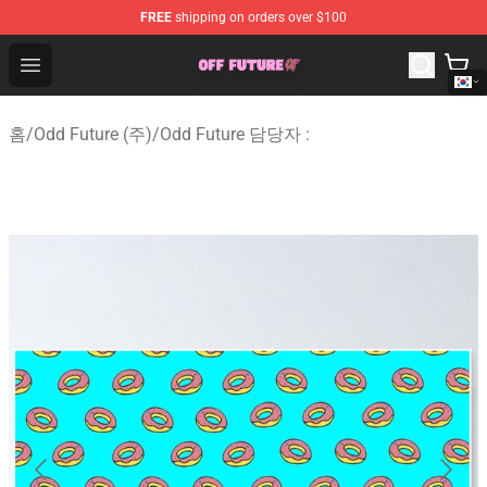
FREE
shipping on orders over $100
Odd Future Store - Official Odd Future Merchandise Shop
Open menu
홈
/
Odd Future (주)
/
Odd Future 담당자 :