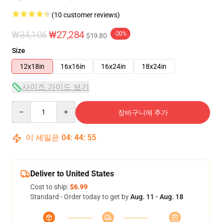
(10 customer reviews)
₩34,106
₩27,284
-20%
$19.80
Size
12x18in
16x16in
16x24in
18x24in
사이즈 가이드 보기
Quantity
장바구니에 추가
이 세일은
04
:
44
:
54
Deliver to United States
Cost to ship:
$6.99
Standard - Order today to get by
Aug. 11 - Aug. 18