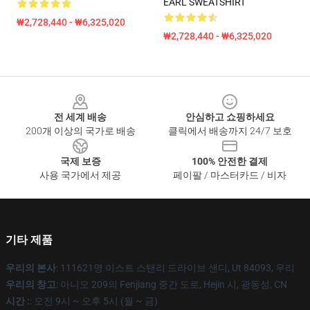
EARL SWEATSHIRT
₩2,728,440 - ₩6,325,020
₩2,728,440 - ₩6,325,020
Footer
전 세계 배송
안심하고 쇼핑하세요
200개 이상의 국가로 배송
클릭에서 배송까지 24/7 보호
국제 보증
100% 안전한 결제
사용 국가에서 제공
페이팔 / 마스터카드 / 비자
기타 제품
우리의 본사
: 111621명 이스트 스탠리 드라이브 샌디, Ut 84093, 우리
우리의 창고
: 아니오 209의 Fenjiang 중간 도로, Hejin 시, 광동성, CN
시간 :
: 오전 9시 ~ 오후 5시 (월 ~ 금)