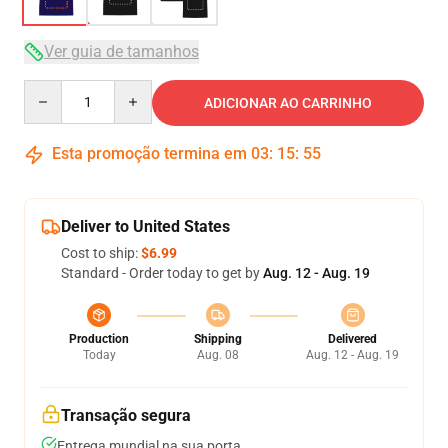
Ver guia de tamanhos
Quantity
ADICIONAR AO CARRINHO
Esta promoção termina em
03
:
15
:
54
Deliver to United States
Cost to ship:
$6.99
Standard - Order today to get by
Aug. 12 - Aug. 19
Production
Shipping
Delivered
Today
Aug. 08
Aug. 12 - Aug. 19
Transação segura
Entrega mundial na sua porta