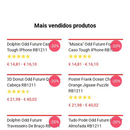
Mais vendidos produtos
Dolphin Odd Future Caso
"Música" Odd Future Fonte
-20%
-20%
Tough IPhone RB1211
Caso Tough IPhone RB1211
€ 14,81 - € 16,10
€ 14,81 - € 16,10
3D Donut Odd Future Quebra-
Poster Frank Ocean Channel
-20%
-20%
Cabeça RB1211
Orange Jigsaw Puzzle
RB1211
€ 21,98 - € 40,02
€ 21,98 - € 40,02
Dolphin Odd Future
Tudo Pode Odd Future Lançar
-20%
-20%
Travesseiro De Braço RB1211
Almofada RB1211