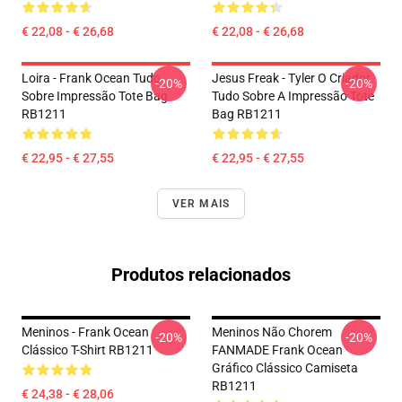
€ 22,08 - € 26,68
€ 22,08 - € 26,68
Loira - Frank Ocean Tudo
Jesus Freak - Tyler O Criador
-20%
-20%
Sobre Impressão Tote Bag
Tudo Sobre A Impressão Tote
RB1211
Bag RB1211
€ 22,95 - € 27,55
€ 22,95 - € 27,55
VER MAIS
Produtos relacionados
Meninos - Frank Ocean
Meninos Não Chorem
-20%
-20%
Clássico T-Shirt RB1211
FANMADE Frank Ocean
Gráfico Clássico Camiseta
RB1211
€ 24,38 - € 28,06