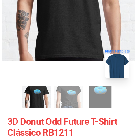
blank template
3D Donut Odd Future T-Shirt
Clássico RB1211