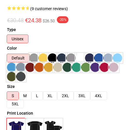
(9 customer reviews)
€30.48
€24.38
-20%
$26.50
Type
Unisex
Color
Default
Size
S
M
L
XL
2XL
3XL
4XL
5XL
Print Location