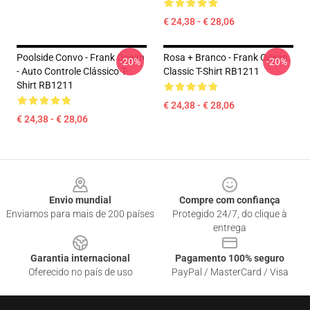
€ 24,38 - € 28,06
Poolside Convo - Frank Ocean
Rosa + Branco - Frank Ocean
-20%
-20%
- Auto Controle Clássico T-
Classic T-Shirt RB1211
Shirt RB1211
€ 24,38 - € 28,06
€ 24,38 - € 28,06
Footer
Envio mundial
Compre com confiança
Enviamos para mais de 200 países
Protegido 24/7, do clique à
entrega
Garantia internacional
Pagamento 100% seguro
Oferecido no país de uso
PayPal / MasterCard / Visa