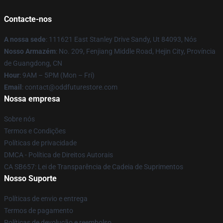
Contacte-nos
A nossa sede
: 111621 East Stanley Drive Sandy, Ut 84093, Nós
Nosso Armazém
: No. 209, Fenjiang Middle Road, Hejin City, Província
de Guangdong, CN
Hour
: 9AM – 5PM (Mon – Fri)
Email
: contact@oddfuturestore.com
Nossa empresa
Sobre nós
Termos e Condições
Políticas de privacidade
DMCA - Política de Direitos Autorais
CA SB657: Lei de Transparência de Cadeia de Suprimentos
Nosso Suporte
Políticas de envio e entrega
Termos de pagamento
Políticas de devolução e reembolso