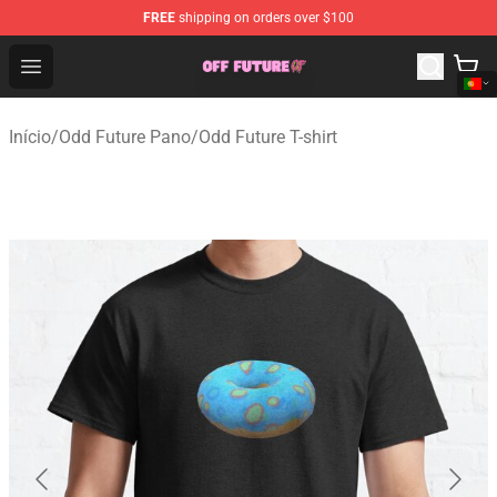
FREE
shipping on orders over $100
Odd Future Store - Official Odd Future Merchandise Shop
Open menu
Início
/
Odd Future Pano
/
Odd Future T-shirt