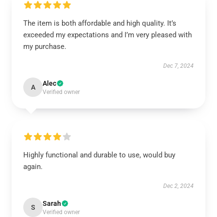
The item is both affordable and high quality. It’s
exceeded my expectations and I’m very pleased with
my purchase.
Dec 7, 2024
Alec
A
Verified owner
Highly functional and durable to use, would buy
again.
Dec 2, 2024
Sarah
S
Verified owner