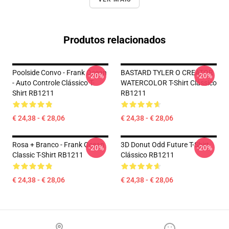
Produtos relacionados
Poolside Convo - Frank Ocean
BASTARD TYLER O CREATOR
-20%
-20%
- Auto Controle Clássico T-
WATERCOLOR T-Shirt Clássico
Shirt RB1211
RB1211
€ 24,38 - € 28,06
€ 24,38 - € 28,06
Rosa + Branco - Frank Ocean
3D Donut Odd Future T-Shirt
-20%
-20%
Classic T-Shirt RB1211
Clássico RB1211
€ 24,38 - € 28,06
€ 24,38 - € 28,06
Footer