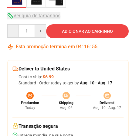
Ver guia de tamanhos
Quantity
ADICIONAR AO CARRINHO
Esta promoção termina em
04
:
16
:
54
Deliver to United States
Cost to ship:
$6.99
Standard - Order today to get by
Aug. 10 - Aug. 17
Production
Shipping
Delivered
Today
Aug. 06
Aug. 10 - Aug. 17
Transação segura
Entrega mundial na sua porta