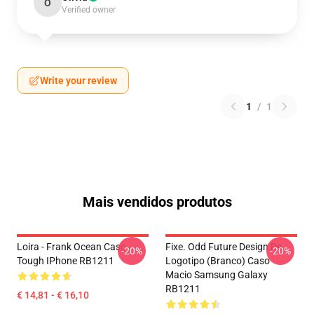
O
Verified owner
Write your review
1
/
1
Mais vendidos produtos
Loira - Frank Ocean Caso
Fixe. Odd Future Design De
-20%
-20%
Tough IPhone RB1211
Logotipo (branco) Caso
Macio Samsung Galaxy
RB1211
€ 14,81 - € 16,10