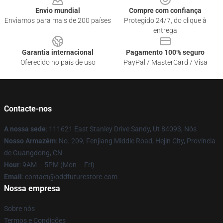
Envio mundial
Compre com confiança
Enviamos para mais de 200 países
Protegido 24/7, do clique à
entrega
Garantia internacional
Pagamento 100% seguro
Oferecido no país de uso
PayPal / MasterCard / Visa
Contacte-nos
A nossa sede
: 111621 East Stanley Drive Sandy, Ut 84093, Nós
Nosso Armazém
: No. 209, Fenjiang Middle Road, Hejin City, Província
de Guangdong, CN
Hour
: 9AM – 5PM (Mon – Fri)
Email
: contact@oddfuturestore.com
Nossa empresa
Sobre nós
Termos e Condições