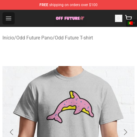
FREE
shipping on orders over $100
Odd Future Store - Official Odd Future Merchandise Shop
Open menu
Início
/
Odd Future Pano
/
Odd Future T-shirt