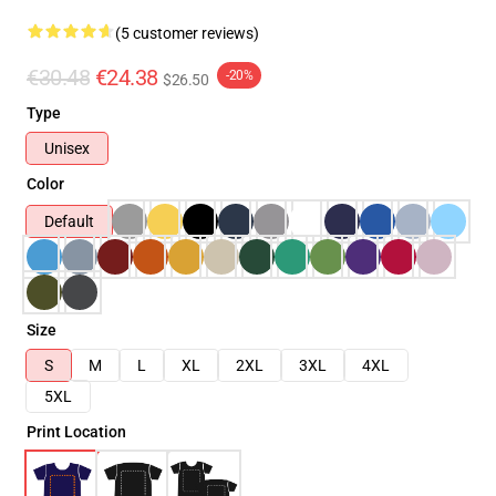
(5 customer reviews)
€30.48
€24.38
-20%
$26.50
Type
Unisex
Color
Default
Size
S
M
L
XL
2XL
3XL
4XL
5XL
Print Location