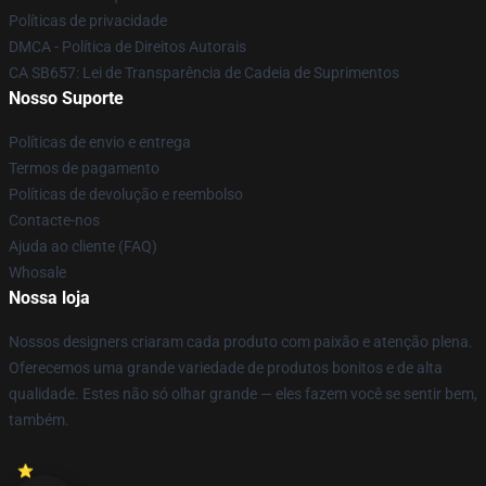
Políticas de privacidade
DMCA - Política de Direitos Autorais
CA SB657: Lei de Transparência de Cadeia de Suprimentos
Nosso Suporte
Políticas de envio e entrega
Termos de pagamento
Políticas de devolução e reembolso
Contacte-nos
Ajuda ao cliente (FAQ)
Whosale
Nossa loja
Nossos designers criaram cada produto com paixão e atenção plena.
Oferecemos uma grande variedade de produtos bonitos e de alta
qualidade. Estes não só olhar grande — eles fazem você se sentir bem,
também.