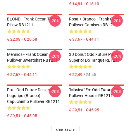
€ 14,81 - € 16,10
BLOND - Frank Ocean Throw
Rosa + Branco - Frank Ocean
-20%
-20%
Pillow RB1211
Pullover Camiseta RB1211
€ 22,08 - € 26,68
€ 37,67 - € 44,11
Meninos - Frank Ocean
3D Donut Odd Future Parte
-20%
-20%
Pullover Sweatshirt RB1211
Superior Do Tanque RB1211
€ 37,67 - € 44,11
€ 22,49
$24.45
Fixe. Odd Future Design De
"Música" Em Odd Future Fonte
-20%
-20%
Logotipo (branco)
Pullover Hoodie RB1211
Capuchinho Pullover RB1211
€ 39,51 - € 45,95
€ 39,51 - € 45,95
VER MAIS