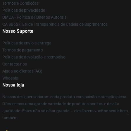
Termos e Condições
Políticas de privacidade
DMCA - Política de Direitos Autorais
CA SB657: Lei de Transparência de Cadeia de Suprimentos
Nosso Suporte
Políticas de envio e entrega
Termos de pagamento
Políticas de devolução e reembolso
Contacte-nos
Ajuda ao cliente (FAQ)
Whosale
Nossa loja
Nossos designers criaram cada produto com paixão e atenção plena.
Oferecemos uma grande variedade de produtos bonitos e de alta
qualidade. Estes não só olhar grande — eles fazem você se sentir bem,
também.