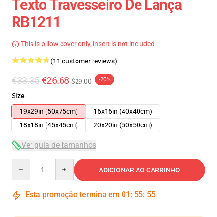
Texto Travesseiro De Lança
RB1211
This is pillow cover only, insert is not included.
(11 customer reviews)
€33.35
€26.68
-20%
$29.00
Size
19x29in (50x75cm)
16x16in (40x40cm)
18x18in (45x45cm)
20x20in (50x50cm)
Ver guia de tamanhos
Quantity
ADICIONAR AO CARRINHO
Esta promoção termina em
01
:
55
:
54