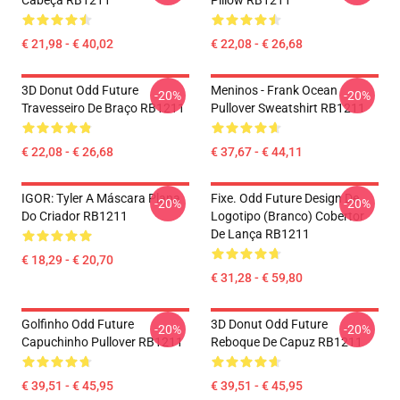
Cabeça RB1211
Pillow RB1211
€ 21,98 - € 40,02
€ 22,08 - € 26,68
3D Donut Odd Future
Meninos - Frank Ocean
-20%
-20%
Travesseiro De Braço RB1211
Pullover Sweatshirt RB1211
€ 22,08 - € 26,68
€ 37,67 - € 44,11
IGOR: Tyler A Máscara Plana
Fixe. Odd Future Design De
-20%
-20%
Do Criador RB1211
Logotipo (branco) Cobertor
De Lança RB1211
€ 18,29 - € 20,70
€ 31,28 - € 59,80
Golfinho Odd Future
3D Donut Odd Future
-20%
-20%
Capuchinho Pullover RB1211
Reboque De Capuz RB1211
€ 39,51 - € 45,95
€ 39,51 - € 45,95