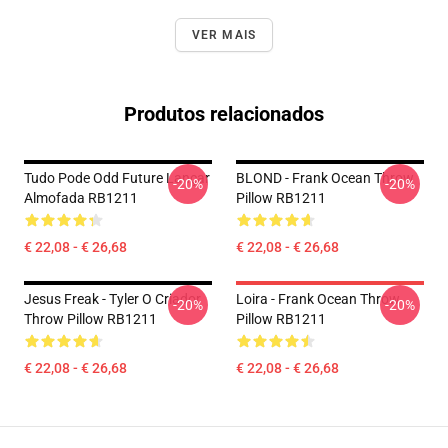
VER MAIS
Produtos relacionados
Tudo Pode Odd Future Lançar
BLOND - Frank Ocean Throw
-20%
-20%
Almofada RB1211
Pillow RB1211
€ 22,08 - € 26,68
€ 22,08 - € 26,68
Jesus Freak - Tyler O Criador
Loira - Frank Ocean Throw
-20%
-20%
Throw Pillow RB1211
Pillow RB1211
€ 22,08 - € 26,68
€ 22,08 - € 26,68
Footer