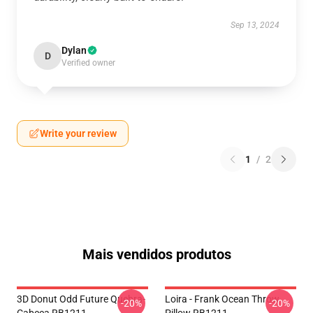
Sep 13, 2024
Dylan
D
Verified owner
Write your review
1
/
2
Mais vendidos produtos
3D Donut Odd Future Quebra-
Loira - Frank Ocean Throw
-20%
-20%