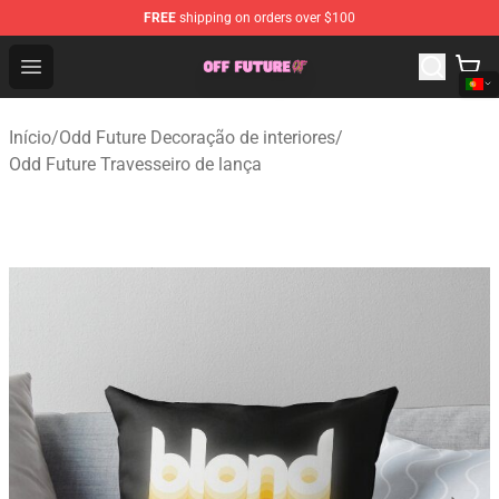
FREE
shipping on orders over $100
Odd Future Store - Official Odd Future Merchandise Shop
Open menu
Início
/
Odd Future Decoração de interiores
/
Odd Future Travesseiro de lança