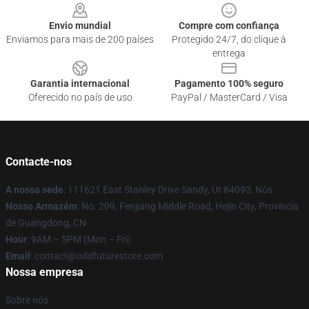
Envio mundial
Compre com confiança
Enviamos para mais de 200 países
Protegido 24/7, do clique à
entrega
Garantia internacional
Pagamento 100% seguro
Oferecido no país de uso
PayPal / MasterCard / Visa
Contacte-nos
A nossa sede
: 111621 East Stanley Drive Sandy, Ut 84093, Nós
Nosso Armazém
: No. 209, Fenjiang Middle Road, Hejin City, Província
de Guangdong, CN
Hour
: 9AM – 5PM (Mon – Fri)
Email
: contact@oddfuturestore.com
Nossa empresa
Sobre nós