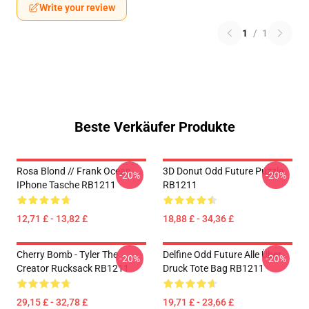
Write your review
1
/
1
Beste Verkäufer Produkte
Rosa Blond // Frank Ocean
3D Donut Odd Future Puzzle
-20%
-20%
IPhone Tasche RB1211
RB1211
12,71 £ - 13,82 £
18,88 £ - 34,36 £
Cherry Bomb - Tyler The
Delfine Odd Future Alle Über
-20%
-20%
Creator Rucksack RB1211
Druck Tote Bag RB1211
29,15 £ - 32,78 £
19,71 £ - 23,66 £