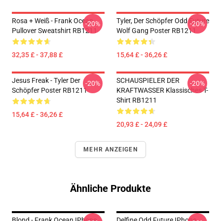
Rosa + Weiß - Frank Ocean
Tyler, Der Schöpfer Odd Future
-20%
-20%
Pullover Sweatshirt RB1211
Wolf Gang Poster RB1211
32,35 £ - 37,88 £
15,64 £ - 36,26 £
Jesus Freak - Tyler Der
SCHAUSPIELER DER
-20%
-20%
Schöpfer Poster RB1211
KRAFTWASSER Klassisches T-
Shirt RB1211
15,64 £ - 36,26 £
20,93 £ - 24,09 £
MEHR ANZEIGEN
Ähnliche Produkte
Blond - Frank Ocean IPhone
Delfine Odd Future IPhone