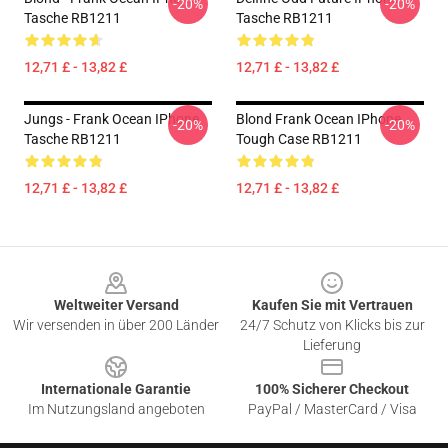
-20%
-20%
Tasche RB1211
Tasche RB1211
12,71 £ - 13,82 £
12,71 £ - 13,82 £
Jungs - Frank Ocean IPhone
Blond Frank Ocean IPhone
-20%
-20%
Tasche RB1211
Tough Case RB1211
12,71 £ - 13,82 £
12,71 £ - 13,82 £
Footer
Weltweiter Versand
Kaufen Sie mit Vertrauen
Wir versenden in über 200 Länder
24/7 Schutz von Klicks bis zur
Lieferung
Internationale Garantie
100% Sicherer Checkout
Im Nutzungsland angeboten
PayPal / MasterCard / Visa