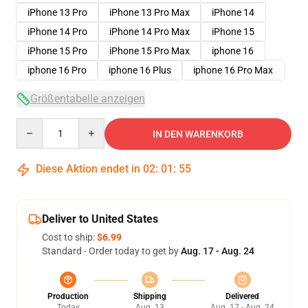
iPhone 13 Pro
iPhone 13 Pro Max
iPhone 14
iPhone 14 Pro
iPhone 14 Pro Max
iPhone 15
iPhone 15 Pro
iPhone 15 Pro Max
iphone 16
iphone 16 Pro
iphone 16 Plus
iphone 16 Pro Max
Größentabelle anzeigen
Quantity
IN DEN WARENKORB
Diese Aktion endet in
02
:
01
:
54
Deliver to United States
Cost to ship:
$6.99
Standard - Order today to get by
Aug. 17 - Aug. 24
Production
Shipping
Delivered
Today
Aug. 13
Aug. 17 - Aug. 24