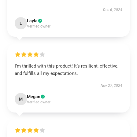
Dec 6, 2024
Layla
L
Verified owner
I’m thrilled with this product! It’s resilient, effective,
and fulfills all my expectations.
Nov 27, 2024
Megan
M
Verified owner