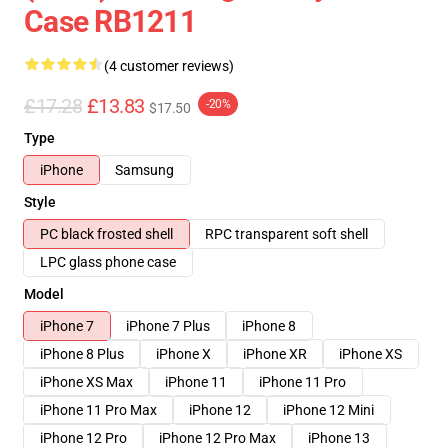
Case RB1211
(4 customer reviews)
£17.28
£13.83
-20%
$17.50
Type
iPhone
Samsung
Style
PC black frosted shell
RPC transparent soft shell
LPC glass phone case
Model
iPhone 7
iPhone 7 Plus
iPhone 8
iPhone 8 Plus
iPhone X
iPhone XR
iPhone XS
iPhone XS Max
iPhone 11
iPhone 11 Pro
iPhone 11 Pro Max
iPhone 12
iPhone 12 Mini
iPhone 12 Pro
iPhone 12 Pro Max
iPhone 13