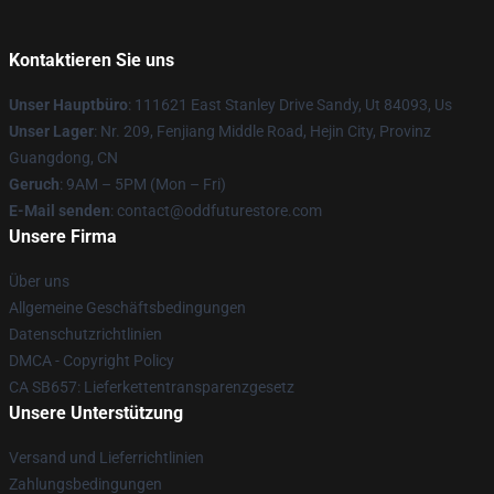
Kontaktieren Sie uns
Unser Hauptbüro
: 111621 East Stanley Drive Sandy, Ut 84093, Us
Unser Lager
: Nr. 209, Fenjiang Middle Road, Hejin City, Provinz
Guangdong, CN
Geruch
: 9AM – 5PM (Mon – Fri)
E-Mail senden
: contact@oddfuturestore.com
Unsere Firma
Über uns
Allgemeine Geschäftsbedingungen
Datenschutzrichtlinien
DMCA - Copyright Policy
CA SB657: Lieferkettentransparenzgesetz
Unsere Unterstützung
Versand und Lieferrichtlinien
Zahlungsbedingungen