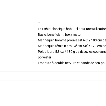
""
Le t-shirt classique habituel pour une utilisatio
Basic, beneficiant, boxy match
Mannequin homme prouvé est 6'0" / 183 cm de
Mannequin féminin prouvé est 5'8" / 173 cm de 
Poids lourd 5,3 oz / 180 g de tissu, les coule
polyester
Embouts à double nervure et bande de cou po