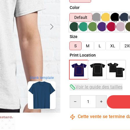
Color
Default
Size
S
M
L
XL
2X
Print Location
blank template
Voir le guide des tailles
Quantity
Cette vente se termine 