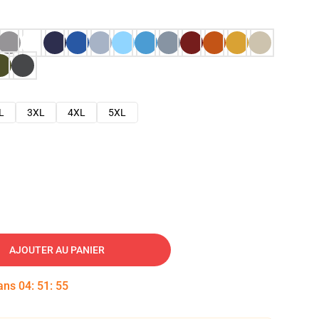
L
3XL
4XL
5XL
AJOUTER AU PANIER
dans
04
:
51
:
54