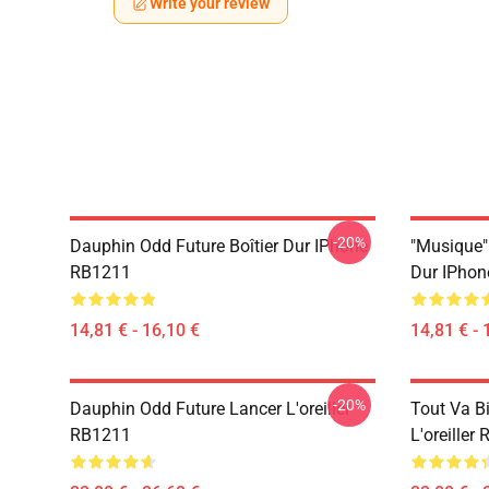
Write your review
-20%
Dauphin Odd Future Boîtier Dur IPhone
"Musique" 
RB1211
Dur IPho
14,81 € - 16,10 €
14,81 € - 
-20%
Dauphin Odd Future Lancer L'oreiller
Tout Va B
RB1211
L'oreiller