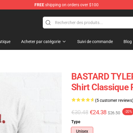
FREE
shipping on orders over $100
op
tique
Acheter par catégorie
Suivi de commande
Blog
BASTARD TYLER
Shirt Classique
(5 customer reviews
€30.48
€24.38
-20%
$26.50
Type
Unisex