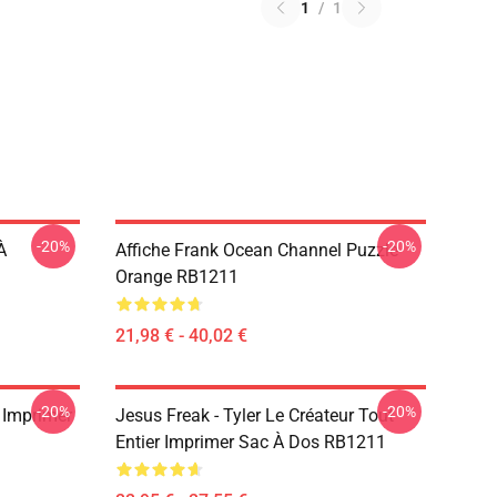
1
/
1
-20%
-20%
À
Affiche Frank Ocean Channel Puzzle
Orange RB1211
21,98 € - 40,02 €
-20%
-20%
 Imprimer
Jesus Freak - Tyler Le Créateur Tout
Entier Imprimer Sac À Dos RB1211