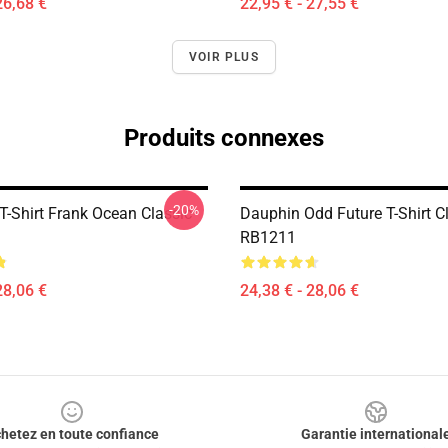
26,68 €
22,95 € - 27,55 €
VOIR PLUS
Produits connexes
-20%
T-Shirt Frank Ocean Classic
Dauphin Odd Future T-Shirt C
RB1211
28,06 €
24,38 € - 28,06 €
hetez en toute confiance
Garantie international