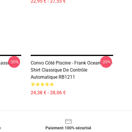
22,95 € - 27,55 €
-20%
-20%
lassique
Convo Côté Piscine - Frank Ocean - Tee-
Shirt Classique De Contrôle
Automatique RB1211
24,38 € - 28,06 €
e
Paiement 100% sécurisé