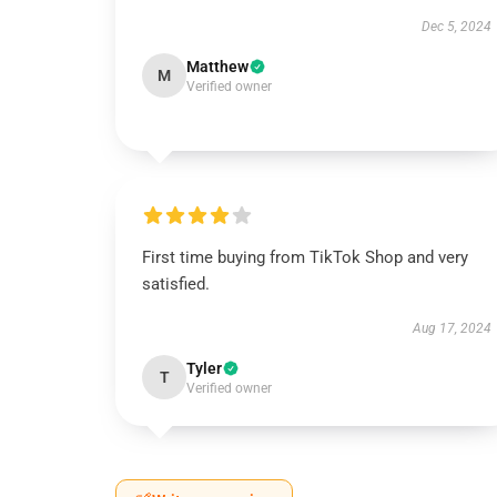
Dec 5, 2024
Matthew
M
Verified owner
First time buying from TikTok Shop and very
satisfied.
Aug 17, 2024
Tyler
T
Verified owner