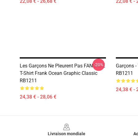
22,08 € - 26,68 €
22,08 € - 
-20%
Les Garçons Ne Pleurent Pas FANCADE
Garçons - 
T-Shirt Frank Ocean Graphic Classic
RB1211
RB1211
24,38 € - 
24,38 € - 28,06 €
Footer
Livraison mondiale
Ac