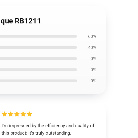
ique RB1211
60%
40%
0%
0%
0%
I’m impressed by the efficiency and quality of
this product; it’s truly outstanding.