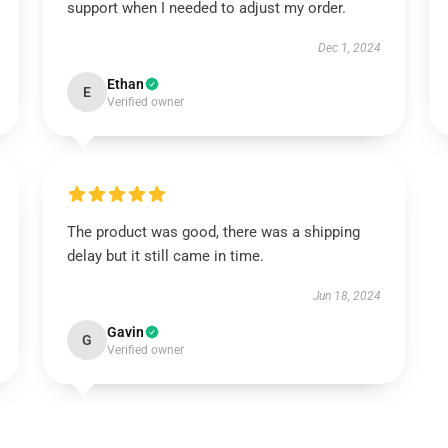
support when I needed to adjust my order.
Dec 1, 2024
Ethan
E
Verified owner
The product was good, there was a shipping
delay but it still came in time.
Jun 18, 2024
Gavin
G
Verified owner