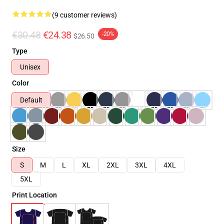
(9 customer reviews)
€30.48
€24.38
-20%
$26.50
Type
Unisex
Color
Default
Size
S
M
L
XL
2XL
3XL
4XL
5XL
Print Location