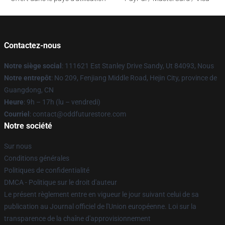
Contactez-nous
Notre siège social
: 111621 Est Stanley Drive Sandy, Ut 84093, Nous
Notre entrepôt
: No 209, Fenjiang Middle Road, Hejin City, province de
Guangdong, CN
Heure
: 9h – 17h (lu – vendredi)
Courriel
: contact@oddfuturestore.com
Notre société
Sur nous
Conditions générales
Politiques de confidentialité
DMCA - Politique sur le droit d'auteur
Le présent règlement entre en vigueur le jour suivant celui de sa
publication au Journal officiel de l'Union européenne. Loi sur la
transparence de la chaîne d'approvisionnement