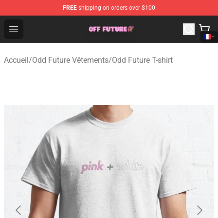
FREE
shipping on orders over $100
Odd Future Store - Official Odd Future Merchandise Shop
Open menu
Accueil
/
Odd Future Vêtements
/
Odd Future T-shirt