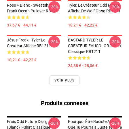
Rose + Blanc - Sweatshirt
Tyler, Le Créateur Odd Future
-20%
-20%
Frank Ocean Pullover RB1211
Affiche De Wolf Gang RB1211
37,67 € - 44,11 €
18,21 € - 42,22 €
Jésus Freak - Tyler Le
BASTARD TYLER LE
-20%
-20%
Créateur Affiche RB1211
CREATEUR EAUCOLOR T-Shirt
Classique RB1211
18,21 € - 42,22 €
24,38 € - 28,06 €
VOIR PLUS
Produits connexes
Frais Odd Future Design Logo
Pourquoi Être Raciste Alors
-20%
-20%
(blanc) T-Shirt Classique
Que Tu Pourrais Juste Te Taire