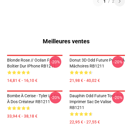
1
/
2
Meilleures ventes
Blonde Rose // Océan Franc
Donut 3D Odd Future Puzzle À
-20%
-20%
Boîtier Dur IPhone RB1211
Mâchoires RB1211
14,81 € - 16,10 €
21,98 € - 40,02 €
Bombe À Cerise - Tyler Le Sac
Dauphin Odd Future Tout Sur
-20%
-20%
À Dos Créateur RB1211
Imprimer Sac De Valise
RB1211
33,94 € - 38,18 €
22,95 € - 27,55 €