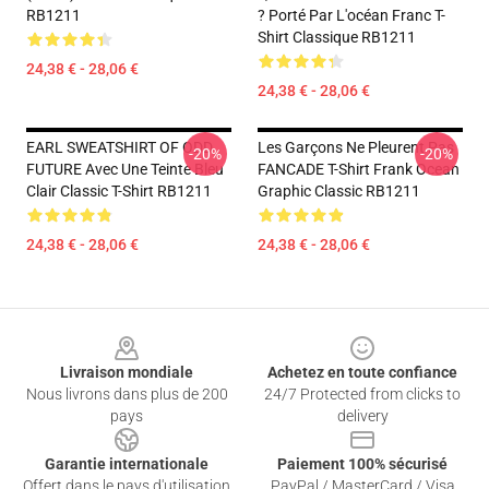
RB1211
? Porté Par L'océan Franc T-
Shirt Classique RB1211
24,38 € - 28,06 €
24,38 € - 28,06 €
EARL SWEATSHIRT OF ODD
Les Garçons Ne Pleurent Pas
-20%
-20%
FUTURE Avec Une Teinte Bleu
FANCADE T-Shirt Frank Ocean
Clair Classic T-Shirt RB1211
Graphic Classic RB1211
24,38 € - 28,06 €
24,38 € - 28,06 €
Footer
Livraison mondiale
Achetez en toute confiance
Nous livrons dans plus de 200
24/7 Protected from clicks to
pays
delivery
Garantie internationale
Paiement 100% sécurisé
Offert dans le pays d'utilisation
PayPal / MasterCard / Visa