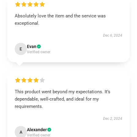
Absolutely love the item and the service was
exceptional.
Dec 6, 2024
Evan
E
Verified owner
This product went beyond my expectations. It’s
dependable, well-crafted, and ideal for my
requirements.
Dec 2, 2024
Alexander
A
Verified owner