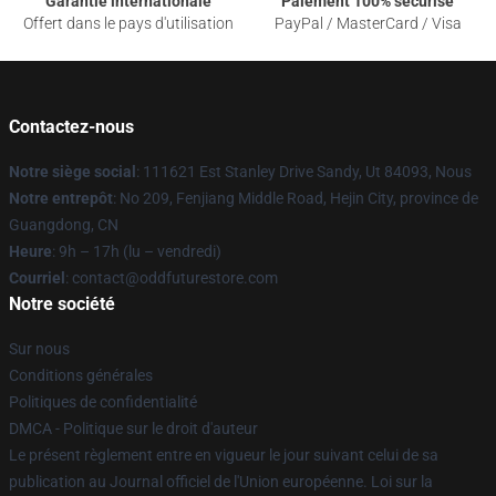
Garantie internationale
Paiement 100% sécurisé
Offert dans le pays d'utilisation
PayPal / MasterCard / Visa
Contactez-nous
Notre siège social
: 111621 Est Stanley Drive Sandy, Ut 84093, Nous
Notre entrepôt
: No 209, Fenjiang Middle Road, Hejin City, province de
Guangdong, CN
Heure
: 9h – 17h (lu – vendredi)
Courriel
: contact@oddfuturestore.com
Notre société
Sur nous
Conditions générales
Politiques de confidentialité
DMCA - Politique sur le droit d'auteur
Le présent règlement entre en vigueur le jour suivant celui de sa
publication au Journal officiel de l'Union européenne. Loi sur la