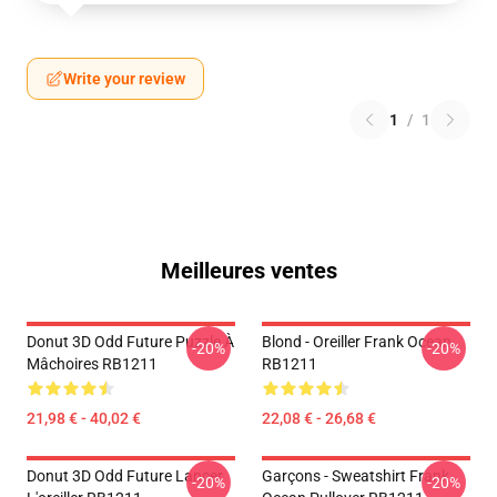
Write your review
1
/
1
Meilleures ventes
Donut 3D Odd Future Puzzle À
Blond - Oreiller Frank Ocean
-20%
-20%
Mâchoires RB1211
RB1211
21,98 € - 40,02 €
22,08 € - 26,68 €
Donut 3D Odd Future Lancer
Garçons - Sweatshirt Frank
-20%
-20%