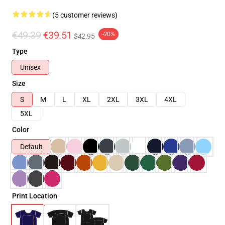
(5 customer reviews)
€49.39
€39.51
-20%
$42.95
Type
Unisex
Size
S
M
L
XL
2XL
3XL
4XL
5XL
Color
Default
Print Location