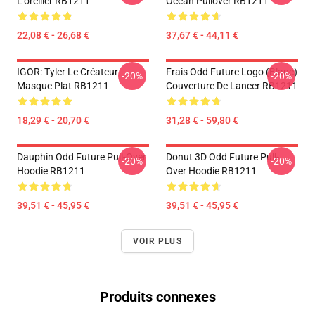
L'oreiller RB1211
Ocean Pullover RB1211
22,08 € - 26,68 €
37,67 € - 44,11 €
IGOR: Tyler Le Créateur
Frais Odd Future Logo (blanc)
-20%
-20%
Masque Plat RB1211
Couverture De Lancer RB1211
18,29 € - 20,70 €
31,28 € - 59,80 €
Dauphin Odd Future Pull-Over
Donut 3D Odd Future Pull-
-20%
-20%
Hoodie RB1211
Over Hoodie RB1211
39,51 € - 45,95 €
39,51 € - 45,95 €
VOIR PLUS
Produits connexes