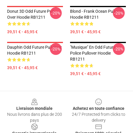
Donut 3D Odd Future Pull-
Blond - Frank Ocean Pullover
-20%
-20%
Over Hoodie RB1211
Hoodie RB1211
39,51 € - 45,95 €
39,51 € - 45,95 €
Dauphin Odd Future Pull-Over
"Musique" En Odd Future
-20%
-20%
Hoodie RB1211
Police Pullover Hoodie
RB1211
39,51 € - 45,95 €
39,51 € - 45,95 €
Footer
Livraison mondiale
Achetez en toute confiance
Nous livrons dans plus de 200
24/7 Protected from clicks to
pays
delivery