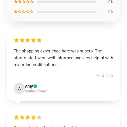
★★☆☆☆
0%
★☆☆☆☆
0%
The shopping experience here was superb. The
store's staff were well-informed and very helpful with
my order modifications.
Dec 4, 2024
Amy
A
Verified owner