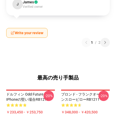
James
J
Verified owner
Write your review
1
/
2
最高の売り手製品
ドルフィン Odd Future
ブロンド - フランクオーシャ
-20%
-20%
IPhoneの堅い場合RB1211
ンスローピローRB1211
￥233,450 - ￥253,750
￥348,000 - ￥420,500