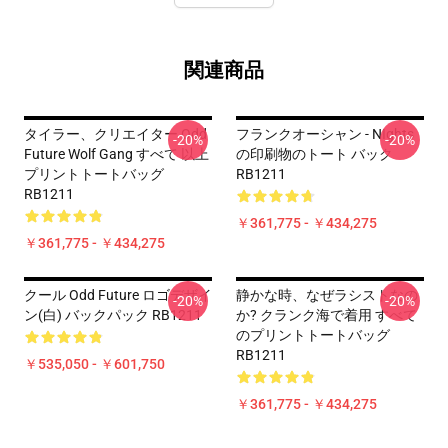
関連商品
タイラー、クリエイター Odd
フランクオーシャン - NIghts
-20%
-20%
Future Wolf Gang すべて 以上
の印刷物のトート バック
プリントトートバッグ
RB1211
RB1211
￥361,775 - ￥434,275
￥361,775 - ￥434,275
クール Odd Future ロゴデザイ
静かな時、なぜラシストなの
-20%
-20%
ン(白) バックパック RB1211
か? クランク海で着用 すべて
のプリントトートバッグ
RB1211
￥535,050 - ￥601,750
￥361,775 - ￥434,275