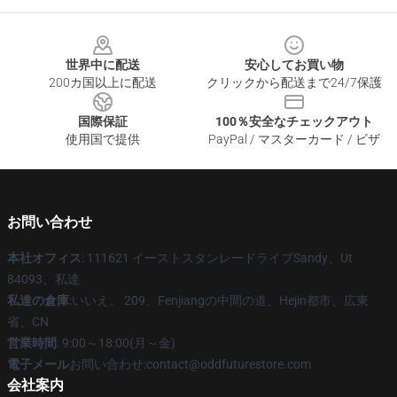
Footer
世界中に配送
安心してお買い物
200カ国以上に配送
クリックから配送まで24/7保護
国際保証
100％安全なチェックアウト
使用国で提供
PayPal / マスターカード / ビザ
お問い合わせ
本社オフィス
: 111621 イーストスタンレードライブSandy、Ut
84093、私達
私達の倉庫
:いいえ。 209、Fenjiangの中間の道、Hejin都市、広東
省、CN
営業時間
: 9:00～18:00(月～金)
電子メール
お問い合わせ:contact@oddfuturestore.com
会社案内