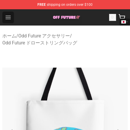
FREE
shipping on orders over $100
Odd Future Store - Official Odd Future Merchandise Shop
Open menu
ホーム
/
Odd Future アクセサリー
/
Odd Future ドローストリングバッグ