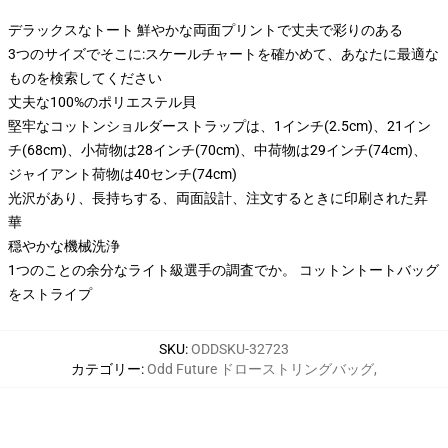
デラックスなトート 鮮やかな両面プリントで丈夫で彩りのある
3つのサイズでそこに:スケールチャートを確かめて、あなたに最適な
ものを検索してください
丈夫な100%のポリエステル貝
堅牢なコットンショルダーストラップは、1インチ(2.5cm)、21イン
チ(68cm)、小荷物は28インチ(70cm)、中荷物は29インチ(74cm)、
ジャイアント荷物は40センチ(74cm)
光沢があり、長持ちする、両面設計、注文するときに印刷された昇
華
穏やかな機械洗浄
1つのことの余分なライト級選手の調査でか。 コットントートバッグ
をストライプ
SKU
:
ODDSKU-32723
カテゴリー
:
Odd Future ドローストリングバッグ
,