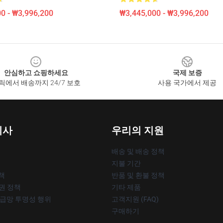
0 - ₩3,996,200
₩3,445,000 - ₩3,996,200
안심하고 쇼핑하세요
국제 보증
릭에서 배송까지 24/7 보호
사용 국가에서 제공
회사
우리의 지원
배송 및 배송 정책
지불 기간
책
반품 및 환불 정책
작권 정책
기타 제품
공급망 투명성 행위
고객지원 (FAQ)
구매하기