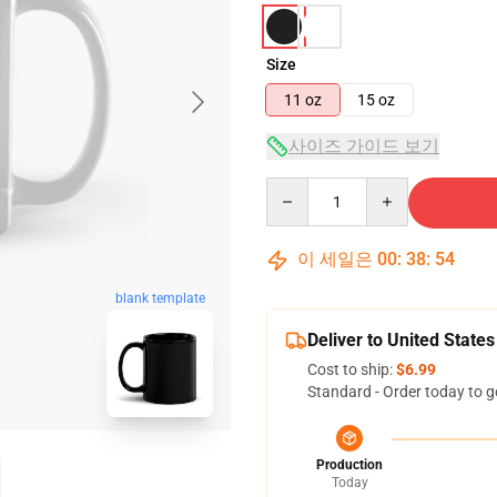
Size
11 oz
15 oz
사이즈 가이드 보기
Quantity
이 세일은
00
:
38
:
53
blank template
Deliver to United States
Cost to ship:
$6.99
Standard - Order today to g
Production
Today