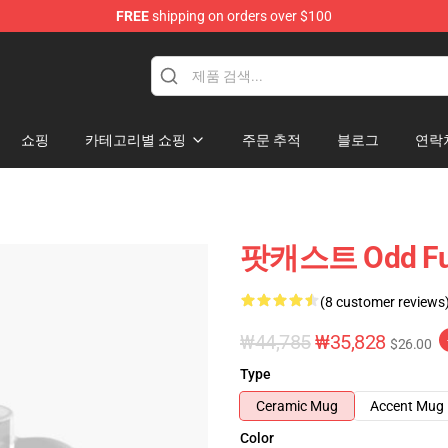
FREE
shipping on orders over $100
op
쇼핑
카테고리별 쇼핑
주문 추적
블로그
연락
팟캐스트 Odd Fu
(8 customer reviews
₩44,785
₩35,828
$26.00
Type
Ceramic Mug
Accent Mug
Color