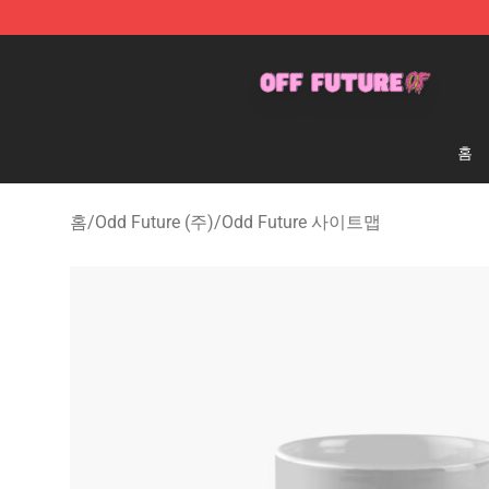
Odd Future Store - Official Odd Future Merchandise Sh
홈
홈
/
Odd Future (주)
/
Odd Future 사이트맵