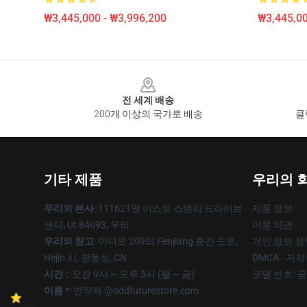
₩3,445,000 - ₩3,996,200
₩3,445,00
Footer
전 세계 배송
200개 이상의 국가로 배송
클
기타 제품
우리의 
우리의 본사
: 111621명 이스트 스탠리 드라이브
제품 정보
샌디, Ut 84093, 우리
이용 약관
우리의 창고
: 아니오 209의 Fenjiang 중간 도로,
개인 정보 정
Hejin 시, 광동성, CN
DMCA - 저
시간 :
: 오전 9시 ~ 오후 5시 (월 ~ 금)
모델 번호: 
이름 *
: 연락처 @oddfuturestore.com