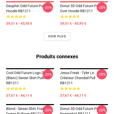
Dauphin Odd Future Pull-Over
Donut 3D Odd Future Pull-
-20%
-20%
Hoodie RB1211
Over Hoodie RB1211
39,51 € - 45,95 €
39,51 € - 45,95 €
VOIR PLUS
Produits connexes
Cool Odd Future Logo Design
Jesus Freak - Tyler Le
-20%
-20%
(blanc) Sweat-Shirt Pullover
Créateur Chandail Pull
RB1211
RB1211
37,67 € - 44,11 €
37,67 € - 44,11 €
Blond - Sweat-Shirt Frank
Donut 3D Odd Future Pull
-20%
-20%
Ocean Pullover RB1211
Sweatshirt RB1211