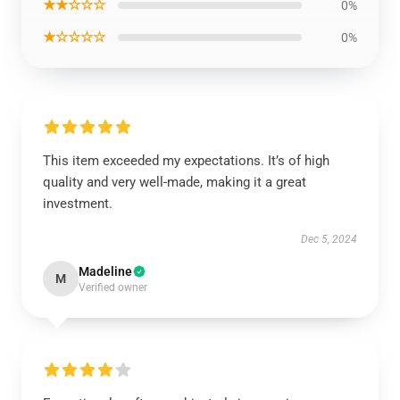
★★☆☆☆
0%
★☆☆☆☆
0%
This item exceeded my expectations. It’s of high
quality and very well-made, making it a great
investment.
Dec 5, 2024
Madeline
M
Verified owner