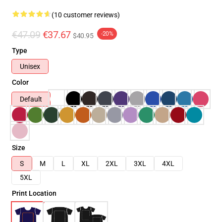
(10 customer reviews)
€47.09
€37.67
-20%
$40.95
Type
Unisex
Color
Default
Size
S
M
L
XL
2XL
3XL
4XL
5XL
Print Location