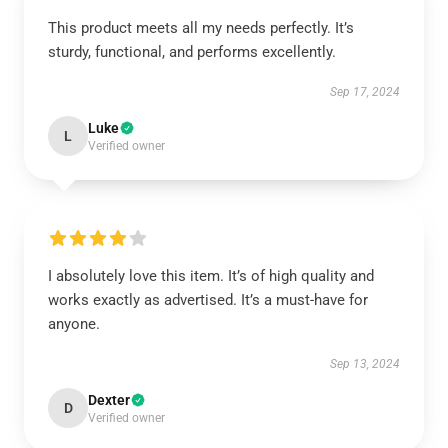
This product meets all my needs perfectly. It’s
sturdy, functional, and performs excellently.
Sep 17, 2024
Luke
L
Verified owner
I absolutely love this item. It’s of high quality and
works exactly as advertised. It’s a must-have for
anyone.
Sep 13, 2024
Dexter
D
Verified owner