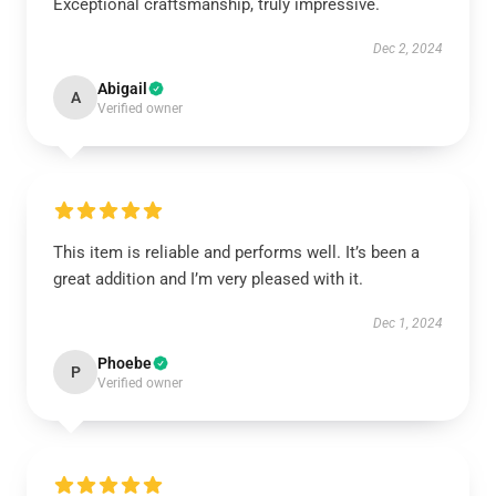
Exceptional craftsmanship, truly impressive.
Dec 2, 2024
Abigail
A
Verified owner
This item is reliable and performs well. It’s been a
great addition and I’m very pleased with it.
Dec 1, 2024
Phoebe
P
Verified owner