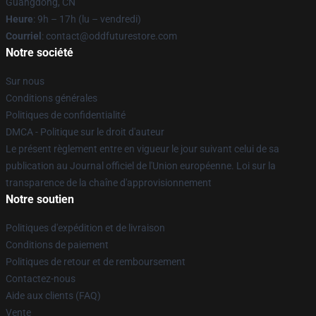
Guangdong, CN
Heure
: 9h – 17h (lu – vendredi)
Courriel
: contact@oddfuturestore.com
Notre société
Sur nous
Conditions générales
Politiques de confidentialité
DMCA - Politique sur le droit d'auteur
Le présent règlement entre en vigueur le jour suivant celui de sa
publication au Journal officiel de l'Union européenne. Loi sur la
transparence de la chaîne d'approvisionnement
Notre soutien
Politiques d'expédition et de livraison
Conditions de paiement
Politiques de retour et de remboursement
Contactez-nous
Aide aux clients (FAQ)
Vente