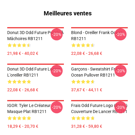
Meilleures ventes
Donut 3D Odd Future Puzzle À
Blond - Oreiller Frank Ocean
-20%
-20%
Mâchoires RB1211
RB1211
21,98 € - 40,02 €
22,08 € - 26,68 €
Donut 3D Odd Future Lancer
Garçons - Sweatshirt Frank
-20%
-20%
L'oreiller RB1211
Ocean Pullover RB1211
22,08 € - 26,68 €
37,67 € - 44,11 €
IGOR: Tyler Le Créateur
Frais Odd Future Logo (blanc)
-20%
-20%
Masque Plat RB1211
Couverture De Lancer RB1211
18,29 € - 20,70 €
31,28 € - 59,80 €