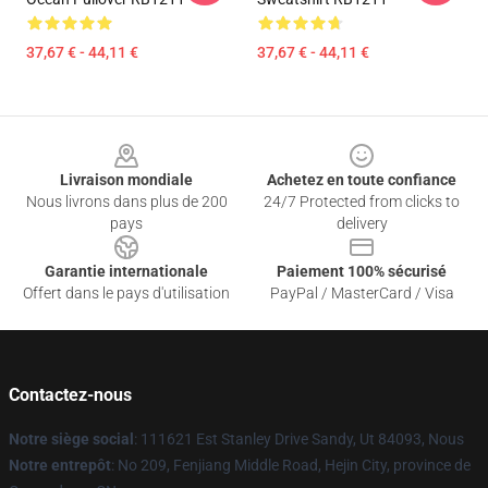
37,67 € - 44,11 €
37,67 € - 44,11 €
Footer
Livraison mondiale
Achetez en toute confiance
Nous livrons dans plus de 200
24/7 Protected from clicks to
pays
delivery
Garantie internationale
Paiement 100% sécurisé
Offert dans le pays d'utilisation
PayPal / MasterCard / Visa
Contactez-nous
Notre siège social
: 111621 Est Stanley Drive Sandy, Ut 84093, Nous
Notre entrepôt
: No 209, Fenjiang Middle Road, Hejin City, province de