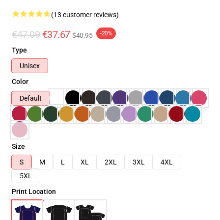
(13 customer reviews)
€47.09
€37.67
-20%
$40.95
Type
Unisex
Color
Default
Size
S
M
L
XL
2XL
3XL
4XL
5XL
Print Location