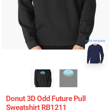
blank template
Donut 3D Odd Future Pull
Sweatshirt RB1211