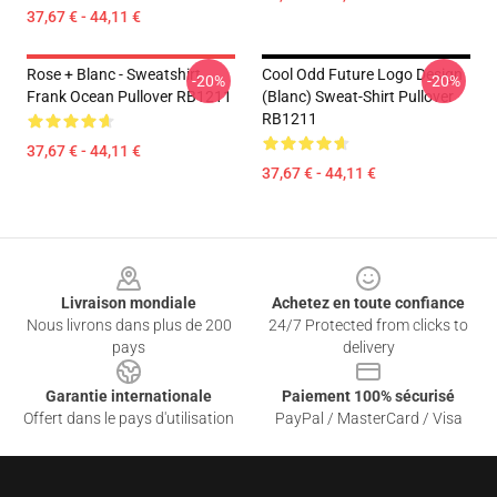
37,67 € - 44,11 €
Rose + Blanc - Sweatshirt
Cool Odd Future Logo Design
-20%
-20%
Frank Ocean Pullover RB1211
(blanc) Sweat-Shirt Pullover
RB1211
37,67 € - 44,11 €
37,67 € - 44,11 €
Footer
Livraison mondiale
Achetez en toute confiance
Nous livrons dans plus de 200
24/7 Protected from clicks to
pays
delivery
Garantie internationale
Paiement 100% sécurisé
Offert dans le pays d'utilisation
PayPal / MasterCard / Visa