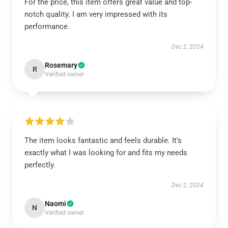
For the price, this item offers great value and top-
notch quality. I am very impressed with its
performance.
Dec 2, 2024
Rosemary
R
Verified owner
The item looks fantastic and feels durable. It’s
exactly what I was looking for and fits my needs
perfectly.
Dec 2, 2024
Naomi
N
Verified owner