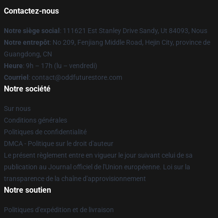
Contactez-nous
Notre siège social
: 111621 Est Stanley Drive Sandy, Ut 84093, Nous
Notre entrepôt
: No 209, Fenjiang Middle Road, Hejin City, province de
Guangdong, CN
Heure
: 9h – 17h (lu – vendredi)
Courriel
: contact@oddfuturestore.com
Notre société
Sur nous
Conditions générales
Politiques de confidentialité
DMCA - Politique sur le droit d'auteur
Le présent règlement entre en vigueur le jour suivant celui de sa
publication au Journal officiel de l'Union européenne. Loi sur la
transparence de la chaîne d'approvisionnement
Notre soutien
Politiques d'expédition et de livraison