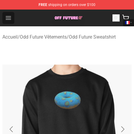
FREE
shipping on orders over $100
Odd Future Store - Official Odd Future Merchandise Shop
Open menu
Accueil
/
Odd Future Vêtements
/
Odd Future Sweatshirt