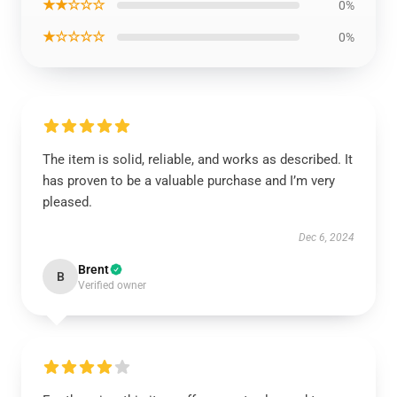
★★☆☆☆
0%
★☆☆☆☆
0%
The item is solid, reliable, and works as described. It
has proven to be a valuable purchase and I’m very
pleased.
Dec 6, 2024
Brent
B
Verified owner