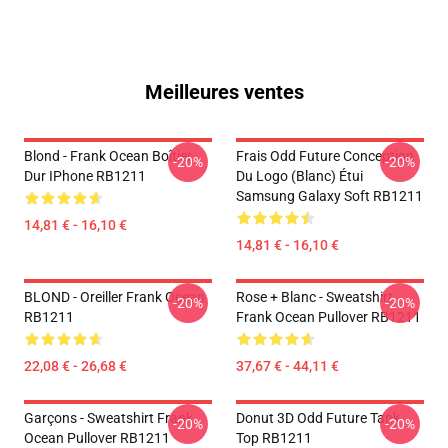
Meilleures ventes
Blond - Frank Ocean Boîtier
Frais Odd Future Conception
-20%
-20%
Dur IPhone RB1211
Du Logo (blanc) Étui
Samsung Galaxy Soft RB1211
14,81 € - 16,10 €
14,81 € - 16,10 €
BLOND - Oreiller Frank Ocean
Rose + Blanc - Sweatshirt
-20%
-20%
RB1211
Frank Ocean Pullover RB1211
22,08 € - 26,68 €
37,67 € - 44,11 €
Garçons - Sweatshirt Frank
Donut 3D Odd Future Tank
-20%
-20%
Ocean Pullover RB1211
Top RB1211