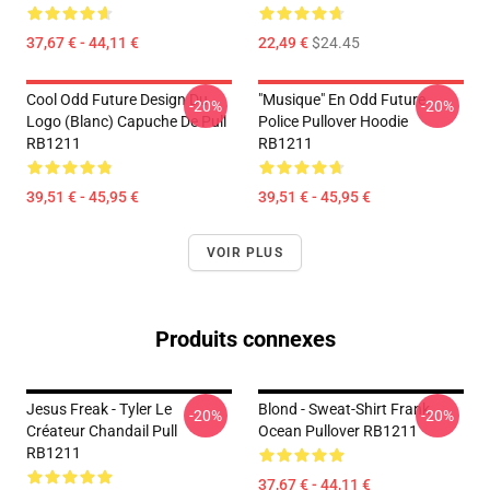
37,67 € - 44,11 €
22,49 €
$24.45
Cool Odd Future Design Du
"Musique" En Odd Future
-20%
-20%
Logo (blanc) Capuche De Pull
Police Pullover Hoodie
RB1211
RB1211
39,51 € - 45,95 €
39,51 € - 45,95 €
VOIR PLUS
Produits connexes
Jesus Freak - Tyler Le
Blond - Sweat-Shirt Frank
-20%
-20%
Créateur Chandail Pull
Ocean Pullover RB1211
RB1211
37,67 € - 44,11 €